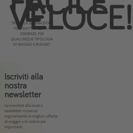
FACILE
E
VELOCE!
TROVA LA SISTEMAZIONE
PIÙ ADATTA ALLE TUE
ESIGENZE, PER
QUALUNQUE TIPOLOGIA
DI VIAGGIO E BUDGET.
Iscriviti alla
nostra
newsletter
Iscrivendoti alla nostra
newsletter riceverai
regolarmente le migliori offerte
di viaggio e le notizie più
importanti.