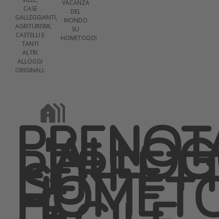
VACANZA
CASE
DEL
GALLEGGIANTI,
MONDO
AGRITURISMI,
SU
CASTELLI E
HOMETOGO!
TANTI
ALTRI
ALLOGGI
ORIGINALI.
PRENOT
L'ALLOG
PERFET
SU
HOMET
È