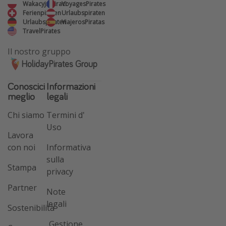
WakacyjniPiraci
VoyagesPirates
Ferienpiraten
Urlaubspiraten
Urlaubspiraten
ViajerosPiratas
TravelPirates
Il nostro gruppo
HolidayPirates Group
Conoscici
Informazioni
meglio
legali
Chi siamo
Termini d'
Uso
Lavora
con noi
Informativa
sulla
Stampa
privacy
Partner
Note
legali
Sostenibilità
Gestione