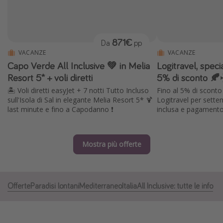
Grecia
Baleari
871€
Da
pp
Egitto
VACANZE
VACANZE
Tunisia
Capo Verde All Inclusive 💚 in Melia
Logitravel, speci
Malta
Resort 5* + voli diretti
5% di sconto 🍂
🏝️ Voli diretti easyJet + 7 notti Tutto Incluso
Fino al 5% di sconto
Canarie
sull'Isola di Sal in elegante Melia Resort 5* 🍹
Logitravel per sette
Capo Verde
last minute e fino a Capodanno ❗️
inclusa e pagamento
Tipo di vacanza
Mostra più offerte
Vacanze last minute
Vacanze all inclusive
Offerte
Paradisi lontani
Mediterraneo
Italia
All Inclusive: tutte le info
Vacanze estate 2026
Vacanze di Pasqua 2026
Last minute capodanno