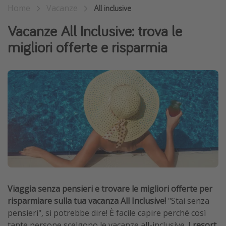
Home
Vacanze
All inclusive
Vacanze con bambini
Vacanze All Inclusive: trova le
Vacanze al mare
migliori offerte e risparmia
Viaggi per single
Altri argomenti
Travel magazine
Calendario di viaggio
Festività del 2026
Città più visitate
Viaggia senza pensieri e trovare le migliori offerte per
risparmiare sulla tua vacanza All Inclusive!
"Stai senza
pensieri", si potrebbe dire! È facile capire perché così
tante persone scelgono le vacanze all-inclusive. I
resort