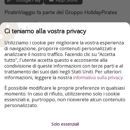
PiratinViaggio fa parte del Gruppo HolidayPirates
I nostri mercati
Ci teniamo alla vostra privacy
HolidayPirates
VakantiePiraten
WakacyjniPiraci
VoyagesPirates
Utilizziamo i cookie per migliorare la vostra esperienza
Ferienpiraten
Urlaubspiraten
di navigazione, proporre contenuti personalizzati e
Urlaubspiraten
ViajerosPiratas
analizzare il nostro traffico. Facendo clic su "Accetta
TravelPirates
tutto", l'utente accetta questo e acconsente alla
condivisione di queste informazioni con terze parti e al
Il nostro gruppo
trattamento dei suoi dati negli Stati Uniti. Per ulteriori
HolidayPirates Group
informazioni, leggere la nostra
.
informativa sulla privacy
Conoscici meglio
Informazioni legali
È possibile modificare le proprie preferenze in qualsiasi
momento. In caso di rifiuto, utilizzeremo solo i cookie
Chi siamo
Termini d' Uso
essenziali e, purtroppo, non riceverete alcun contenuto
personalizzato.
Lavora con noi
Informativa sulla privacy
Stampa
Note legali
Solo essenziali