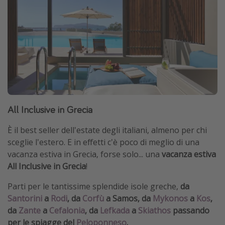
All Inclusive in Grecia
È il best seller dell'estate degli italiani, almeno per chi
sceglie l'estero. E in effetti c'è poco di meglio di una
vacanza estiva in Grecia, forse solo... una
vacanza estiva
All Inclusive in Grecia
!
Parti per le tantissime splendide isole greche,
da
Santorini
a
Rodi
, da
Corfù
a Samos, da
Mykonos
a
Kos
,
da
Zante
a
Cefalonia
, da
Lefkada
a
Skiathos
passando
per le spiagge del
Peloponneso
.