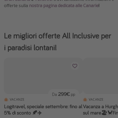
offerte sulla
nostra pagina dedicata alle Canarie
!
Le migliori offerte All Inclusive per
i paradisi lontani!
299€
Da
pp
VACANZE
VACANZE
Logitravel, speciale settembre: fino al
Vacanza a Hurgha
5% di sconto 🍂✈️
sul mare🏖🦀Fin