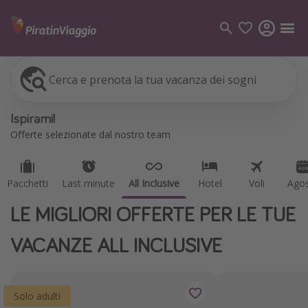
Cerca e prenota la tua vacanza dei sogni
Pacchetti
Last minute
All Inclusive
Hotel
Voli
Ago
Categorie
Ispirami!
Voli
Offerte selezionate dal nostro team
Hotel
Vacanze
Pacchetti
Last minute
All Inclusive
Hotel
Voli
Ago
Crociere
LE MIGLIORI OFFERTE PER LE TUE
Destinazioni
VACANZE ALL INCLUSIVE
Tutte le destinazioni
Italia
Solo adulti
Albania