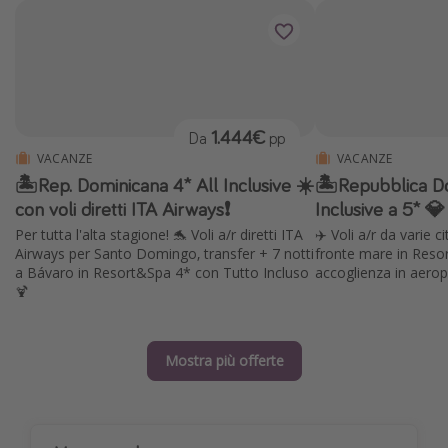
1.444€
Da
pp
VACANZE
VACANZE
🏝️Rep. Dominicana 4* All Inclusive ☀️
🏝️Repubblica D
con voli diretti ITA Airways❗️
Inclusive a 5*
Per tutta l'alta stagione! 🐬 Voli a/r diretti ITA
✈️ Voli a/r da varie c
Airways per Santo Domingo, transfer + 7 notti
fronte mare in Reso
a Bávaro in Resort&Spa 4* con Tutto Incluso
accoglienza in aerop
🍹
Mostra più offerte