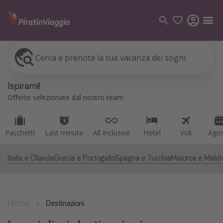
Cerca e prenota la tua vacanza dei sogni
Pacchetti
Last minute
All Inclusive
Hotel
Voli
Ago
Categorie
Ispirami!
Voli
Offerte selezionate dal nostro team
Hotel
Vacanze
Pacchetti
Last minute
All Inclusive
Hotel
Voli
Ago
Crociere
Italia e Olanda
Grecia e Portogallo
Spagna e Turchia
Maiorca e Maldi
Destinazioni
Tutte le destinazioni
Home
Italia
Destinazioni
Albania