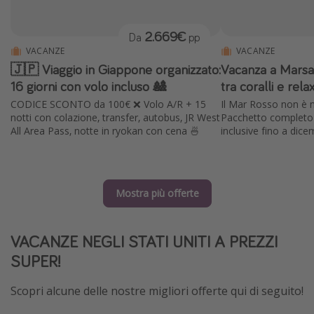
2.669€
Da
pp
VACANZE
VACANZE
🇯🇵 Viaggio in Giappone organizzato:
Vacanza a Marsa
16 giorni con volo incluso 🎎
tra coralli e rela
CODICE SCONTO da 100€ ❌ Volo A/R + 15
Il Mar Rosso non è m
notti con colazione, transfer, autobus, JR West
Pacchetto completo c
All Area Pass, notte in ryokan con cena 🍜
inclusive fino a dice
Mostra più offerte
VACANZE NEGLI STATI UNITI A PREZZI
SUPER!
Scopri alcune delle nostre migliori offerte qui di seguito!