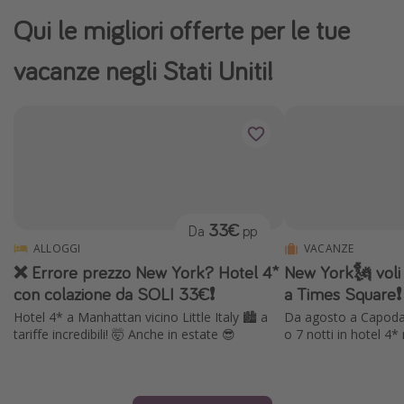
Qui le migliori offerte per le tue
vacanze negli Stati Uniti!
33€
Da
pp
ALLOGGI
VACANZE
❌ Errore prezzo New York? Hotel 4*
New York🗽 voli a
con colazione da SOLI 33€❗️
a Times Square❗️
Hotel 4* a Manhattan vicino Little Italy 🏙️ a
Da agosto a Capodann
tariffe incredibili! 🤯 Anche in estate 😎
o 7 notti in hotel 4