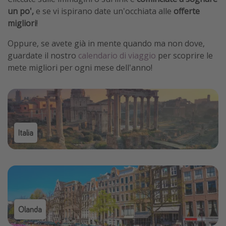
un po',
e se vi ispirano date un'occhiata alle
offerte
Vacanze con bambini
migliori
!
Vacanze al mare
Oppure, se avete già in mente quando ma non dove,
Viaggi per single
guardate il nostro
calendario di viaggio
per scoprire le
mete migliori per ogni mese dell'anno!
Altri argomenti
Travel magazine
Calendario di viaggio
Festività del 2026
Italia
Città più visitate
Olanda