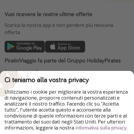
Vuoi ricevere le nostre ultime offerte
Scarica la nostra app e non perdere più nessuna
offerta
PiratinViaggio fa parte del Gruppo HolidayPirates
I nostri mercati
Ci teniamo alla vostra privacy
HolidayPirates
VakantiePiraten
WakacyjniPiraci
VoyagesPirates
Utilizziamo i cookie per migliorare la vostra esperienza
Ferienpiraten
Urlaubspiraten
di navigazione, proporre contenuti personalizzati e
Urlaubspiraten
ViajerosPiratas
analizzare il nostro traffico. Facendo clic su "Accetta
TravelPirates
tutto", l'utente accetta questo e acconsente alla
condivisione di queste informazioni con terze parti e al
Il nostro gruppo
trattamento dei suoi dati negli Stati Uniti. Per ulteriori
HolidayPirates Group
informazioni, leggere la nostra
.
informativa sulla privacy