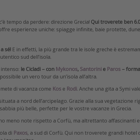
 c’è tempo da perdere: direzione Grecia!
Qui troverete ben 6.
 offre esperienze uniche: spiagge infinite, baie protette, dune, 
a sé!
E in effetti, la più grande tra le isole greche è estrem
utentico sud dell’isola.
 intenso:
le Cicladi – con
Mykonos
,
Santorini
e
Paros
– forman
ssibile un vero tour da un’isola all’altra.
 mete di vacanza come
Kos
e
Rodi
. Anche una gita a Symi va
 situata a nord dell’arcipelago. Grazie alla sua vegetazione 
sabbia più belle, perfette per le vostre vacanze in Grecia.
no meno note rispetto a Corfù, ma altrettanto affascinanti e 
ola di
Paxos
, a sud di Corfù. Qui non troverete grandi hotel 