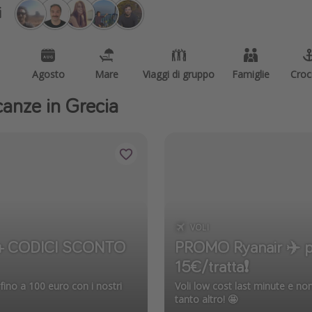
i
Agosto
Mare
Viaggi di gruppo
Famiglie
Croc
acanze in Grecia
VOLI
🩵 + CODICI SCONTO
PROMO Ryanair ✈️ pa
15€/tratta❗️
 fino a 100 euro con i nostri
Voli low cost last minute e non 
tanto altro! 🤩