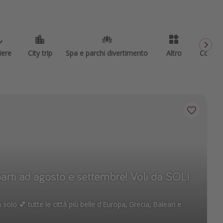
iere
City trip
Spa e parchi divertimento
Altro
Codici
rti ad agosto e settembre! Voli da SOLI
solo 💕 tutte le città più belle d'Europa, Grecia, Baleari e