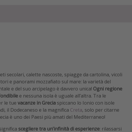
iveti secolari, calette nascoste, spiagge da cartolina, vicoli
catori e panorami mozzafiato sul mare: la varietà del
entale e del suo arcipelago è davvero unica!
Ogni regione
fondibile
e nessuna isola è uguale all’altra. Tra le
er le tue
vacanze in Grecia
spiccano lo Ionio con isole
ladi, il Dodecaneso e la magnifica
Creta
, solo per citarne
ecia è uno dei Paesi più amati del Mediterraneo!
significa
scegliere tra un’infinità di esperienze
: rilassarsi