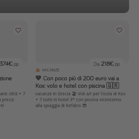
374€
218€
pp
Da
pp
VACANZE
zione
💙 Con poco più di 200 euro vai a
Kos: volo e hotel con piscina 🇬🇷
arie città + 7
vacanze in Grecia 🏖️ Voli a/r per l'isola di Kos
a prezzi
+ 7 notti in hotel 3* con piscina vicinissimo
re!
alla spiaggia di Kefalos 😎