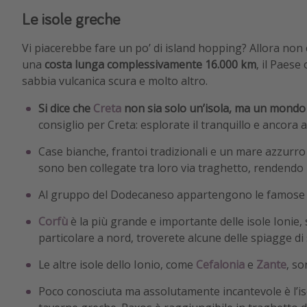
Le isole greche
Vi piacerebbe fare un po’ di island hopping? Allora non
una
costa lunga complessivamente 16.000 km
, il Paese
sabbia vulcanica scura e molto altro.
Si dice che
Creta
non sia solo un’isola, ma un mondo 
consiglio per Creta: esplorate il tranquillo e ancora a
Case bianche, frantoi tradizionali e un mare azzurro
sono ben collegate tra loro via traghetto, rendendo po
Al gruppo del Dodecaneso appartengono le famose
Corfù
è la più grande e importante delle isole Ionie,
particolare a nord, troverete alcune delle spiagge di 
Le altre isole dello Ionio, come
Cefalonia
e
Zante
, so
Poco conosciuta ma assolutamente incantevole è l’is