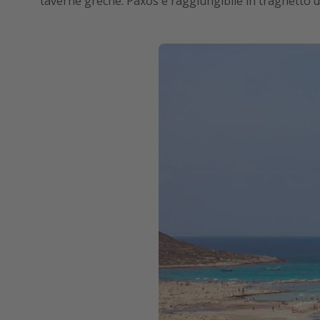
taverne greche. Paxos è raggiungibile in traghetto 