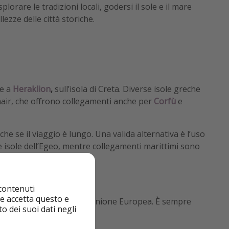
plorare le tradizioni locali, godersi il sole e il mare
llezze delle città storiche.
e a
Heraklion
,
sull’isola di Creta. Diverse isole greche
nair, che offrono collegamenti anche per
Corfù
e
nche se il viaggio è lungo. Una valida alternativa è l’uso
e isole dell’Egeo, mentre collegamenti marittimi sono
 contenuti
nte accetta questo e
no le norme doganali dell’Unione Europea. È sempre
o dei suoi dati negli