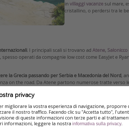
in
villaggi vacanze
sul mare, es
cristallino, o perdersi tra le be
nternazionali
. I principali scali si trovano ad
Atene
,
Salonicco
tti, spesso operati da compagnie low cost come EasyJet e Rya
gere la Grecia passando per Serbia e Macedonia del Nord
, a
rienza on the road. Da Atene partono numerose tratte verso l
iniziare le proprie vacanze in Grecia su Creta.
ostra privacy
per migliorare la vostra esperienza di navigazione, proporre
zare il nostro traffico. Facendo clic su "Accetta tutto", l'ute
tà valido.
Il Paese fa parte dell’area Schengen e si applica
isione di queste informazioni con terze parti e al trattament
stero degli Esteri prima della partenza.
iori informazioni, leggere la nostra
.
informativa sulla privacy