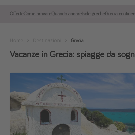
Offerte
Come arrivare
Quando andare
Isole greche
Grecia continen
Home
Destinazioni
Grecia
Vacanze in Grecia: spiagge da sogno