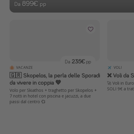
899€
Da
pp
235€
Da
pp
VACANZE
VOLI
🇬🇷 Skopelos, la perla delle Sporadi
❌ Voli da S
da vivere in coppia 💙
🚀 Voli in Eu
SOLI 9€ a trat
Volo per Skiathos + traghetto per Skopelos +
7 notti in hotel con piscina e jacuzzi, a due
passi dal centro 💞