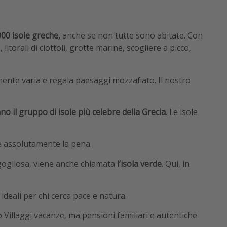
000 isole greche,
anche se non tutte sono abitate. Con
litorali di ciottoli, grotte marine, scogliere a picco,
amente varia e regala paesaggi mozzafiato. Il nostro
o il gruppo di isole più celebre della Grecia
. Le isole
le assolutamente la pena.
rigogliosa, viene anche chiamata
l’isola verde
. Qui, in
ideali per chi cerca pace e natura.
o Villaggi vacanze, ma pensioni familiari e autentiche