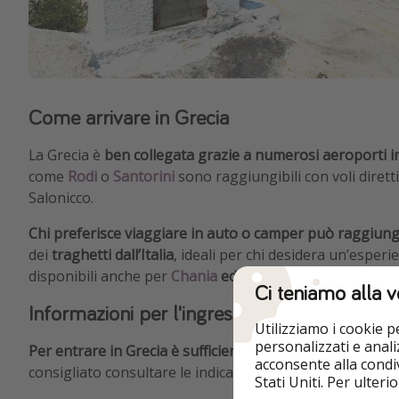
Come arrivare in Grecia
La Grecia è
ben collegata grazie a numerosi aeroporti i
come
Rodi
o
Santorini
sono raggiungibili con voli dire
Salonicco.
Chi preferisce viaggiare in auto o camper può raggiun
dei
traghetti dall’Italia
, ideali per chi desidera un’espe
disponibili anche per
Chania
ed
Heraklion
,
perfetti per 
Ci teniamo alla v
Informazioni per l'ingresso
Utilizziamo i cookie 
personalizzati e analiz
Per entrare in Grecia è sufficiente un documento d'identi
acconsente alla condiv
consigliato consultare le indicazioni aggiornate del Mini
Stati Uniti. Per ulter