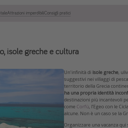
tale
Attrazioni imperdibili
Consigli pratici
, isole greche e cultura
Un'infinità di
isole greche
, ul
suggestivi nei villaggi di pes
territorio della Grecia contin
ha una propria identità incon
destinazioni più incantevoli p
come
Corfù
, l’Egeo con le Cic
alcune. Non è un caso se la Gr
Organizzare una vacanza qui 