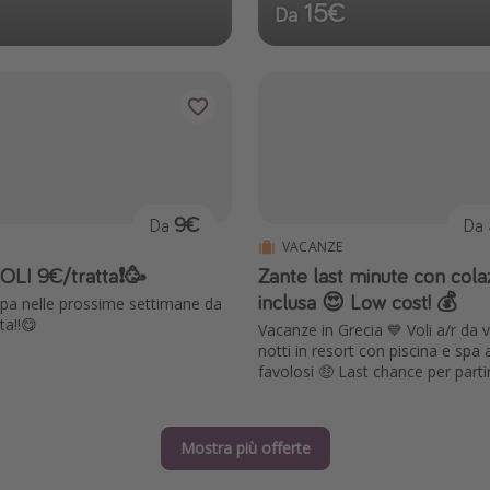
15€
Da
9€
Da
Da
VACANZE
OLI 9€/tratta❗️🥳
Zante last minute con cola
inclusa 😍 Low cost! 💰
ropa nelle prossime settimane da
ta!!😋
Vacanze in Grecia 💙 Voli a/r da v
notti in resort con piscina e spa 
favolosi 🤑 Last chance per parti
Mostra più offerte