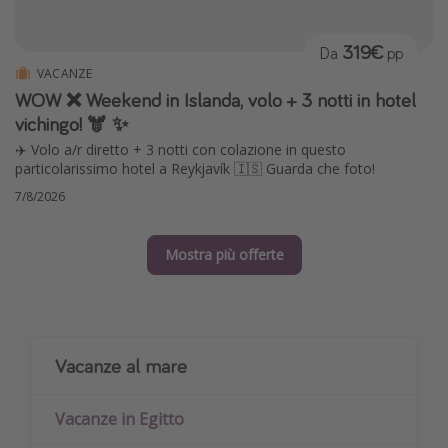
319€
Da
pp
VACANZE
WOW ❌ Weekend in Islanda, volo + 3 notti in hotel
vichingo! 🫎 ✨
✈️ Volo a/r diretto + 3 notti con colazione in questo
particolarissimo hotel a Reykjavík 🇮🇸 Guarda che foto!
7/8/2026
Mostra più offerte
Vacanze al mare
Vacanze in Egitto