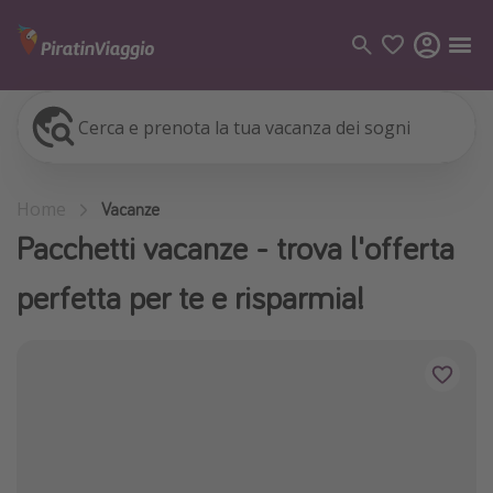
Cerca e prenota la tua vacanza dei sogni
Categorie
Voli
Home
Vacanze
Hotel
Pacchetti vacanze - trova l'offerta
Vacanze
perfetta per te e risparmia!
Crociere
Destinazioni
Tutte le destinazioni
Italia
Albania