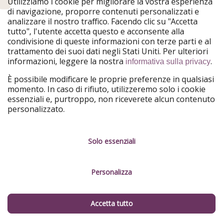
Utilizziamo i cookie per migliorare la vostra esperienza
Iscrivendoti alla nostra newsletter riceverai regolarmente le migliori
di navigazione, proporre contenuti personalizzati e
offerte di viaggio e le notizie più importanti.
analizzare il nostro traffico. Facendo clic su "Accetta
tutto", l'utente accetta questo e acconsente alla
condivisione di queste informazioni con terze parti e al
trattamento dei suoi dati negli Stati Uniti. Per ulteriori
informazioni, leggere la nostra
.
informativa sulla privacy
Iscriviti
È possibile modificare le proprie preferenze in qualsiasi
momento. In caso di rifiuto, utilizzeremo solo i cookie
Dando il tuo consenso, accetti anche ai sensi dell’art. 49 cpv. 1 lit. a GDPR
che i dati dell’utente possono essere elaborati negli Stati Uniti. È possibile
essenziali e, purtroppo, non riceverete alcun contenuto
annullare l'iscrizione alla nostra newsletter in qualsiasi momento. Per
personalizzato.
ulteriori informazioni, consultare la nostra
informativa sulla privacy
.
SEGUICI SU
Solo essenziali
Facebook
Instagram
Personalizza
WhatsApp
TikTok
X
Telegram
Accetta tutto
Rss