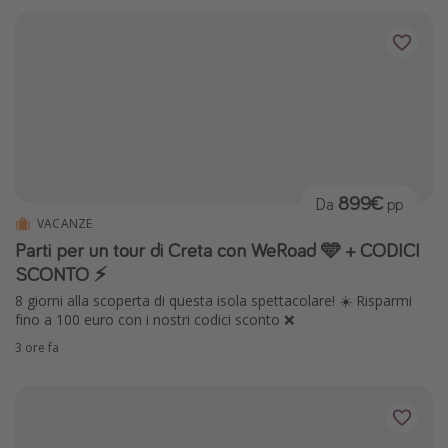
899€
Da
pp
VACANZE
Parti per un tour di Creta con WeRoad 🩵 + CODICI
SCONTO ⚡️
8 giorni alla scoperta di questa isola spettacolare! ☀️ Risparmi
fino a 100 euro con i nostri codici sconto ❌
3 ore fa