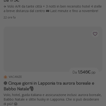
✈️ Volo A/R da tante città + 3 notti in ben recensito hotel 4 stelle
a breve distanza dal centro 🚃 Last minute e fino a novembre!
22 ore fa
1.546€
Da
pp
VACANZE
❄️ Cinque giorni in Lapponia tra aurora boreale e
Babbo Natale🎅
Volo, hotel, guida italiana e assicurazione inclusi: aurora boreale,
Babbo Natale e slitte husky in Lapponia. Che si può desiderare
di più? 😱