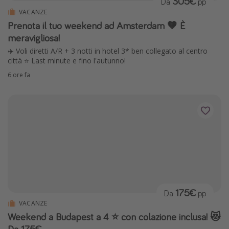
305€
Da
pp
VACANZE
Prenota il tuo weekend ad Amsterdam 🧡 È
meravigliosa!
✈️ Voli diretti A/R + 3 notti in hotel 3* ben collegato al centro
città ⭐️ Last minute e fino l'autunno!
6 ore fa
175€
Da
pp
VACANZE
Weekend a Budapest a 4 ⭐️ con colazione inclusa! 😻
Da 175€