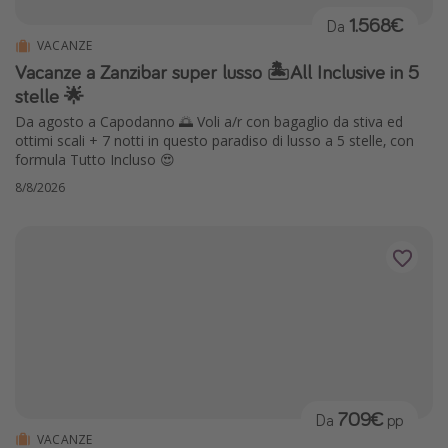
1.568€
Da
VACANZE
Vacanze a Zanzibar super lusso 🏝️All Inclusive in 5
stelle 🌟
Da agosto a Capodanno 🌅 Voli a/r con bagaglio da stiva ed
ottimi scali + 7 notti in questo paradiso di lusso a 5 stelle, con
formula Tutto Incluso 😍
8/8/2026
709€
Da
pp
VACANZE