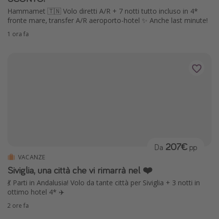
Hammamet 🇹🇳 Volo diretti A/R + 7 notti tutto incluso in 4*
fronte mare, transfer A/R aeroporto-hotel ✨ Anche last minute!
1 ora fa
207€
Da
pp
VACANZE
Siviglia, una città che vi rimarrà nel ❤️
💃 Parti in Andalusia! Volo da tante città per Siviglia + 3 notti in
ottimo hotel 4* ✈️
2 ore fa