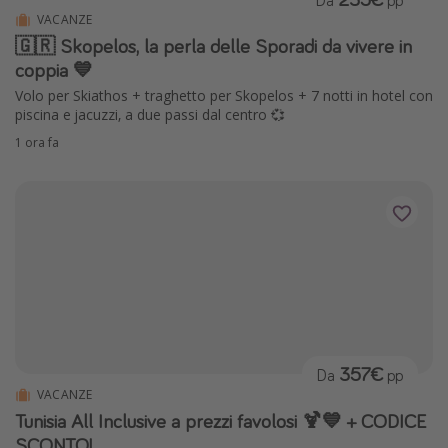
Da
pp
VACANZE
Vacanze con bambini
🇬🇷 Skopelos, la perla delle Sporadi da vivere in
Vacanze al mare
coppia 💙
Viaggi per single
Volo per Skiathos + traghetto per Skopelos + 7 notti in hotel con
piscina e jacuzzi, a due passi dal centro 💞
1 ora fa
Altri argomenti
Travel magazine
Calendario di viaggio
Festività del 2026
Città più visitate
357€
Da
pp
VACANZE
Tunisia All Inclusive a prezzi favolosi 🍹💙 + CODICE
SCONTO!