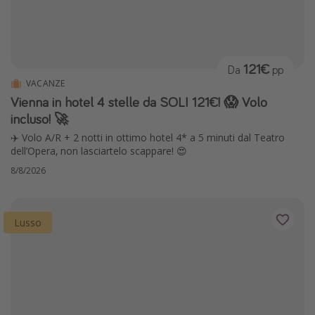
121€
Da
pp
VACANZE
Vienna in hotel 4 stelle da SOLI 121€! 😱 Volo
incluso! 🚀
✈️ Volo A/R + 2 notti in ottimo hotel 4* a 5 minuti dal Teatro
dell’Opera, non lasciartelo scappare! 😍
8/8/2026
Lusso