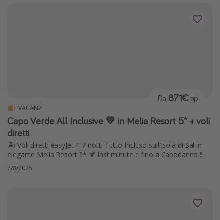
871€
Da
pp
VACANZE
Capo Verde All Inclusive 💚 in Melia Resort 5* + voli
diretti
🏝️ Voli diretti easyJet + 7 notti Tutto Incluso sull'Isola di Sal in
elegante Melia Resort 5* 🍹 last minute e fino a Capodanno ❗️
7/8/2026