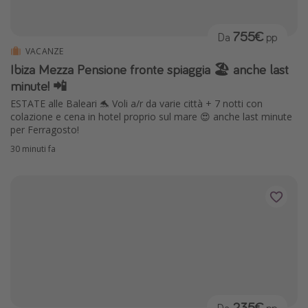
Grecia
755€
Da
pp
Baleari
VACANZE
Egitto
Ibiza Mezza Pensione fronte spiaggia 🏖️ anche last
Tunisia
minute! 📲
ESTATE alle Baleari 🐬 Voli a/r da varie città + 7 notti con
Malta
colazione e cena in hotel proprio sul mare 😍 anche last minute
Canarie
per Ferragosto!
Capo Verde
30 minuti fa
Tipo di vacanza
Vacanze last minute
Vacanze all inclusive
Vacanze estate 2026
Vacanze di Pasqua 2026
Last minute capodanno
235€