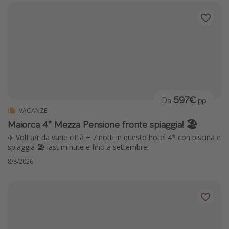
597€
Da
pp
VACANZE
Maiorca 4* Mezza Pensione fronte spiaggia! 🏖️
✈️ VolI a/r da varie città + 7 notti in questo hotel 4* con piscina e
spiaggia 🏖️ last minute e fino a settembre!
8/8/2026