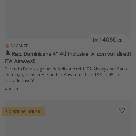
1.408€
Da
pp
VACANZE
🏝️Rep. Dominicana 4* All Inclusive ☀️ con voli diretti
ITA Airways❗️
Per tutta l'alta stagione! 🐬 Voli a/r diretti ITA Airways per Santo
Domingo, transfer + 7 notti a Bávaro in Resort&Spa 4* con
Tutto Incluso🍹
4 ore fa
Colazione inclusa