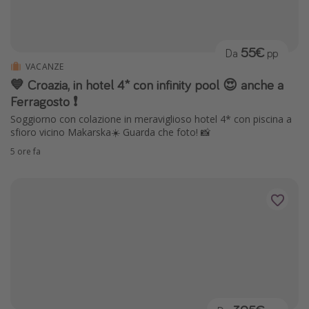
55€
Da
pp
VACANZE
💙 Croazia, in hotel 4* con infinity pool 😍 anche a
Ferragosto ❗️
Soggiorno con colazione in meraviglioso hotel 4* con piscina a
sfioro vicino Makarska☀️ Guarda che foto! 📸
5 ore fa