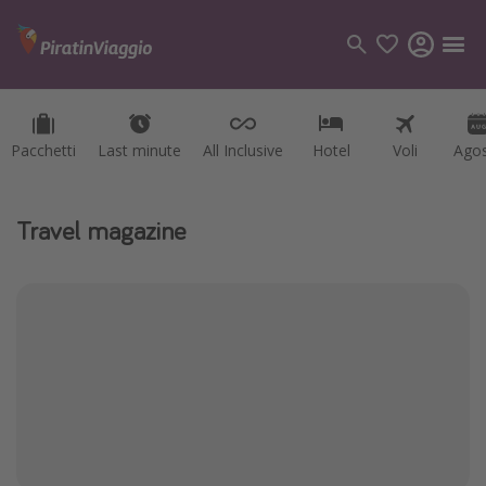
Pacchetti
Pacchetti
Last minute
Last minute
All Inclusive
All Inclusive
Hotel
Hotel
Voli
Voli
Ago
Ago
Categorie
Voli
Travel magazine
Hotel
Vacanze
Crociere
Destinazioni
Tutte le destinazioni
Italia
Albania