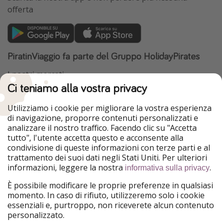
offerta
PiratinViaggio fa parte del Gruppo HolidayPirates
I nostri mercati
Ci teniamo alla vostra privacy
HolidayPirates
VakantiePiraten
WakacyjniPiraci
VoyagesPirates
Utilizziamo i cookie per migliorare la vostra esperienza
Ferienpiraten
Urlaubspiraten
di navigazione, proporre contenuti personalizzati e
Urlaubspiraten
ViajerosPiratas
analizzare il nostro traffico. Facendo clic su "Accetta
TravelPirates
tutto", l'utente accetta questo e acconsente alla
condivisione di queste informazioni con terze parti e al
Il nostro gruppo
trattamento dei suoi dati negli Stati Uniti. Per ulteriori
HolidayPirates Group
informazioni, leggere la nostra
.
informativa sulla privacy
Conoscici meglio
Informazioni legali
È possibile modificare le proprie preferenze in qualsiasi
momento. In caso di rifiuto, utilizzeremo solo i cookie
Chi siamo
Termini d' Uso
essenziali e, purtroppo, non riceverete alcun contenuto
personalizzato.
Lavora con noi
Informativa sulla privacy