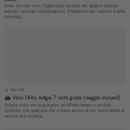
Pirati, chi vola verso l'Egitto può lasciarsi alle spalle il classico
Vacanze con bambini
adesivo cartaceo sul passaporto. Il Ministero del Turismo e delle
Vacanze al mare
Antichità...
Viaggi per single
Altri argomenti
Travel magazine
Calendario di viaggio
Festività del 2026
Città più visitate
NOTIZIE
🏔️ Vinci l'Alto Adige: 7 notti gratis (viaggio incluso!)
Questa volta non vi portiamo un'offerta lampo o un volo
scontato, ma qualcosa che ci piace ancora di più: la possibilità di
vincere una vacanza...