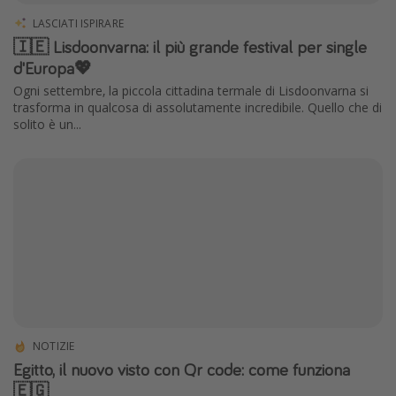
Grecia
LASCIATI ISPIRARE
🇮🇪 Lisdoonvarna: il più grande festival per single
Baleari
d'Europa💖
Egitto
Ogni settembre, la piccola cittadina termale di Lisdoonvarna si
Tunisia
trasforma in qualcosa di assolutamente incredibile. Quello che di
solito è un...
Malta
Canarie
Capo Verde
Tipo di vacanza
Vacanze last minute
Vacanze all inclusive
Vacanze estate 2026
NOTIZIE
Vacanze di Pasqua 2026
Egitto, il nuovo visto con Qr code: come funziona
🇪🇬
Last minute capodanno