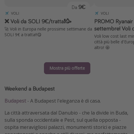
9€
Da
VOLI
VOLI
❌ Voli da SOLI 9€/tratta❗️🥳
PROMO Ryanair ✈
settembre! Voli 
🚀 Voli in Europa nelle prossime settimane da
SOLI 9€ a tratta!!😋
Voli low cost last mi
città più belle d'Eur
altro! 🤩
Mostra più offerte
Weekend a Budapest
Budapest
- A Budapest l'eleganza è di casa.
La città attraversata dal Danubio - che la divide in Buda,
sulla sponda occidentale e Pest, sul quella opposta -
ospita meravigliosi palazzi, monumenti storici e piazze