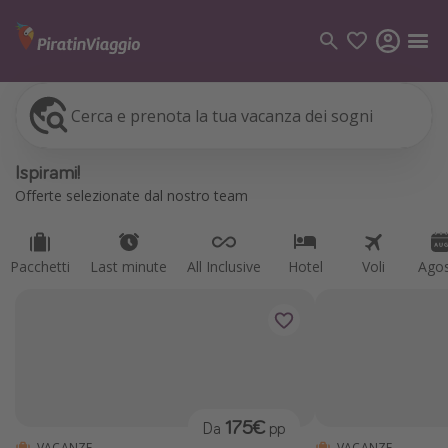
Cerca e prenota la tua vacanza dei sogni
Pacchetti
Last minute
All Inclusive
Hotel
Voli
Ago
Categorie
Ispirami!
Voli
Offerte selezionate dal nostro team
Hotel
Vacanze
Pacchetti
Last minute
All Inclusive
Hotel
Voli
Ago
Crociere
Destinazioni
Tutte le destinazioni
Italia
175€
Da
pp
Albania
VACANZE
VACANZE