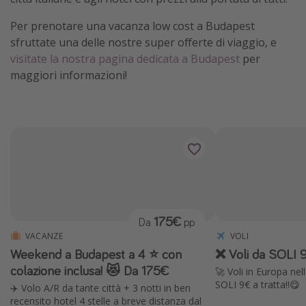
Per prenotare una vacanza low cost a Budapest
sfruttate una delle nostre super offerte di viaggio, e
visitate la nostra pagina dedicata a Budapest
per
maggiori informazioni!
175€
Da
pp
VACANZE
VOLI
Weekend a Budapest a 4 ⭐️ con
❌ Voli da SOLI 9
colazione inclusa! 😻 Da 175€
🚀 Voli in Europa ne
SOLI 9€ a tratta!!😋
✈️ Volo A/R da tante città + 3 notti in ben
recensito hotel 4 stelle a breve distanza dal