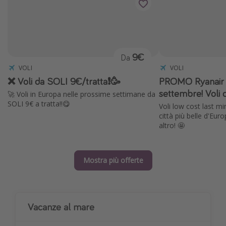
9€
Da
VOLI
VOLI
❌ Voli da SOLI 9€/tratta❗️🥳
PROMO Ryanair ✈
settembre! Voli 
🚀 Voli in Europa nelle prossime settimane da
SOLI 9€ a tratta!!😋
Voli low cost last mi
città più belle d'Eur
altro! 🤩
Mostra più offerte
Vacanze al mare