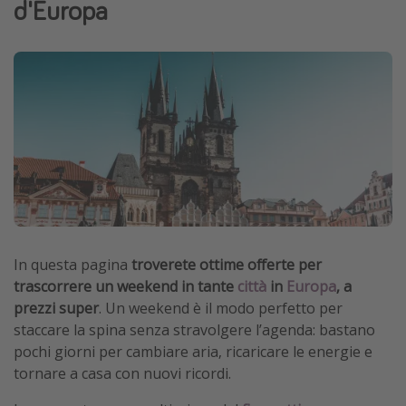
d'Europa
Vacanze con bambini
Vacanze al mare
Viaggi per single
Altri argomenti
Travel magazine
Calendario di viaggio
Festività del 2026
Città più visitate
In questa pagina
troverete ottime offerte per
trascorrere un weekend in tante
città
in
Europa
, a
prezzi super
.
Un weekend è il modo perfetto per
staccare la spina senza stravolgere l’agenda: bastano
pochi giorni per cambiare aria, ricaricare le energie e
tornare a casa con nuovi ricordi.