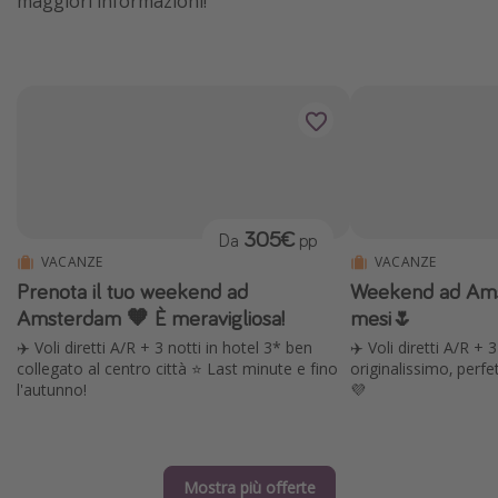
maggiori informazioni!
305€
Da
pp
VACANZE
VACANZE
Prenota il tuo weekend ad
Weekend ad Ams
Amsterdam 🧡 È meravigliosa!
mesi🌷
✈️ Voli diretti A/R + 3 notti in hotel 3* ben
✈️ Voli diretti A/R + 
collegato al centro città ⭐️ Last minute e fino
originalissimo, perfe
l'autunno!
💜
Mostra più offerte