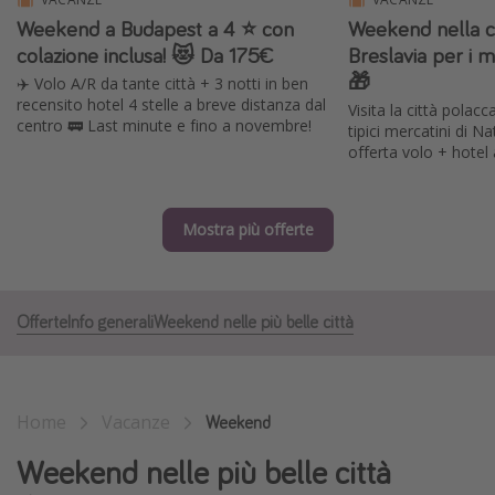
Weekend a Budapest a 4 ⭐️ con
Weekend nella c
Grecia
colazione inclusa! 😻 Da 175€
Breslavia per i m
Baleari
🎁
✈️ Volo A/R da tante città + 3 notti in ben
Egitto
recensito hotel 4 stelle a breve distanza dal
Visita la città polac
centro 🚃 Last minute e fino a novembre!
tipici mercatini di N
Tunisia
offerta volo + hotel 
Malta
Canarie
Mostra più offerte
Capo Verde
Tipo di vacanza
Offerte
Info generali
Weekend nelle più belle città
Vacanze last minute
Vacanze all inclusive
Vacanze estate 2026
Home
Vacanze
Weekend
Vacanze di Pasqua 2026
Weekend nelle più belle città
Last minute capodanno