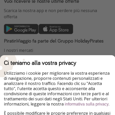
Vuoi ricevere le nostre ultime offerte
Scarica la nostra app e non perdere più nessuna
offerta
PiratinViaggio fa parte del Gruppo HolidayPirates
I nostri mercati
HolidayPirates
VakantiePiraten
Ci teniamo alla vostra privacy
WakacyjniPiraci
VoyagesPirates
Ferienpiraten
Urlaubspiraten
Utilizziamo i cookie per migliorare la vostra esperienza
Urlaubspiraten
ViajerosPiratas
di navigazione, proporre contenuti personalizzati e
TravelPirates
analizzare il nostro traffico. Facendo clic su "Accetta
Il nostro gruppo
tutto", l'utente accetta questo e acconsente alla
condivisione di queste informazioni con terze parti e al
HolidayPirates Group
trattamento dei suoi dati negli Stati Uniti. Per ulteriori
informazioni, leggere la nostra
.
informativa sulla privacy
Conoscici meglio
Informazioni legali
È possibile modificare le proprie preferenze in qualsiasi