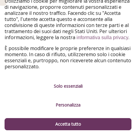
Utilizziamo i cookie per migliorare la vostra esperienza
di navigazione, proporre contenuti personalizzati e
analizzare il nostro traffico. Facendo clic su "Accetta
8€
tutto", l'utente accetta questo e acconsente alla
Da
pp
condivisione di queste informazioni con terze parti e al
VOLI
VOLI
trattamento dei suoi dati negli Stati Uniti. Per ulteriori
📣 Promo Wizz Air! 💙💜 Voli da SOLI
PROMO Ryanair ✈
informazioni, leggere la nostra
.
informativa sulla privacy
8€❗️
settembre! Voli 
È possibile modificare le proprie preferenze in qualsiasi
👒 Voli low cost in tutta Europa nelle prossime
Voli low cost last mi
momento. In caso di rifiuto, utilizzeremo solo i cookie
settimane e mesi, ci sono tutte le vostre mete
città più belle d'Eur
essenziali e, purtroppo, non riceverete alcun contenuto
preferite ❤️
altro! 🤩
personalizzato.
Solo essenziali
Personalizza
Accetta tutto