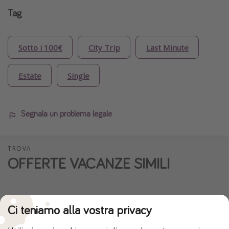
Tag
Sotto i 100€
City Trip
Last Minute
Estate
Single
Segnala un problema legale
TROVA
OFFERTE VACANZE SIMILI
Ci teniamo alla vostra privacy