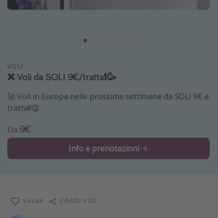
Grecia
Baleari
Egitto
Tunisia
VOLI
Malta
❌ Voli da SOLI 9€/tratta❗️🥳
Canarie
🚀 Voli in Europa nelle prossime settimane da SOLI 9€ a
Capo Verde
tratta!!😋
9€
Da
Tipo di vacanza
Info e prenotazioni
Vacanze last minute
Vacanze all inclusive
Vacanze estate 2026
Vacanze di Pasqua 2026
SALVA
CONDIVIDI
Last minute capodanno