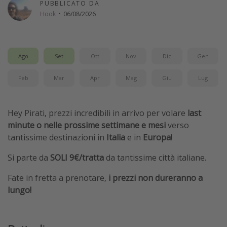
PUBBLICATO DA
Vacanze con bambini
Hook
·
06/08/2026
Vacanze al mare
Viaggi per single
Ago
Set
Ott
Nov
Dic
Gen
Altri argomenti
Feb
Mar
Apr
Mag
Giu
Lug
Travel magazine
Calendario di viaggio
Hey Pirati, prezzi incredibili in arrivo per volare
last
minute o nelle prossime settimane
e mesi
verso
Festività del 2026
tantissime destinazioni in
Italia
e in
Europa
!
Città più visitate
Si parte da
SOLI 9€/tratta
da tantissime città italiane.
Fate in fretta a prenotare,
i prezzi non dureranno a
lungo!