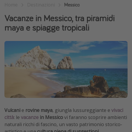
Home
Destinazioni
Messico
Vacanze con bambini
Vacanze in Messico, tra piramidi
Vacanze al mare
maya e spiagge tropicali
Viaggi per single
Altri argomenti
Travel magazine
Calendario di viaggio
Festività del 2026
Città più visitate
Vulcani
e
rovine maya
, giungla lussureggiante e
vivaci
città
: le
vacanze
in Messico
vi faranno scoprire ambienti
naturali ricchi di fascino, un vasto patrimonio storico-
artistico e una
cultura piena di suggestioni
.