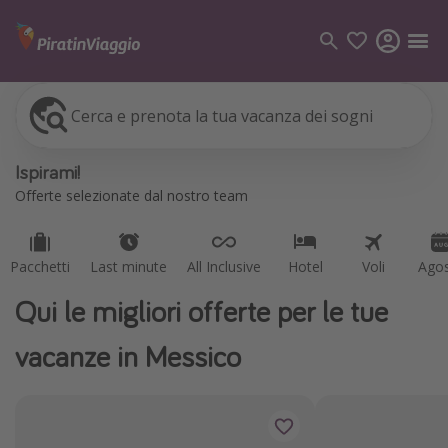
Cerca e prenota la tua vacanza dei sogni
Pacchetti
Last minute
All Inclusive
Hotel
Voli
Ago
Categorie
Ispirami!
Voli
Offerte selezionate dal nostro team
Hotel
Vacanze
Pacchetti
Last minute
All Inclusive
Hotel
Voli
Ago
Crociere
Qui le migliori offerte per le tue
Destinazioni
vacanze in Messico
Tutte le destinazioni
Italia
Albania