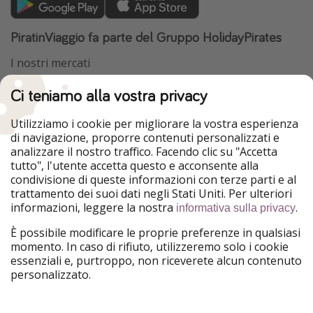
PiratinViaggio fa parte del Gruppo HolidayPirates
I nostri mercati
HolidayPirates
VakantiePiraten
Ci teniamo alla vostra privacy
WakacyjniPiraci
VoyagesPirates
Ferienpiraten
Urlaubspiraten
Utilizziamo i cookie per migliorare la vostra esperienza
Urlaubspiraten
ViajerosPiratas
di navigazione, proporre contenuti personalizzati e
TravelPirates
analizzare il nostro traffico. Facendo clic su "Accetta
tutto", l'utente accetta questo e acconsente alla
Il nostro gruppo
condivisione di queste informazioni con terze parti e al
HolidayPirates Group
trattamento dei suoi dati negli Stati Uniti. Per ulteriori
informazioni, leggere la nostra
.
informativa sulla privacy
Conoscici meglio
Informazioni legali
È possibile modificare le proprie preferenze in qualsiasi
Chi siamo
Termini d' Uso
momento. In caso di rifiuto, utilizzeremo solo i cookie
essenziali e, purtroppo, non riceverete alcun contenuto
Lavora con noi
Informativa sulla privacy
personalizzato.
Stampa
Note legali