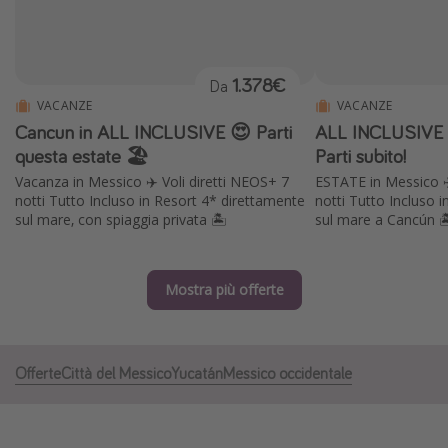
Grecia
Baleari
1.378€
Da
Egitto
VACANZE
VACANZE
Tunisia
Cancun in ALL INCLUSIVE 😍 Parti
ALL INCLUSIVE i
Malta
questa estate 🏖️
Parti subito!
Vacanza in Messico ✈️ Voli diretti NEOS+ 7
ESTATE in Messico ✈️
Canarie
notti Tutto Incluso in Resort 4* direttamente
notti Tutto Incluso 
Capo Verde
sul mare, con spiaggia privata 🏝️
sul mare a Cancún 
Tipo di vacanza
Mostra più offerte
Vacanze last minute
Vacanze all inclusive
Offerte
Città del Messico
Yucatán
Messico occidentale
Vacanze estate 2026
Vacanze di Pasqua 2026
Last minute capodanno