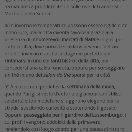
fermandosi a prendere il sole sulle rive del canale St.
Martin o della Senna.
❄️ In inverno le temperature possono essere rigide e c'è
meno luce, ma la città diventa favolosa grazie alla
presenza di i
nnumerevoli mercati di Natale
in giro per
tutta la città, dove potrete scaldarvi bevendo del vin
brulè. L'inverno è anche la stagione perfetta per
rintanarsi in uno dei tanti bistrot della città
, per
concedersi una calda fonduta, oppure per
sorseggiare
un thè in uno dei
salon de thé
sparsi per la città.
🌸 A marzo non perdetevi la
settimana della moda
,
quando Parigi si veste d'euforia e glamour con stilisti,
celebrità e top model che si aggirano eleganti per le
strade, suscitando curiosità e scatenando il gossip.
Oppure,
passeggiate per il giardino del Lussemburgo
, i
cui profili vengono addolciti dalla primavera,
rendendolo così luogo adatto per una pausa di ristoro