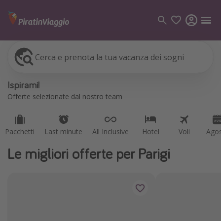
Cerca e prenota la tua vacanza dei sogni
Pacchetti
Last minute
All Inclusive
Hotel
Voli
Ago
Categorie
Ispirami!
Voli
Offerte selezionate dal nostro team
Hotel
Vacanze
Pacchetti
Last minute
All Inclusive
Hotel
Voli
Ago
Crociere
Le migliori offerte per Parigi
Destinazioni
Tutte le destinazioni
Italia
Albania