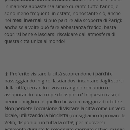
in maniera abbastanza simile durante tutto l'anno, e
sono meno frequenti in estate; nonostante ciò, anche
nei
mesi invernali
si può partire alla scoperta di Parigi:
anche se a volte può fare abbastanza freddo, basta
coprirsi bene e lasciarsi riscaldare dall'atmosfera di
questa città unica al mondo!
☀️ Preferite visitare la città scoprendone i
parchi
e
passeggiando in giro, lasciandovi incantare dagli scorci
della città, cercando il vostro angolo romantico e
assaporando una crepe da asporto? In questo caso, il
periodo migliore è quello che va da maggio ad ottobre.
Non perdete l'occasione di visitare la città come un vero
locale, utilizzando la bicicletta
(consigliamo di provare le
Velib, disponibili in tutta la città!) per muoversi
agilmente durante le soleggiate giornate estive, magari