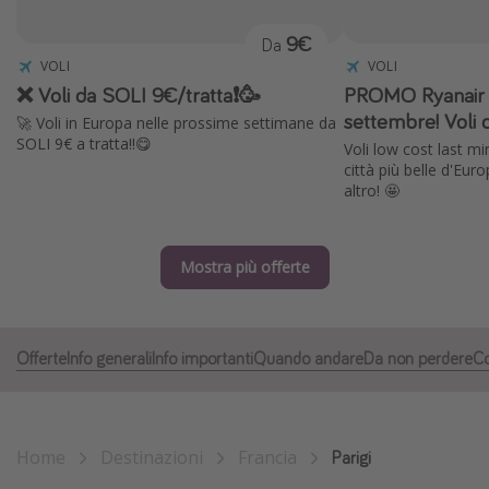
Grecia
9€
Da
Baleari
VOLI
VOLI
❌ Voli da SOLI 9€/tratta❗️🥳
PROMO Ryanair ✈
Egitto
settembre! Voli 
🚀 Voli in Europa nelle prossime settimane da
Tunisia
SOLI 9€ a tratta!!😋
Voli low cost last mi
Malta
città più belle d'Eur
altro! 🤩
Canarie
Capo Verde
Mostra più offerte
Tipo di vacanza
Vacanze last minute
Offerte
Info generali
Info importanti
Quando andare
Da non perdere
Co
Vacanze all inclusive
Vacanze estate 2026
Vacanze di Pasqua 2026
Home
Destinazioni
Francia
Parigi
Last minute capodanno