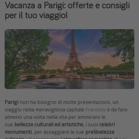
Vacanza a Parigi: offerte e consigli
Vacanze con bambini
per il tuo viaggio!
Vacanze al mare
Viaggi per single
Altri argomenti
Travel magazine
Calendario di viaggio
Festività del 2026
Città più visitate
Parigi
non ha bisogno di molte presentazioni, un
viaggio nella meravigliosa capitale
francese
è da fare
almeno una volta nella vita per ammirare le
sue
bellezze culturali ed artistiche
, i suoi
celebri
monumenti
, per assaggiare le sue
prelibatezza