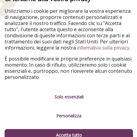
La vita culturale della città è ricca e risponde a tutti i
Utilizziamo i cookie per migliorare la vostra esperienza
gusti, dai teatri ai cinema, dalle esibizioni d'arte agli
di navigazione, proporre contenuti personalizzati e
analizzare il nostro traffico. Facendo clic su "Accetta
innumerevoli musei... ce n'è per tutti i gusti!
tutto", l'utente accetta questo e acconsente alla
condivisione di queste informazioni con terze parti e al
Per quanto riguarda i musei, non ci si può certo
trattamento dei suoi dati negli Stati Uniti. Per ulteriori
annoiare: qui troverete alcune delle opere d'arte più
informazioni, leggere la nostra
.
informativa sulla privacy
famose e magnifiche del mondo, c'è solo l'imbarazzo
della scelta.
È possibile modificare le proprie preferenze in qualsiasi
momento. In caso di rifiuto, utilizzeremo solo i cookie
essenziali e, purtroppo, non riceverete alcun contenuto
personalizzato.
Solo essenziali
Personalizza
Accetta tutto