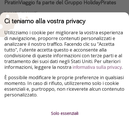
PiratinViaggio fa parte del Gruppo HolidayPirates
I nostri mercati
Ci teniamo alla vostra privacy
HolidayPirates
VakantiePiraten
WakacyjniPiraci
VoyagesPirates
Utilizziamo i cookie per migliorare la vostra esperienza
Ferienpiraten
Urlaubspiraten
di navigazione, proporre contenuti personalizzati e
Urlaubspiraten
ViajerosPiratas
analizzare il nostro traffico. Facendo clic su "Accetta
TravelPirates
tutto", l'utente accetta questo e acconsente alla
condivisione di queste informazioni con terze parti e al
Il nostro gruppo
trattamento dei suoi dati negli Stati Uniti. Per ulteriori
HolidayPirates Group
informazioni, leggere la nostra
.
informativa sulla privacy
Conoscici meglio
Informazioni legali
È possibile modificare le proprie preferenze in qualsiasi
momento. In caso di rifiuto, utilizzeremo solo i cookie
Chi siamo
Termini d' Uso
essenziali e, purtroppo, non riceverete alcun contenuto
personalizzato.
Lavora con noi
Informativa sulla privacy
Stampa
Note legali
Solo essenziali
Partner
Gestione dei servizi