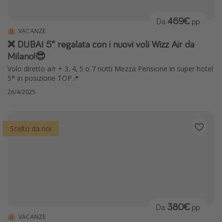
Vacanze con bambini
469€
Da
pp
Vacanze al mare
VACANZE
❌ DUBAI 5* regalata con i nuovi voli Wizz Air da
Viaggi per single
Milano!😎
Volo diretto a/r + 3, 4, 5 o 7 notti Mezza Pensione in super hotel
Altri argomenti
5* in posizione TOP📍
Travel magazine
26/4/2025
Calendario di viaggio
Festività del 2026
Scelto da noi
Città più visitate
380€
Da
pp
VACANZE