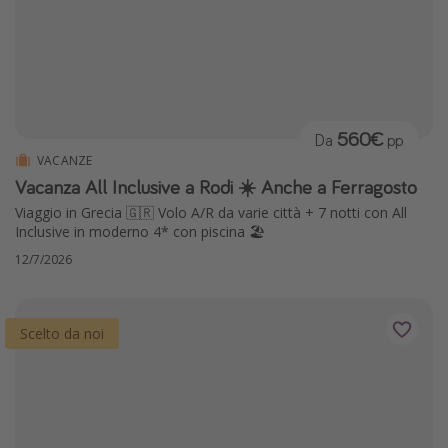
Grecia
Baleari
Egitto
Tunisia
560€
Da
pp
Malta
VACANZE
Vacanza All Inclusive a Rodi ☀️ Anche a Ferragosto
Canarie
Viaggio in Grecia 🇬🇷 Volo A/R da varie città + 7 notti con All
Capo Verde
Inclusive in moderno 4* con piscina 🏖️
12/7/2026
Tipo di vacanza
Vacanze last minute
Scelto da noi
Vacanze all inclusive
Vacanze estate 2026
Vacanze di Pasqua 2026
Last minute capodanno