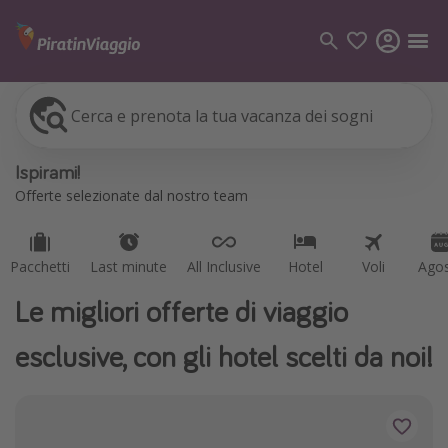
Cerca e prenota la tua vacanza dei sogni
Pacchetti
Last minute
All Inclusive
Hotel
Voli
Ago
Categorie
Ispirami!
Voli
Offerte selezionate dal nostro team
Hotel
Vacanze
Pacchetti
Last minute
All Inclusive
Hotel
Voli
Ago
Crociere
Le migliori offerte di viaggio
Destinazioni
esclusive, con gli hotel scelti da noi!
Tutte le destinazioni
Italia
Albania