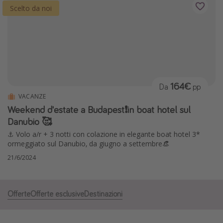
Scelto da noi
164€
Da
pp
VACANZE
Weekend d'estate a Budapest❗️in boat hotel sul
Danubio 🥰
⚓️ Volo a/r + 3 notti con colazione in elegante boat hotel 3*
ormeggiato sul Danubio, da giugno a settembre👒
21/6/2024
Offerte
Offerte esclusive
Destinazioni