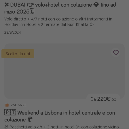
❌ DUBAI 👉 volo+hotel con colazione 💎 fino ad
inizio 2025🗓️
Volo diretto + 4/7 notti con colazione o altri trattamenti in
Holiday Inn Hotel a 2 fermate dal Burj Khalifa 😍
28/9/2024
Scelto da noi
220€
Da
pp
VACANZE
🇵🇹 Weekend a Lisbona in hotel centrale e con
colazione 🥐
🎁 Pacchetti volo a/r + 3 notti in hotel 3* con colazione vicino