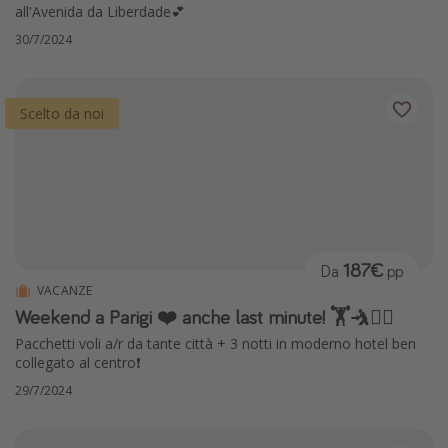
all'Avenida da Liberdade💕
30/7/2024
Scelto da noi
187€
Da
pp
VACANZE
Weekend a Parigi ❤️ anche last minute! 🏋️🤺🏊‍♀️
Pacchetti voli a/r da tante città + 3 notti in moderno hotel ben
collegato al centro❗️
29/7/2024