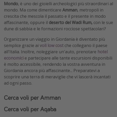
Mondo
, è uno dei gioielli archeologici più straordinari al
Vacanze con bambini
mondo. Ma come dimenticare
Amman
, metropoli in
Vacanze al mare
crescita che mescola il passato e il presente in modo
affascinante, oppure il
deserto del Wadi Rum,
con le sue
Viaggi per single
dune di sabbia e le formazioni rocciose spettacolari?
Altri argomenti
Organizzare un viaggio in Giordania è diventato più
semplice grazie ai
voli low cost
che collegano il paese
Travel magazine
all'Italia. Inoltre, noleggiare un'auto, prenotare
hotel
Calendario di viaggio
economici
e partecipare alle tante escursioni disponibili
è molto accessibile, rendendo la vostra avventura in
Festività del 2026
Giordania ancora più affascinante... Preparatevi a
Città più visitate
scoprire una terra di meraviglie che vi lascerà incantati
ad ogni passo.
Cerca voli per Amman
Cerca voli per Aqaba