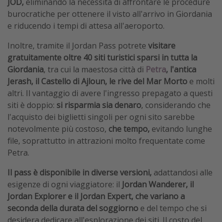
JOD,
eliminando la necessità di affrontare le procedure
burocratiche per ottenere il visto all'arrivo in Giordania
e riducendo i tempi di attesa all'aeroporto.
Inoltre, tramite il Jordan Pass potrete
visitare
gratuitamente oltre 40 siti turistici sparsi in tutta la
Giordania
, tra cui la maestosa città di
Petra
, l'antica
Jerash, il Castello di Ajloun, le rive del Mar Morto
e molti
altri. Il vantaggio di avere l'ingresso prepagato a questi
siti è doppio:
si risparmia sia denaro
, considerando che
l'acquisto dei biglietti singoli per ogni sito sarebbe
notevolmente più costoso,
che tempo,
evitando lunghe
file, soprattutto in attrazioni molto frequentate come
Petra.
Il pass è disponibile in diverse versioni,
adattandosi alle
esigenze di ogni viaggiatore: il
Jordan Wanderer, il
Jordan Explorer e il Jordan Expert, che variano a
seconda della durata del soggiorno
e del tempo che si
desidera dedicare all'esplorazione dei siti. Il costo del