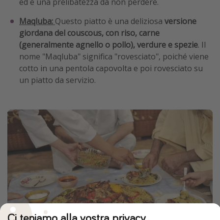
ed è una prelibatezza da non perdere.
Maqluba:
Questo piatto è una deliziosa
versione
giordana del couscous, con riso, carne
(generalmente agnello o pollo), verdure e spezie
. Il
nome "Maqluba" significa "rovesciato", poiché viene
cotto in una pentola capovolta e poi rovesciato su
un piatto da servizio.
Ci teniamo alla vostra privacy