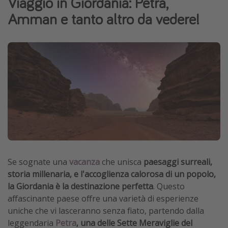
Viaggio in Giordania: Petra,
Grecia
Amman e tanto altro da vedere!
Baleari
Egitto
Tunisia
Malta
Canarie
Capo Verde
Tipo di vacanza
Vacanze last minute
Se sognate una
vacanza
che unisca
paesaggi surreali,
storia millenaria, e l'accoglienza calorosa di un popolo,
Vacanze all inclusive
la Giordania è la destinazione perfetta
. Questo
Vacanze estate 2026
affascinante paese offre una varietà di esperienze
Vacanze di Pasqua 2026
uniche che vi lasceranno senza fiato, partendo dalla
leggendaria
Petra
, una delle Sette Meraviglie del
Last minute capodanno