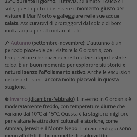
35°C durante il giorno.
Tuttavia, se amate il caldo e il
sole, questo potrebbe essere il
momento giusto per
visitare il Mar Morto e galleggiare nelle sue acque
salate
. Assicuratevi di proteggervi dal sole e di bere
molta acqua per affrontare il caldo.
🍂
Autunno
(settembre-novembre)
:
L'autunno è un
periodo piacevole per visitare la Giordania, con
temperature che iniziano a raffreddarsi dopo l'estate
calda.
È un buon momento per esplorare siti storici e
naturali senza l'affollamento estivo
. Anche le escursioni
nel deserto sono
ancora molto piacevoli in questa
stagione.
❄️
Inverno
(dicembre-febbraio)
: L'inverno in Giordania è
moderatamente freddo, con temperature diurne che
variano dai 10°C ai 15°C.
Questa è la
stagione migliore
per visitare le attrazioni culturali e storiche, come
Amman, Jerash e il Monte Nebo
. I siti archeologici
sono
meno affollati, il che permette di esplorarli in