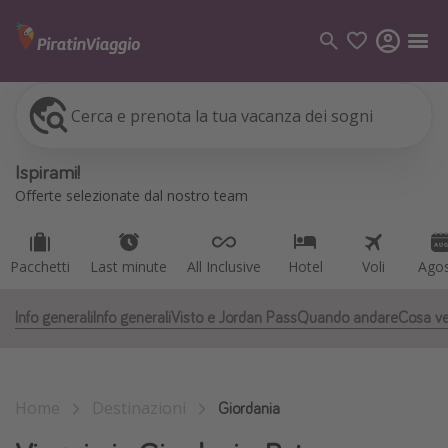
Cerca e prenota la tua vacanza dei sogni
Pacchetti
Last minute
All Inclusive
Hotel
Voli
Ago
Categorie
Ispirami!
Voli
Offerte selezionate dal nostro team
Hotel
Vacanze
Pacchetti
Last minute
All Inclusive
Hotel
Voli
Ago
Crociere
Info generali
Info generali
Visto e Jordan Pass
Quando andare
Cosa ve
Destinazioni
Tutte le destinazioni
Home
Destinazioni
Italia
Giordania
Albania