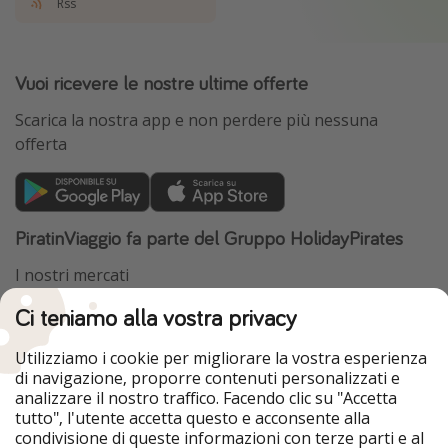
Rss
Vuoi ricevere le nostre ultime offerte
Scarica la nostra app e non perdere più nessuna
offerta
PiratinViaggio fa parte del Gruppo HolidayPirates
I nostri mercati
Ci teniamo alla vostra privacy
HolidayPirates
VakantiePiraten
WakacyjniPiraci
VoyagesPirates
Ferienpiraten
Urlaubspiraten
Utilizziamo i cookie per migliorare la vostra esperienza
Urlaubspiraten
ViajerosPiratas
di navigazione, proporre contenuti personalizzati e
TravelPirates
analizzare il nostro traffico. Facendo clic su "Accetta
tutto", l'utente accetta questo e acconsente alla
Il nostro gruppo
condivisione di queste informazioni con terze parti e al