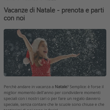
Vacanze con bambini
Vacanze di Natale - prenota e parti
Vacanze al mare
con noi
Viaggi per single
Altri argomenti
Travel magazine
Calendario di viaggio
Festività del 2026
Città più visitate
Perchè andare in vacanza a
Natale
? Semplice: è forse il
miglior momento dell'anno per condividere momenti
speciali con i nostri cari o per fare un regalo davvero
speciale, senza contare che le scuole sono chiuse e che