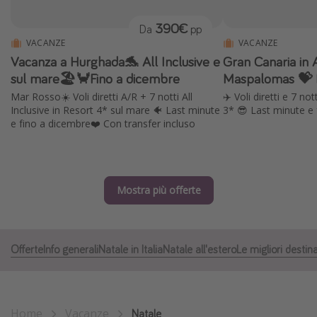
Grecia
390€
Da
pp
Baleari
VACANZE
VACANZE
Vacanza a Hurghada🐬 All Inclusive e
Gran Canaria in 
Egitto
sul mare🏖🦀Fino a dicembre
Maspalomas 💝 P
Tunisia
Mar Rosso☀️ Voli diretti A/R + 7 notti All
✈️ Voli diretti e 7 not
Malta
Inclusive in Resort 4* sul mare 🐠 Last minute
3* 😎 Last minute e
e fino a dicembre❤️ Con transfer incluso
Canarie
Capo Verde
Mostra più offerte
Tipo di vacanza
Vacanze last minute
Vacanze all inclusive
Offerte
Info generali
Natale in Italia
Natale all'estero
Le migliori destin
Vacanze estate 2026
Vacanze di Pasqua 2026
Last minute capodanno
Home
Vacanze
Natale