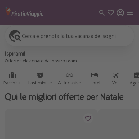
Cerca e prenota la tua vacanza dei sogni
Pacchetti
Last minute
All Inclusive
Hotel
Voli
Ago
Categorie
Ispirami!
Voli
Offerte selezionate dal nostro team
Hotel
Vacanze
Pacchetti
Last minute
All Inclusive
Hotel
Voli
Ago
Crociere
Qui le migliori offerte per Natale
Destinazioni
Tutte le destinazioni
Italia
Albania