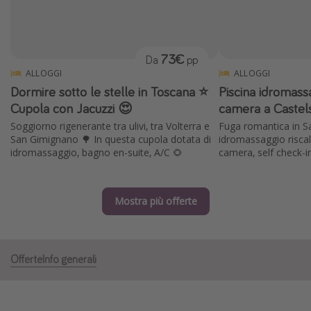
Grecia
Baleari
73€
Da
pp
Egitto
ALLOGGI
ALLOGGI
Tunisia
Dormire sotto le stelle in Toscana ⭐️
Piscina idromassa
Malta
Cupola con Jacuzzi 😍
camera a Castel
Soggiorno rigenerante tra ulivi, tra Volterra e
Fuga romantica in S
Canarie
San Gimignano 🌳 In questa cupola dotata di
idromassaggio riscal
Capo Verde
idromassaggio, bagno en-suite, A/C 🌻
camera, self check-i
Tipo di vacanza
Mostra più offerte
Vacanze last minute
Vacanze all inclusive
Offerte
Info generali
Vacanze estate 2026
Vacanze di Pasqua 2026
Last minute capodanno