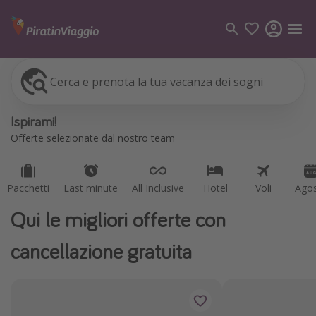
Cerca e prenota la tua vacanza dei sogni
Pacchetti
Last minute
All Inclusive
Hotel
Voli
Ago
Categorie
Ispirami!
Voli
Offerte selezionate dal nostro team
Hotel
Vacanze
Pacchetti
Last minute
All Inclusive
Hotel
Voli
Ago
Crociere
Qui le migliori offerte con
Destinazioni
cancellazione gratuita
Tutte le destinazioni
Italia
Albania