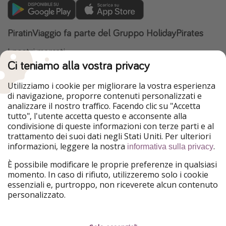
PiratinViaggio fa parte del Gruppo HolidayPirates
I nostri mercati
Ci teniamo alla vostra privacy
HolidayPirates
VakantiePiraten
WakacyjniPiraci
VoyagesPirates
Utilizziamo i cookie per migliorare la vostra esperienza
Ferienpiraten
Urlaubspiraten
di navigazione, proporre contenuti personalizzati e
Urlaubspiraten
ViajerosPiratas
analizzare il nostro traffico. Facendo clic su "Accetta
TravelPirates
tutto", l'utente accetta questo e acconsente alla
condivisione di queste informazioni con terze parti e al
Il nostro gruppo
trattamento dei suoi dati negli Stati Uniti. Per ulteriori
HolidayPirates Group
informazioni, leggere la nostra
.
informativa sulla privacy
Conoscici meglio
Informazioni legali
È possibile modificare le proprie preferenze in qualsiasi
momento. In caso di rifiuto, utilizzeremo solo i cookie
Chi siamo
Termini d' Uso
essenziali e, purtroppo, non riceverete alcun contenuto
personalizzato.
Lavora con noi
Informativa sulla privacy
Stampa
Note legali