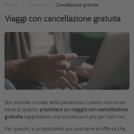
Home
Vacanze
Cancellazione gratuita
Vacanze con bambini
Viaggi con cancellazione gratuita
Vacanze al mare
Viaggi per single
Altri argomenti
Travel magazine
Calendario di viaggio
Festività del 2026
Città più visitate
Nel periodo iniziale della pandemia ci siamo resi conto
bene di quanto
prenotare un viaggio con cancellazione
gratuita
rappresenti una sicurezza in più per tutti noi.
Per questo, vi proponiamo qui una serie di offerte che,