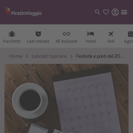
Pacchetti
Pacchetti
Last minute
Last minute
All Inclusive
All Inclusive
Hotel
Hotel
Voli
Voli
Ago
Ago
Categorie
Voli
Home
Lasciati Ispirare
Festività e ponti del 2025
Hotel
Vacanze
Crociere
Destinazioni
Tutte le destinazioni
Italia
Albania