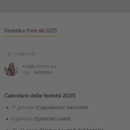
Vacanze con bambini
Vacanze al mare
Viaggi per single
Festività e Ponti del 2025
Altri argomenti
Travel magazine
CONDIVIDI
Calendario di viaggio
PUBBLICATO DA
Festività del 2026
Cipi
·
26/08/2024
Città più visitate
Calendario delle festività 2025
1° gennaio
(Capodanno): mercoledì
6 gennaio
(Epifania): lunedì