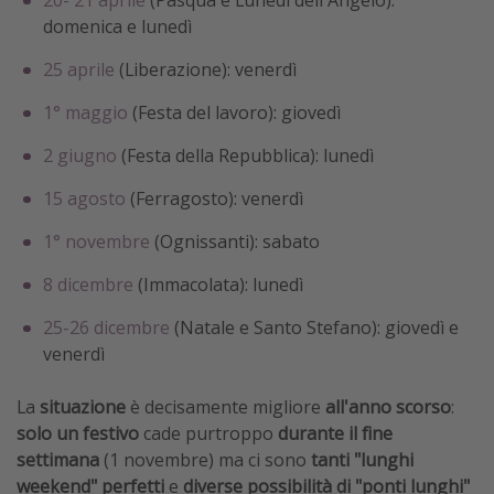
20- 21 aprile
(Pasqua e Lunedì dell'Angelo):
domenica e lunedì
25 aprile
(Liberazione): venerdì
1° maggio
(Festa del lavoro): giovedì
2 giugno
(Festa della Repubblica): lunedì
15 agosto
(Ferragosto): venerdì
1° novembre
(Ognissanti): sabato
8 dicembre
(Immacolata): lunedì
25-26 dicembre
(Natale e Santo Stefano): giovedì e
venerdì
La
situazione
è decisamente migliore
all'anno scorso
:
solo un festivo
cade purtroppo
durante il fine
settimana
(1 novembre) ma ci sono
tanti "lunghi
weekend" perfetti
e
diverse possibilità di "ponti lunghi"