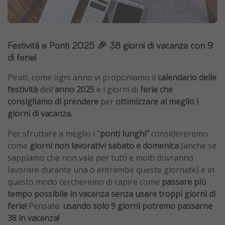
Grecia
Baleari
Festività e Ponti 2025 🎉 38 giorni di vacanza con 9
Egitto
di ferie!
Tunisia
Malta
Pirati, come ogni anno vi proponiamo il
calendario delle
festività
dell'
anno 2025
e i giorni di
ferie che
Canarie
consigliamo di prendere
per
ottimizzare al meglio i
Capo Verde
giorni di vacanza.
Per sfruttare a meglio i "
ponti lunghi"
considereremo
Tipo di vacanza
come
giorni non lavorativi sabato e domenica
(anche se
Vacanze last minute
sappiamo che non vale per tutti e molti dovranno
lavorare durante una o entrambe queste giornate) e in
Vacanze all inclusive
questo modo cercheremo di capire come
passare più
Vacanze estate 2026
tempo possibile in vacanza senza usare troppi giorni di
Vacanze di Pasqua 2026
ferie!
Pensate:
usando solo 9 giorni potremo passarne
38 in vacanza!
Last minute capodanno