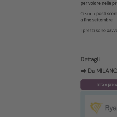
per volare nelle p
Ci sono
posti scont
a fine settembre.
I prezzi sono davv
Dettagli
➡️ Da MILANO 
Info e pren