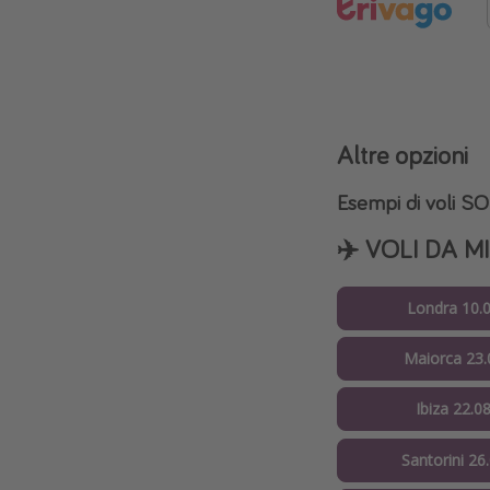
Altre opzioni
Esempi di voli 
✈️ VOLI DA M
Londra 10.0
Maiorca 23.
Ibiza 22.0
Santorini 26