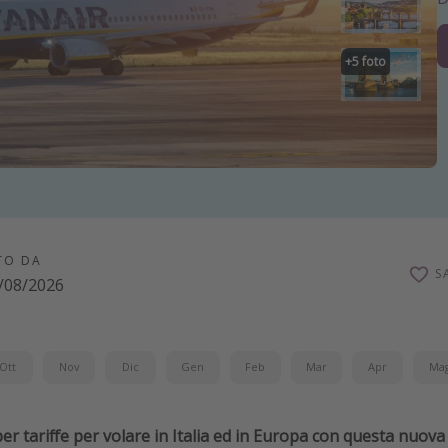
+
5
foto
TO DA
S
/08/2026
Ott
Nov
Dic
Gen
Feb
Mar
Apr
Ma
er tariffe per volare in Italia ed in Europa con questa nuo