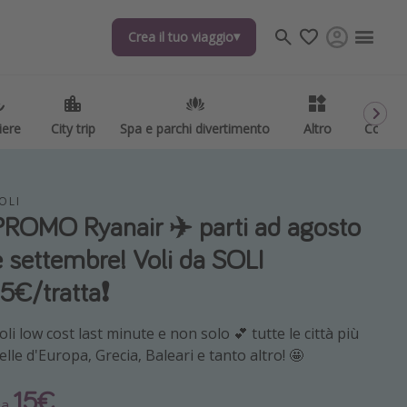
Crea il tuo viaggio
Crea il tuo viaggio
iere
iere
City trip
City trip
Spa e parchi divertimento
Spa e parchi divertimento
Altro
Altro
Codici
Codici
OLI
PROMO Ryanair ✈️ parti ad agosto
e settembre! Voli da SOLI
15€/tratta❗️
oli low cost last minute e non solo 💕 tutte le città più
elle d'Europa, Grecia, Baleari e tanto altro! 🤩
15€
Da