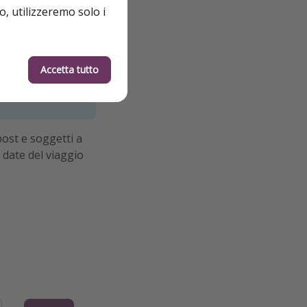
o, utilizzeremo solo i
Accetta tutto
ost e soggetti a
 date del viaggio