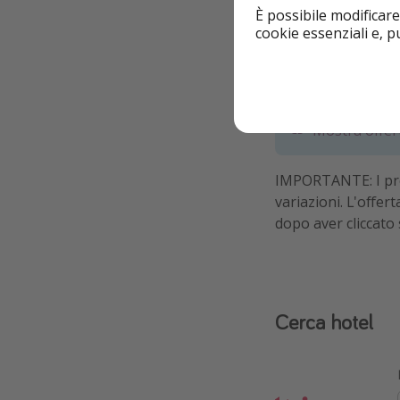
È possibile modificare
cookie essenziali e, 
Mostra offer
IMPORTANTE: I prez
variazioni. L'offer
dopo aver cliccato 
Cerca hotel