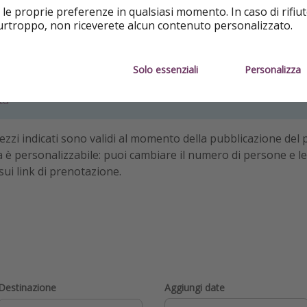
 le proprie preferenze in qualsiasi momento. In caso di rifiut
purtroppo, non riceverete alcun contenuto personalizzato.
Solo essenziali
Personalizza
ta
zi indicati sono validi al momento della pubblicazione del p
ta è personalizzabile: puoi cambiare il numero di persone e le
sui link di prenotazione.
Destinazione
Aggiungi date