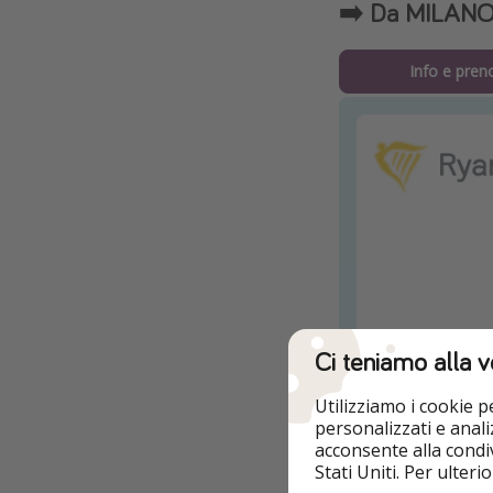
➡️ Da MILANO 
Info e pren
Ci teniamo alla v
Utilizziamo i cookie 
personalizzati e analiz
acconsente alla condiv
Stati Uniti. Per ulter