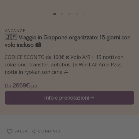
Grecia
Baleari
Egitto
VACANZE
🇯🇵 Viaggio in Giappone organizzato: 16 giorni con
Tunisia
volo incluso 🎎
Malta
CODICE SCONTO da 100€ ❌ Volo A/R + 15 notti con
Canarie
colazione, transfer, autobus, JR West All Area Pass,
Capo Verde
notte in ryokan con cena 🍜
2669€
Tipo di vacanza
Da
pp
Vacanze last minute
Info e prenotazioni
Vacanze all inclusive
Vacanze estate 2026
Vacanze di Pasqua 2026
SALVA
CONDIVIDI
Last minute capodanno