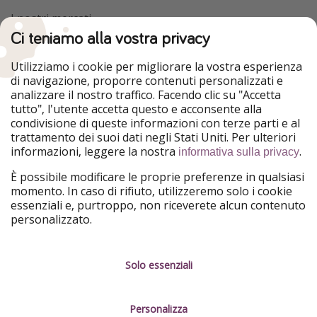
I nostri mercati
Ci teniamo alla vostra privacy
HolidayPirates
VakantiePiraten
WakacyjniPiraci
VoyagesPirates
Utilizziamo i cookie per migliorare la vostra esperienza
Ferienpiraten
Urlaubspiraten
di navigazione, proporre contenuti personalizzati e
Urlaubspiraten
ViajerosPiratas
analizzare il nostro traffico. Facendo clic su "Accetta
TravelPirates
tutto", l'utente accetta questo e acconsente alla
condivisione di queste informazioni con terze parti e al
Il nostro gruppo
trattamento dei suoi dati negli Stati Uniti. Per ulteriori
HolidayPirates Group
informazioni, leggere la nostra
.
informativa sulla privacy
Conoscici meglio
Informazioni legali
È possibile modificare le proprie preferenze in qualsiasi
momento. In caso di rifiuto, utilizzeremo solo i cookie
Chi siamo
Termini d' Uso
essenziali e, purtroppo, non riceverete alcun contenuto
personalizzato.
Lavora con noi
Informativa sulla privacy
Stampa
Note legali
Solo essenziali
Partner
Gestione dei servizi
Personalizza
Sostenibilità