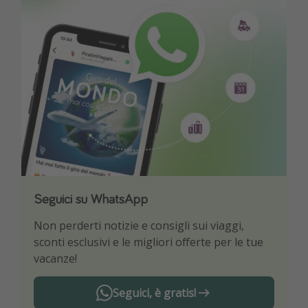
Seguici su WhatsApp
Scarica la nostra App
Non perderti notizie e consigli sui viaggi,
Sii il primo a conoscere le migliori offerte di
sconti esclusivi e le migliori offerte per le tue
viaggio
vacanze!
Seguici, è gratis!