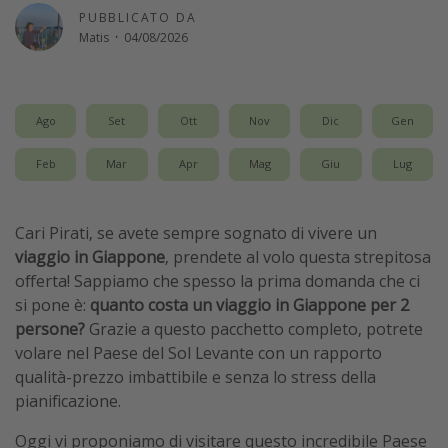
PUBBLICATO DA
Vacanze con bambini
Matis
·
04/08/2026
Vacanze al mare
Viaggi per single
Ago
Set
Ott
Nov
Dic
Gen
Altri argomenti
Feb
Mar
Apr
Mag
Giu
Lug
Travel magazine
Calendario di viaggio
Cari Pirati, se avete sempre sognato di vivere un
Festività del 2026
viaggio in Giappone
, prendete al volo questa strepitosa
offerta! Sappiamo che spesso la prima domanda che ci
Città più visitate
si pone è:
quanto costa un viaggio in Giappone per 2
persone?
Grazie a questo pacchetto completo, potrete
volare nel Paese del Sol Levante con un rapporto
qualità-prezzo imbattibile e senza lo stress della
pianificazione.
Oggi vi proponiamo di visitare questo incredibile Paese