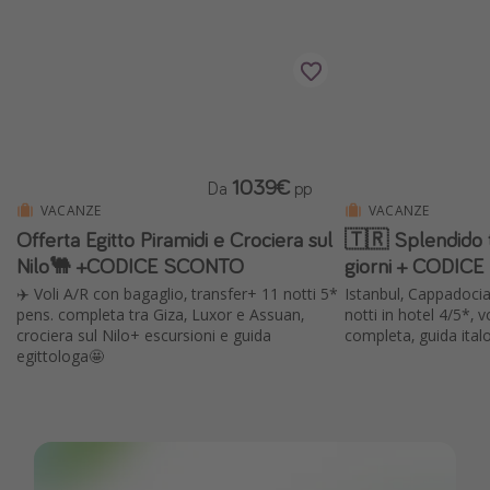
1039€
Da
pp
VACANZE
VACANZE
Offerta Egitto Piramidi e Crociera sul
🇹🇷 Splendido t
Nilo🐫 +CODICE SCONTO
giorni + CODIC
✈️ Voli A/R con bagaglio, transfer+ 11 notti 5*
Istanbul, Cappadocia,
pens. completa tra Giza, Luxor e Assuan,
notti in hotel 4/5*, 
crociera sul Nilo+ escursioni e guida
completa, guida italo
egittologa🤩