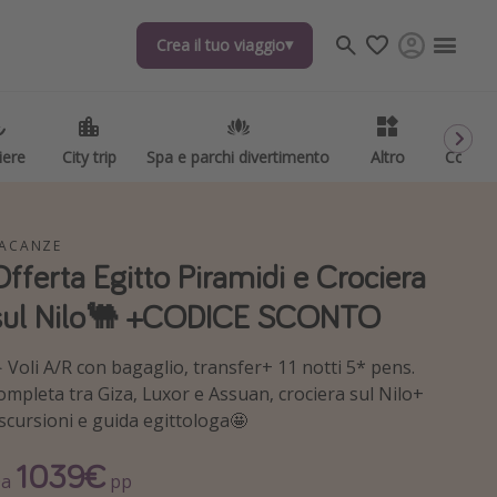
Crea il tuo viaggio
Crea il tuo viaggio
iere
iere
City trip
City trip
Spa e parchi divertimento
Spa e parchi divertimento
Altro
Altro
Codici
Codici
ACANZE
Offerta Egitto Piramidi e Crociera
sul Nilo🐫 +CODICE SCONTO
️ Voli A/R con bagaglio, transfer+ 11 notti 5* pens.
ompleta tra Giza, Luxor e Assuan, crociera sul Nilo+
scursioni e guida egittologa🤩
1039€
Da
pp