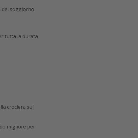
a del soggiorno
er tutta la durata
lla crociera sul
iodo migliore per