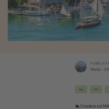
PUBBLICA
Matis
·
03
Ago
Set
🛳️ Crociera sul Ni