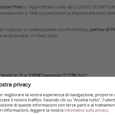
clusivi Pirati
👉 Approfittate subito dei 2 CODICI SCONTO atti
armiare fino a 100€ sul pacchetto! Le disponibilità sono limi
ati realizzati in collaborazione con PerfectStay
,
partner di Pi
erte disponibili.
-->
Flash Sales
.
rtendo in 2) a 1.089€/persona (2.178€/tot.)
ostra privacy
CONTO a 1.039€/persona (2.078€/tot.)
per migliorare la vostra esperienza di navigazione, proporre
otazioni
zare il nostro traffico. Facendo clic su "Accetta tutto", l'ute
isione di queste informazioni con terze parti e al trattament
iori informazioni, leggere la nostra
.
informativa sulla privacy