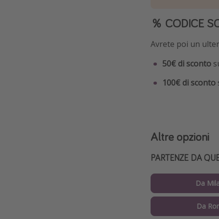
％ CODICE S
Avrete poi un ulter
50€ di sconto
su
100€ di sconto
Altre opzioni
PARTENZE DA QUES
Da Mil
Da Ro