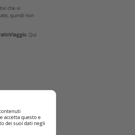
vi che vi
tate, quindi non
ratinViaggio
. Qui
 contenuti
nte accetta questo e
o dei suoi dati negli