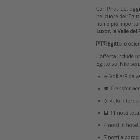
Cari Pirati 🏴‍☠️, 
nel cuore dell’Egi
fiume più important
Luxor, la Valle dei
🇪🇬 Egitto: crocie
L’offerta include 
Egitto sul Nilo sen
✈️ Voli A/R da v
🚐 Transfer aer
✈️ Volo interno
🏨 11 notti tot
4 notti in hotel
7 notti a bordo