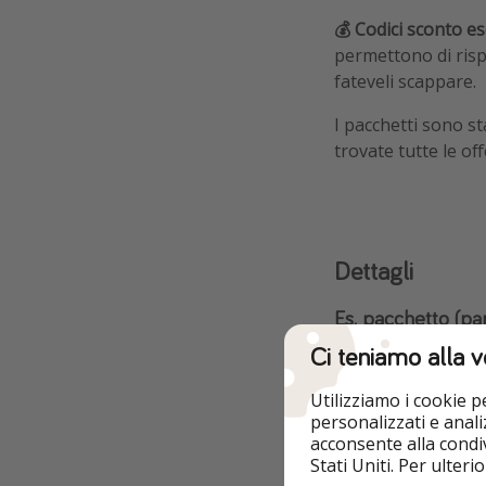
💰 Codici sconto es
permettono di risp
fateveli scappare.
I pacchetti sono st
trovate tutte le off
Dettagli
Es. pacchetto (pa
Ci teniamo alla v
➡️ con CODICE S
Utilizziamo i cookie 
Info e pren
personalizzati e analiz
acconsente alla condiv
Stati Uniti. Per ulter