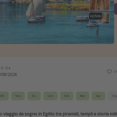
+
2
foto
TO DA
S
/08/2026
Ott
Nov
Dic
Gen
Feb
Mar
Apr
Ma
lo: viaggio da sogno in Egitto tra piramidi, templi e storia mil