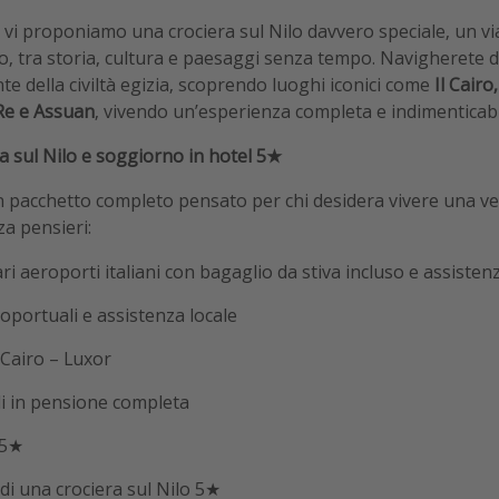
oggi vi proponiamo una crociera sul Nilo davvero speciale, un v
tto, tra storia, cultura e paesaggi senza tempo. Navigherete 
e della civiltà egizia, scoprendo luoghi iconici come
Il Cairo
 Re e Assuan
, vivendo un’esperienza completa e indimenticabi
ra sul Nilo e soggiorno in hotel 5★
un pacchetto completo pensato per chi desidera vivere una ve
za pensieri:
ari aeroporti italiani con bagaglio da stiva incluso e assistenz
oportuali e assistenza locale
 Cairo – Luxor
ali in pensione completa
 5★
 di una crociera sul Nilo 5★