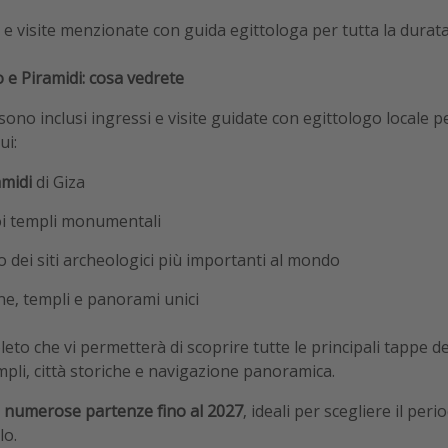
i e visite menzionate con guida egittologa per tutta la durat
o e Piramidi: cosa vedrete
sono inclusi ingressi e visite guidate con egittologo locale p
ui:
amidi
di Giza
uoi templi monumentali
o dei siti archeologici più importanti al mondo
ghe, templi e panorami unici
eto che vi permetterà di scoprire tutte le principali tappe de
empli, città storiche e navigazione panoramica.
i
numerose partenze fino al 2027
, ideali per scegliere il per
lo.