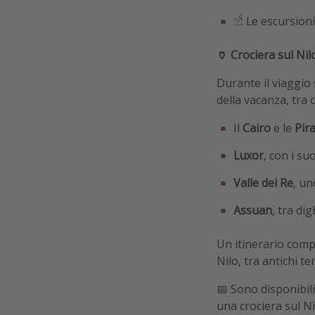
𓀴 Le escursion
🏺 Crociera sul Nil
Durante il viaggio 
della vacanza, tra c
Il
Cairo
e le
Pir
Luxor
, con i s
Valle dei Re
, un
Assuan
, tra di
Un itinerario compl
Nilo, tra antichi t
📅 Sono disponibil
una crociera sul Ni