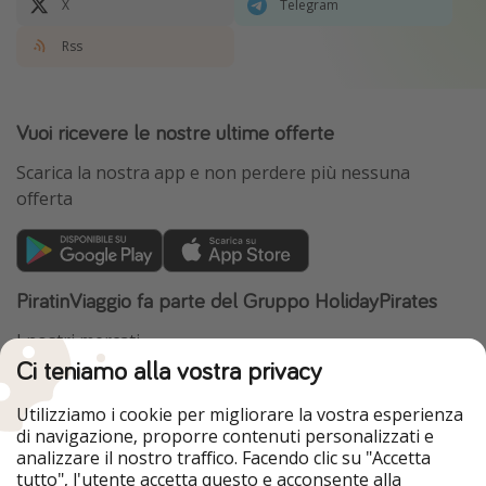
X
Telegram
Rss
Vuoi ricevere le nostre ultime offerte
Scarica la nostra app e non perdere più nessuna
offerta
PiratinViaggio fa parte del Gruppo HolidayPirates
I nostri mercati
Ci teniamo alla vostra privacy
HolidayPirates
VakantiePiraten
WakacyjniPiraci
VoyagesPirates
Utilizziamo i cookie per migliorare la vostra esperienza
Ferienpiraten
Urlaubspiraten
di navigazione, proporre contenuti personalizzati e
Urlaubspiraten
ViajerosPiratas
analizzare il nostro traffico. Facendo clic su "Accetta
TravelPirates
tutto", l'utente accetta questo e acconsente alla