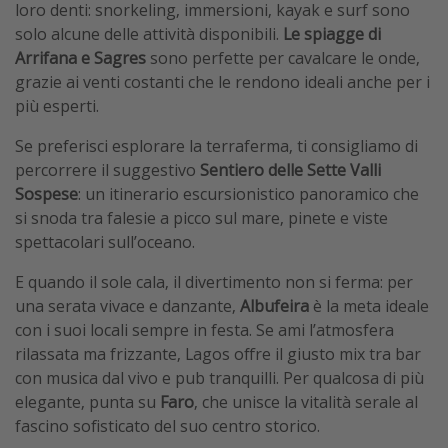
loro denti: snorkeling, immersioni, kayak e surf sono
solo alcune delle attività disponibili.
Le spiagge di
Arrifana e Sagres
sono perfette per cavalcare le onde,
grazie ai venti costanti che le rendono ideali anche per i
più esperti.
Se preferisci esplorare la terraferma, ti consigliamo di
percorrere il suggestivo
Sentiero delle Sette Valli
Sospese
: un itinerario escursionistico panoramico che
si snoda tra falesie a picco sul mare, pinete e viste
spettacolari sull’oceano.
E quando il sole cala, il divertimento non si ferma: per
una serata vivace e danzante,
Albufeira
è la meta ideale
con i suoi locali sempre in festa. Se ami l’atmosfera
rilassata ma frizzante, Lagos offre il giusto mix tra bar
con musica dal vivo e pub tranquilli. Per qualcosa di più
elegante, punta su
Faro
, che unisce la vitalità serale al
fascino sofisticato del suo centro storico.