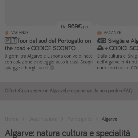
Grecia
Baleari
969€
Da
pp
Egitto
VACANZE
VACANZE
Tunisia
🇵🇹Tour del sud del Portogallo on
💃🏻 Siviglia e 
Malta
the road + CODICE SCONTO
🌅 + CODICI SC
8 giorni tra Algarve e Lisbona con volo, hotel
Dalla cultura di Sivi
Canarie
con colazione e noleggio auto inclusi. Scopri
dell'Algarve in 4 not
Capo Verde
spiagge e borghi unici! 🤯
euro con i nostri C
Tipo di vacanza
Offerte
Cosa vedere in Algarve
Le esperienze da non perdere
FAQ
Vacanze last minute
Vacanze all inclusive
Vacanze estate 2026
Home
Destinazioni
Portogallo
Algarve
Vacanze di Pasqua 2026
Algarve: natura cultura e specialità
Last minute capodanno