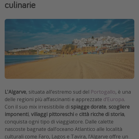
culinarie
Vacanze con bambini
Vacanze al mare
Viaggi per single
Altri argomenti
Travel magazine
Calendario di viaggio
Festività del 2026
Città più visitate
L'Algarve
, situata all’estremo sud del
Portogallo
, è una
delle regioni più affascinanti e apprezzate
d’Europa
.
Con il suo mix irresistibile di
spiagge dorate
,
scogliere
imponenti
,
villaggi pittoreschi
e
città ricche di storia
,
conquista ogni tipo di viaggiatore. Dalle calette
nascoste bagnate dall’oceano Atlantico alle località
culturali come Faro, Lagos e Tavira, l’Algarve offre un