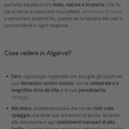
perfetto equilibrio tra
relax, natura e scoperta
. Che tu
sia in cerca di panorami mozzafiato,
avventure in mare
o atmosfere autentiche, questa terra baciata dal sole ti
sorprenderà in ogni stagione.
Cosa vedere in Algarve?
Faro
, capoluogo regionale che accoglie gli ospiti nel
suo
fantastico centro storico
, con la
cattedrale e il
magnifico Arco da Vila
, e le sue
paradisiache
spiagge
.
Albufeira
, località esclusiva che ha nei
club sulla
spiaggia
una delle sue attrazioni di punta. Accanto
alle discoteche e agli
stabilimenti balneari di alto
livello
, il centro storico mantiene intatte le sue radici