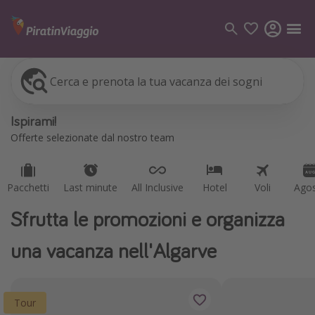
Cerca e prenota la tua vacanza dei sogni
Pacchetti
Last minute
All Inclusive
Hotel
Voli
Ago
Categorie
Ispirami!
Voli
Offerte selezionate dal nostro team
Hotel
Vacanze
Pacchetti
Last minute
All Inclusive
Hotel
Voli
Ago
Crociere
Sfrutta le promozioni e organizza
Destinazioni
una vacanza nell'Algarve
Tutte le destinazioni
Italia
Tour
Albania