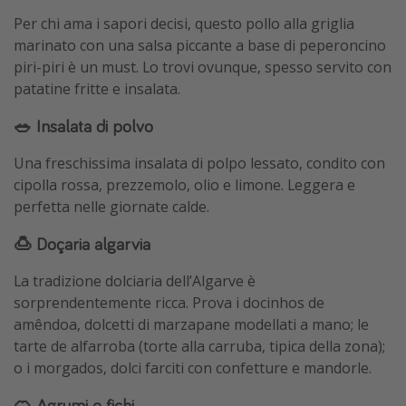
Per chi ama i sapori decisi, questo pollo alla griglia
marinato con una salsa piccante a base di peperoncino
piri-piri è un must. Lo trovi ovunque, spesso servito con
patatine fritte e insalata.
🥗 Insalata di polvo
Una freschissima insalata di polpo lessato, condito con
cipolla rossa, prezzemolo, olio e limone. Leggera e
perfetta nelle giornate calde.
🍮 Doçaria algarvia
La tradizione dolciaria dell’Algarve è
sorprendentemente ricca. Prova i docinhos de
amêndoa, dolcetti di marzapane modellati a mano; le
tarte de alfarroba (torte alla carruba, tipica della zona);
o i morgados, dolci farciti con confetture e mandorle.
🍊 Agrumi e fichi