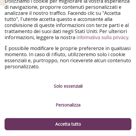
Utilizziamo i cookie per migliorare la vostra esperienza
di navigazione, proporre contenuti personalizzati e
Scarica la nostra app e non perdere più nessuna
analizzare il nostro traffico. Facendo clic su "Accetta
offerta
tutto", l'utente accetta questo e acconsente alla
condivisione di queste informazioni con terze parti e al
trattamento dei suoi dati negli Stati Uniti. Per ulteriori
informazioni, leggere la nostra
.
informativa sulla privacy
PiratinViaggio fa parte del Gruppo HolidayPirates
È possibile modificare le proprie preferenze in qualsiasi
momento. In caso di rifiuto, utilizzeremo solo i cookie
I nostri mercati
essenziali e, purtroppo, non riceverete alcun contenuto
personalizzato.
HolidayPirates
VakantiePiraten
WakacyjniPiraci
VoyagesPirates
Ferienpiraten
Urlaubspiraten
Urlaubspiraten
ViajerosPiratas
Solo essenziali
TravelPirates
Il nostro gruppo
Personalizza
HolidayPirates Group
Conoscici meglio
Informazioni legali
Accetta tutto
Chi siamo
Termini d' Uso