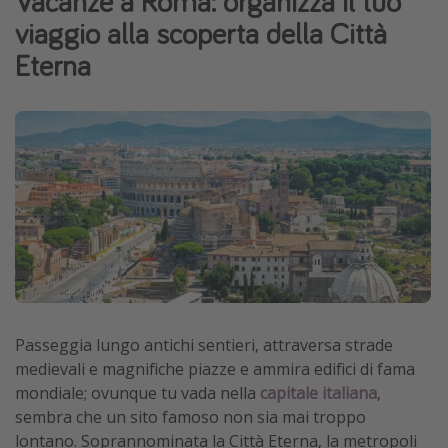
Vacanze a Roma: organizza il tuo
viaggio alla scoperta della Città
Vacanze con bambini
Eterna
Vacanze al mare
Viaggi per single
Altri argomenti
Travel magazine
Calendario di viaggio
Festività del 2026
Città più visitate
Passeggia lungo antichi sentieri, attraversa strade
medievali e magnifiche piazze e ammira edifici di fama
mondiale; ovunque tu vada nella
capitale italiana
,
sembra che un sito famoso non sia mai troppo
lontano. Soprannominata la Città Eterna, la metropoli