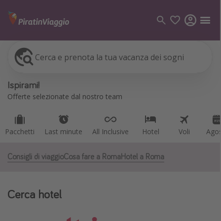
Cerca e prenota la tua vacanza dei sogni
Pacchetti
Last minute
All Inclusive
Hotel
Voli
Ago
Categorie
Ispirami!
Voli
Offerte selezionate dal nostro team
Hotel
Vacanze
Pacchetti
Last minute
All Inclusive
Hotel
Voli
Ago
Crociere
Consigli di viaggio
Cosa fare a Roma
Hotel a Roma
Destinazioni
Tutte le destinazioni
Cerca hotel
Italia
Albania