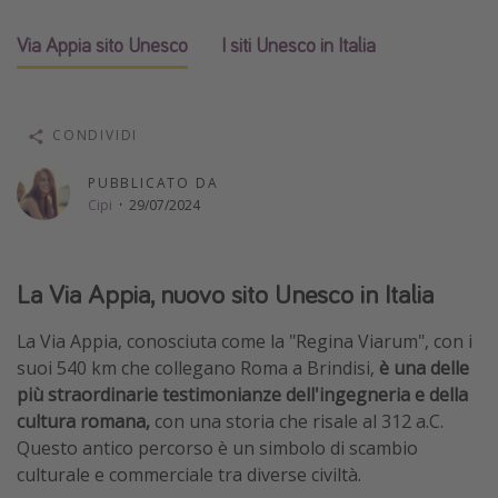
Vacanze con bambini
Via Appia sito Unesco
I siti Unesco in Italia
Vacanze al mare
Viaggi per single
CONDIVIDI
Altri argomenti
PUBBLICATO DA
Travel magazine
Cipi
·
29/07/2024
Calendario di viaggio
Festività del 2026
La Via Appia, nuovo sito Unesco in Italia
Città più visitate
La Via Appia, conosciuta come la "Regina Viarum", con i
suoi 540 km che collegano Roma a Brindisi,
è una delle
più straordinarie testimonianze dell'ingegneria e della
cultura romana,
con una storia che risale al 312 a.C.
Questo antico percorso è un simbolo di scambio
culturale e commerciale tra diverse civiltà.