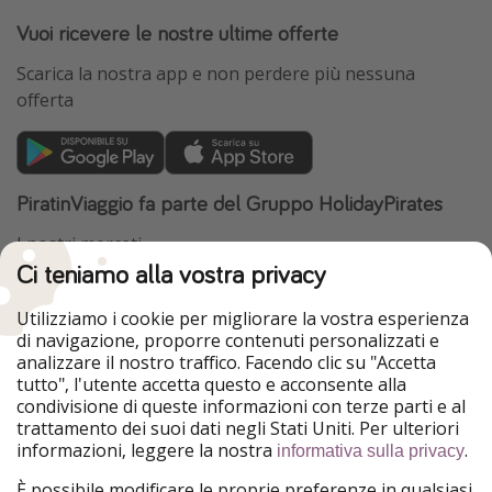
Vuoi ricevere le nostre ultime offerte
Scarica la nostra app e non perdere più nessuna
offerta
PiratinViaggio fa parte del Gruppo HolidayPirates
I nostri mercati
Ci teniamo alla vostra privacy
HolidayPirates
VakantiePiraten
WakacyjniPiraci
VoyagesPirates
Utilizziamo i cookie per migliorare la vostra esperienza
Ferienpiraten
Urlaubspiraten
di navigazione, proporre contenuti personalizzati e
Urlaubspiraten
ViajerosPiratas
analizzare il nostro traffico. Facendo clic su "Accetta
TravelPirates
tutto", l'utente accetta questo e acconsente alla
condivisione di queste informazioni con terze parti e al
Il nostro gruppo
trattamento dei suoi dati negli Stati Uniti. Per ulteriori
HolidayPirates Group
informazioni, leggere la nostra
.
informativa sulla privacy
Conoscici meglio
Informazioni legali
È possibile modificare le proprie preferenze in qualsiasi