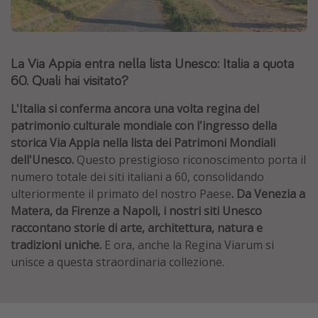
Grecia
Baleari
La Via Appia entra nella lista Unesco: Italia a quota
Egitto
60. Quali hai visitato?
Tunisia
Malta
L'Italia si conferma ancora una volta regina del
patrimonio culturale mondiale con l'ingresso della
Canarie
storica Via Appia nella lista dei Patrimoni Mondiali
Capo Verde
dell'Unesco.
Questo prestigioso riconoscimento porta il
numero totale dei siti italiani a 60, consolidando
ulteriormente il primato del nostro Paese
. Da Venezia a
Tipo di vacanza
Matera, da Firenze a Napoli, i nostri siti Unesco
Vacanze last minute
raccontano storie di arte, architettura, natura e
tradizioni uniche.
E ora, anche la Regina Viarum si
Vacanze all inclusive
unisce a questa straordinaria collezione.
Vacanze estate 2026
Vacanze di Pasqua 2026
Last minute capodanno