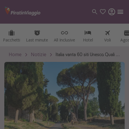
Pacchetti
Pacchetti
Last minute
Last minute
All Inclusive
All Inclusive
Hotel
Hotel
Voli
Voli
Ago
Ago
Categorie
Voli
Home
Notizie
Italia vanta 60 siti Unesco. Quali hai visitato?
Hotel
Vacanze
Crociere
Destinazioni
Tutte le destinazioni
Italia
Albania