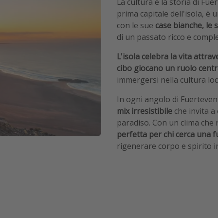
La cultura e la storia di Fu
prima capitale dell'isola, è
con le sue
case bianche, le st
di un passato ricco e compl
L'isola celebra la vita attrav
cibo giocano un ruolo centr
immergersi nella cultura loc
In ogni angolo di Fuerteve
mix irresistibile
che invita a
paradiso. Con un clima che r
perfetta per chi cerca una f
rigenerare corpo e spirito 