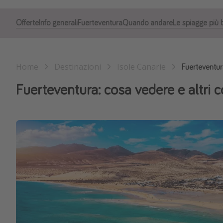
Offerte
Info generali
Fuerteventura
Quando andare
Le spiagge più b
Home
Destinazioni
Isole Canarie
Fuerteventu
Fuerteventura: cosa vedere e altri co