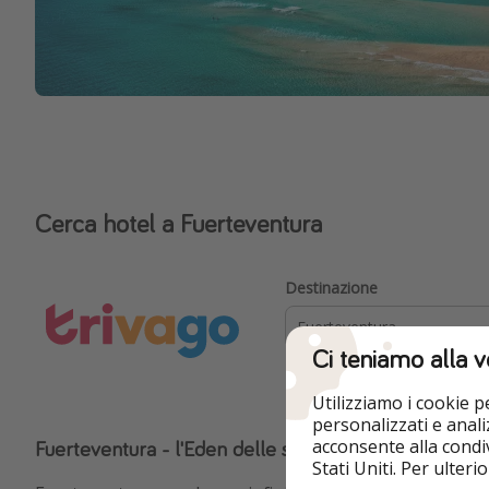
Cerca hotel a Fuerteventura
Destinazione
Ci teniamo alla v
Utilizziamo i cookie 
personalizzati e analiz
acconsente alla condiv
Fuerteventura - l'Eden delle spiagge
Stati Uniti. Per ulter