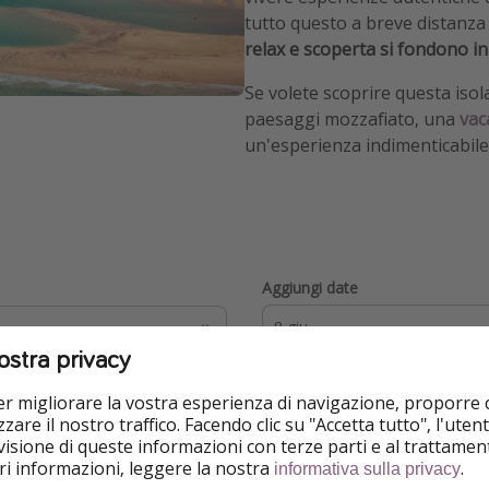
tutto questo a breve distanza 
relax e scoperta si fondono in
Se volete scoprire questa isola
paesaggi mozzafiato, una
vac
un'esperienza indimenticabile
Aggiungi date
-
ostra privacy
per migliorare la vostra esperienza di navigazione, proporre
zare il nostro traffico. Facendo clic su "Accetta tutto", l'ute
isione di queste informazioni con terze parti e al trattament
iori informazioni, leggere la nostra
.
informativa sulla privacy