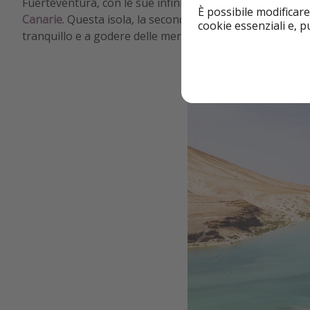
Fuerteventura, con le sue infinite spiagge di sabbia fine 
È possibile modificare
Canarie
. Questa isola, la seconda per grandezza dell'arc
cookie essenziali e, 
tranquillo e a godere delle meraviglie naturali e culturali