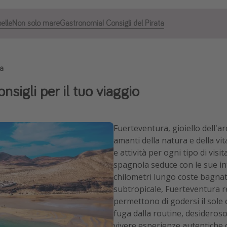
elle
Non solo mare
Gastronomia
I Consigli del Pirata
ra
nsigli per il tuo viaggio
Fuerteventura, gioiello dell'a
amanti della natura e della vit
e attività per ogni tipo di visi
spagnola seduce con le sue in
chilometri lungo coste bagnate
subtropicale, Fuerteventura r
permettono di godersi il sole 
fuga dalla routine, desideros
vivere esperienze autentiche 