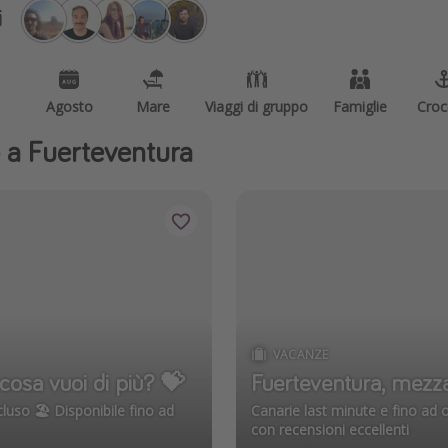
i
Agosto
Mare
Viaggi di gruppo
Famiglie
Croc
io a Fuerteventura
VACANZE
osa vuoi di più? 💝
Fuerteventura, mezza
ncluso 🏖️ Disponibile fino ad
Canarie last minute e fino ad o
con recensioni eccellenti