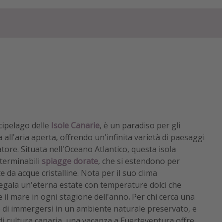
rcipelago delle
Isole Canarie
, è un paradiso per gli
a all'aria aperta, offrendo un'infinita varietà di paesaggi
tatore. Situata nell'Oceano Atlantico, questa isola
terminabili
spiagge dorate
, che si estendono per
 da acque cristalline. Nota per il suo clima
egala un'eterna estate con temperature dolci che
e il mare in ogni stagione dell'anno
.
Per chi cerca una
o di immergersi in un ambiente naturale preservato, e
di cultura canaria, una vacanza a Fuerteventura offre