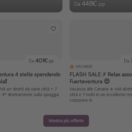
448€
Da
pp
401€
Da
pp
Da
VACANZE
entura 4 stelle spendendo
FLASH SALE ⚡️ Relax asso
a❗️
Fuerteventura 😍
li a/r diretti da varie città + 7
Vacanza alle Canarie ✈️ Voli dirett
t 4* direttamente sulla spiaggia
città e 7 notti in un eccellente r
colazione ☕️
Mostra più offerte