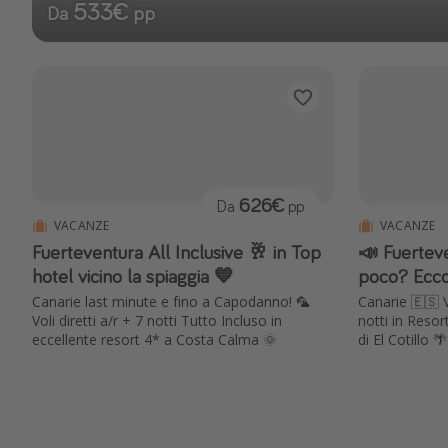
533€
Da
pp
626€
Da
pp
VACANZE
VACANZE
Fuerteventura All Inclusive 🥂 in Top
📣 Fuertev
hotel vicino la spiaggia 💙
poco? Eccol
Canarie last minute e fino a Capodanno! 🦜
Canarie 🇪🇸 Vo
Voli diretti a/r + 7 notti Tutto Incluso in
notti in Resor
eccellente resort 4* a Costa Calma 🌞
di El Cotillo 🌴