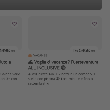
349€
546€
pp
Da
pp
VACANZE
luto a
🌊 Voglia di vacanze? Fuerteventura
ALL INCLUSIVE 😎
i a/r da varie
✈️ Voli diretti A/R + 7 notti in un comodo 3
esort 3* con
stelle con piscina 🏖️ Last minute e fino a
settembre! ☀️