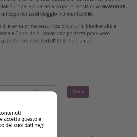
dall'Europa. Preparati a scoprire l'isola dove
avventura,
 un'esperienza di viaggio indimenticabile.
 di eterna primavera, ricca di cultura, biodiversità e
anza
a Tenerife è l'occasione perfetta per vivere
 a
poche ore di volo
dall'
Italia.
Partiamo?
Cerca
 contenuti
nte accetta questo e
o dei suoi dati negli