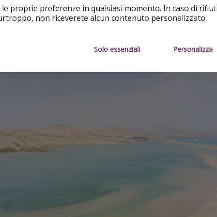
che sfumano in acque cristalline, è un vero paradiso per chi c
 le proprie preferenze in qualsiasi momento. In caso di rifiut
ipelago, è un luogo dove il tempo sembra rallentare, invitando
purtroppo, non riceverete alcun contenuto personalizzato.
 che offre.
Solo essenziali
Personalizza