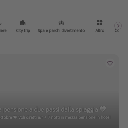
iere
City trip
Spa e parchi divertimento
Altro
Codici
 pensione a due passi dalla spiaggia 💙
ttobre 💝 Voli diretti a/r + 7 notti in mezza pensione in hotel