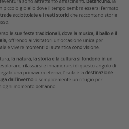
erteventura sono altrettanto affascinanti.
Betancuria,
la
 un piccolo gioiello dove il tempo sembra essersi fermato,
rade acciottolate e i resti storici
che raccontano storie
esso.
erso le sue feste tradizionali, dove la musica, il ballo e il
ale
, offrendo ai visitatori un'occasione unica per
ale e vivere momenti di autentica condivisione.
ntura,
la natura, la storia e la cultura si fondono in un
 esplorare, rilassarsi e innamorarsi di questo angolo di
egala una primavera eterna, l'isola è la
destinazione
uga dall'inverno
o semplicemente un rifugio per
in ogni momento dell'anno.