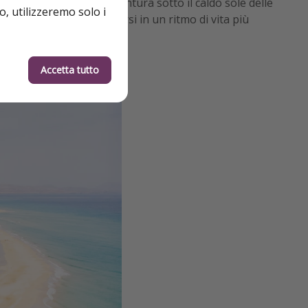
erca la serenità e l'avventura sotto il caldo sole delle
o, utilizzeremo solo i
 i visitatori a immergersi in un ritmo di vita più
Accetta tutto