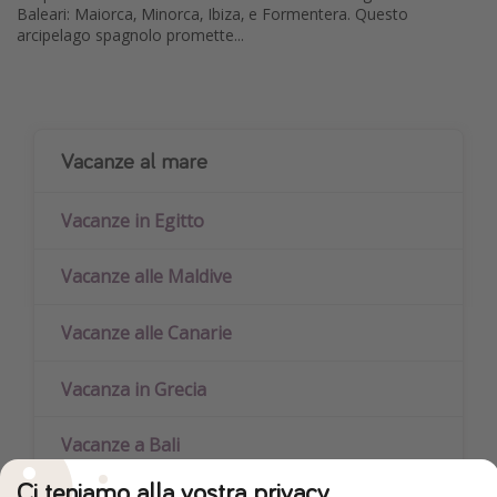
Baleari: Maiorca, Minorca, Ibiza, e Formentera. Questo
arcipelago spagnolo promette...
Vacanze al mare
Vacanze in Egitto
Vacanze alle Maldive
Vacanze alle Canarie
Vacanza in Grecia
Vacanze a Bali
Ci teniamo alla vostra privacy