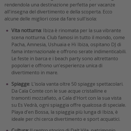
rendendola una destinazione perfetta per vacanze
all'insegna del divertimento e della scoperta. Ecco
alcune delle migliori cose da fare sull'isola:
Vita notturna
: Ibiza è rinomata per la sua vibrante
scena notturna. Club famosi in tutto il mondo, come
Pacha, Amnesia, Ushuaïa e Hï Ibiza, ospitano DJ di
fama internazionale e offrono serate indimenticabili.
Le feste in barca e i beach party sono altrettanto
popolari e offrono un'esperienza unica di
divertimento in mare.
Spiagge
: L'isola vanta oltre 50 spiagge spettacolari.
Da Cala Comte con le sue acque cristalline e
tramonti mozzafiato, a Cala d'Hort con la sua vista
su Es Vedrà, ogni spiaggia offre qualcosa di speciale.
Playa d'en Bossa, la spiaggia più lunga di Ibiza, è
ideale per chi cerca divertimento e sport acquatici.
Cultura:
Il centro storico di Dalt Vila, patrimonio