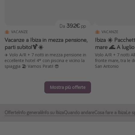
Grecia
Baleari
392€
Da
pp
Egitto
VACANZE
VACANZE
Tunisia
Vacanze a Ibiza in mezza pensione,
Ibiza ☀️ Pacchett
Malta
parti subito!🍹☀️
mare 🌊 A luglio
✈️ Volo A/R + 7 notti in mezza pensione in
Volo A/R + 7 notti All
Canarie
eccellente hotel 4* con piscina e vicino la
fronte mare, tra le d
Capo Verde
spiaggia 🏖️ Vamos Pirati! 😎
San Antonio
Tipo di vacanza
Mostra più offerte
Vacanze last minute
Vacanze all inclusive
Offerte
Info generali
Info su Ibiza
Quando andare
Cosa fare a Ibiza
Le s
Vacanze estate 2026
Vacanze di Pasqua 2026
Last minute capodanno