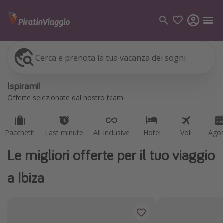
Cerca e prenota la tua vacanza dei sogni
Pacchetti
Last minute
All Inclusive
Hotel
Voli
Ago
Categorie
Ispirami!
Voli
Offerte selezionate dal nostro team
Hotel
Vacanze
Pacchetti
Last minute
All Inclusive
Hotel
Voli
Ago
Crociere
Le migliori offerte per il tuo viaggio
Destinazioni
a Ibiza
Tutte le destinazioni
Italia
Albania