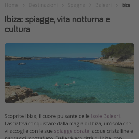
Home
Destinazioni
Spagna
Baleari
ibiza
Vacanze con bambini
Ibiza: spiagge, vita notturna e
Vacanze al mare
cultura
Viaggi per single
Altri argomenti
Travel magazine
Calendario di viaggio
Festività del 2026
Città più visitate
Scoprite Ibiza, il cuore pulsante delle
Isole Baleari.
Lasciatevi conquistare dalla magia di Ibiza, un'isola che
vi accoglie con le sue
spiagge dorate
, acque cristalline e
paesaggi mozzafiato. Dalla vivace città di Ibiza, con i