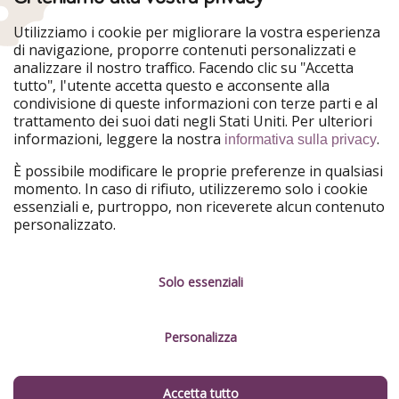
Vacanze a Sharm el-Sheikh
Utilizziamo i cookie per migliorare la vostra esperienza
Mare in Italia
di navigazione, proporre contenuti personalizzati e
analizzare il nostro traffico. Facendo clic su "Accetta
tutto", l'utente accetta questo e acconsente alla
Vacanze a Capo Verde
condivisione di queste informazioni con terze parti e al
trattamento dei suoi dati negli Stati Uniti. Per ulteriori
Vacanze alle Baleari
informazioni, leggere la nostra
.
informativa sulla privacy
È possibile modificare le proprie preferenze in qualsiasi
Vacanze in Croazia
momento. In caso di rifiuto, utilizzeremo solo i cookie
essenziali e, purtroppo, non riceverete alcun contenuto
personalizzato.
Vacanze a Santorini
Solo essenziali
Personalizza
Accetta tutto