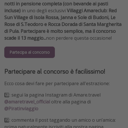
notti in pensione completa (con bevande ai pasti
Vacanze con bambini
incluse)
in uno degli esclusivi
Villaggi Amareclub: Red
Vacanze al mare
Sun Village di Isola Rossa, Janna e Sole di Budoni, Le
Rose di S.Teodoro e Rocca Dorada di Santa Margherita
Viaggi per single
di Pula. Partecipare è molto semplice, ma il concorso
scade il 13 maggio...
non perdere questa occasione!
Altri argomenti
Partecipa al concorso
Travel magazine
Calendario di viaggio
Partecipare al concorso è facilissimo!
Festività del 2026
Città più visitate
Ecco cosa devi fare per partecipare all'estrazione:
1️⃣: segui la pagina Instagram di Amare.travel
@amaretravel_official
oltre alla pagina di
@Piratinviaggio
2️⃣: commenta il post taggando un amico o un’amica:
prima naturalmente iscriviti alla nostra pagina