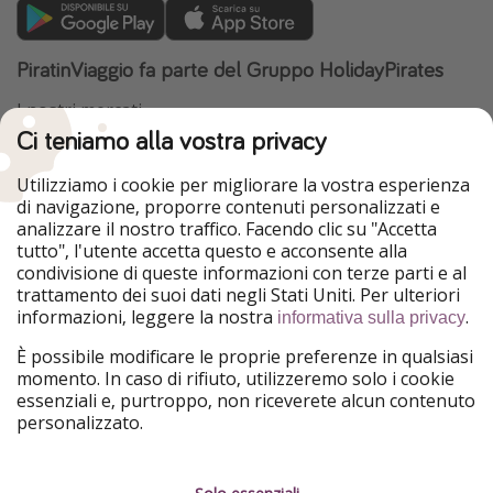
PiratinViaggio fa parte del Gruppo HolidayPirates
I nostri mercati
Ci teniamo alla vostra privacy
HolidayPirates
VakantiePiraten
WakacyjniPiraci
VoyagesPirates
Utilizziamo i cookie per migliorare la vostra esperienza
Ferienpiraten
Urlaubspiraten
di navigazione, proporre contenuti personalizzati e
Urlaubspiraten
ViajerosPiratas
analizzare il nostro traffico. Facendo clic su "Accetta
TravelPirates
tutto", l'utente accetta questo e acconsente alla
condivisione di queste informazioni con terze parti e al
Il nostro gruppo
trattamento dei suoi dati negli Stati Uniti. Per ulteriori
HolidayPirates Group
informazioni, leggere la nostra
.
informativa sulla privacy
Conoscici meglio
Informazioni legali
È possibile modificare le proprie preferenze in qualsiasi
momento. In caso di rifiuto, utilizzeremo solo i cookie
Chi siamo
Termini d' Uso
essenziali e, purtroppo, non riceverete alcun contenuto
personalizzato.
Lavora con noi
Informativa sulla privacy
Stampa
Note legali