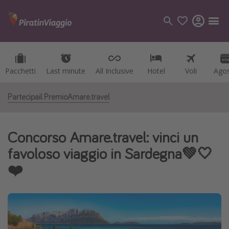
Pacchetti
Pacchetti
Last minute
Last minute
All Inclusive
All Inclusive
Hotel
Hotel
Voli
Voli
Ago
Ago
Categorie
Voli
Partecipa
il Premio
Amare.travel
Hotel
Vacanze
Concorso Amare.travel: vinci un
Crociere
favoloso viaggio in Sardegna💚🤍
❤️
Destinazioni
Tutte le destinazioni
Italia
Albania