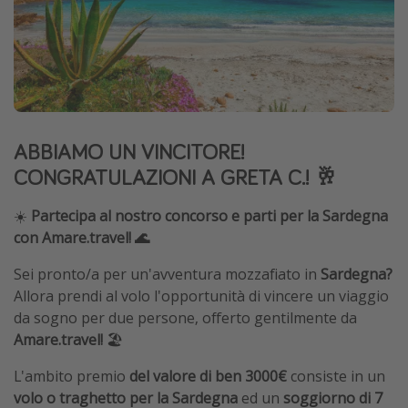
Grecia
Baleari
Egitto
Tunisia
Malta
ABBIAMO UN VINCITORE!
Canarie
CONGRATULAZIONI A GRETA C.! 🥂
Capo Verde
☀️
Partecipa al nostro concorso e parti per la Sardegna
con Amare.travel! 🌊
Tipo di vacanza
Sei pronto/a per un'avventura mozzafiato in
Sardegna?
Vacanze last minute
Allora prendi al volo l'opportunità di vincere un viaggio
Vacanze all inclusive
da sogno per due persone, offerto gentilmente da
Amare.travel!
🏖️
Vacanze estate 2026
Vacanze di Pasqua 2026
L'ambito premio
del valore di ben 3000€
consiste in un
volo o traghetto per la Sardegna
ed un
soggiorno di 7
Last minute capodanno