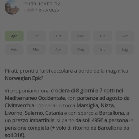
PUBBLICATO DA
Vacanze con bambini
Hook
·
01/07/2026
Vacanze al mare
Viaggi per single
Ago
Set
Ott
Nov
Dic
Gen
Altri argomenti
Feb
Mar
Apr
Mag
Giu
Lug
Travel magazine
Calendario di viaggio
Pirati, pronti a farvi coccolare a bordo della magnifica
Festività del 2026
Norwegian Epic
?
Città più visitate
Vi proponiamo una
crociera di 8 giorni e 7 notti nel
Mediterraneo Occidentale
, con
partenze ad agosto da
Civitavecchia
. L'itinerario tocca
Marsiglia, Nizza,
Livorno, Salerno, Catania
e con sbarco a
Barcellona,
a
un
prezzo imbattibile
: si parte
da soli 495€ a persona
in
pensione completa (+ volo di ritorno da Barcellona da
soli 31€).