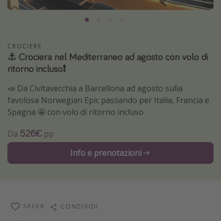
Grecia
Baleari
Egitto
CROCIERE
⚓️ Crociera nel Mediterraneo ad agosto con volo di
Tunisia
ritorno incluso❗️
Malta
📣 Da Civitavecchia a Barcellona ad agosto sulla
Canarie
favolosa Norwegian Epic passando per Italia, Francia e
Capo Verde
Spagna 🤩 con volo di ritorno incluso
526€
Da
pp
Tipo di vacanza
Info e prenotazioni
Vacanze last minute
Vacanze all inclusive
Vacanze estate 2026
Vacanze di Pasqua 2026
SALVA
CONDIVIDI
Last minute capodanno