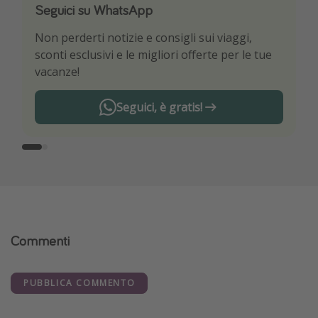
Seguici su WhatsApp
Scarica la nostra App
Non perderti notizie e consigli sui viaggi,
Sii il primo a conoscere le migliori offerte di
sconti esclusivi e le migliori offerte per le tue
viaggio
vacanze!
Seguici, è gratis!
Commenti
PUBBLICA COMMENTO