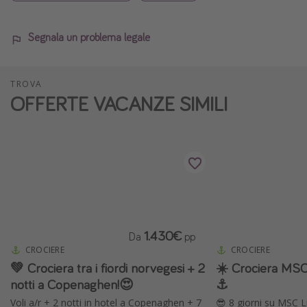
Segnala un problema legale
TROVA
OFFERTE VACANZE SIMILI
1.430€
Da
pp
CROCIERE
CROCIERE
💚 Crociera tra i fiordi norvegesi + 2
☀️ Crociera MSC 
notti a Copenaghen!😍
⚓️
Voli a/r + 2 notti in hotel a Copenaghen + 7
😎 8 giorni su MSC Li