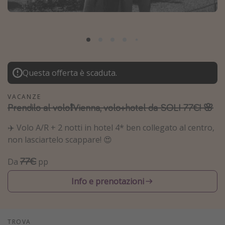
Grecia
Baleari
Egitto
Tunisia
Questa offerta è scaduta.
Malta
Canarie
VACANZE
Prendilo al volo❗️Vienna, volo+hotel da SOLI 77€! 🌸
Capo Verde
✈️ Volo A/R + 2 notti in hotel 4* ben collegato al centro,
Tipo di vacanza
non lasciartelo scappare! 😍
Vacanze last minute
77€
Da
pp
Vacanze all inclusive
Info e prenotazioni
Vacanze estate 2026
Vacanze di Pasqua 2026
Last minute capodanno
TROVA