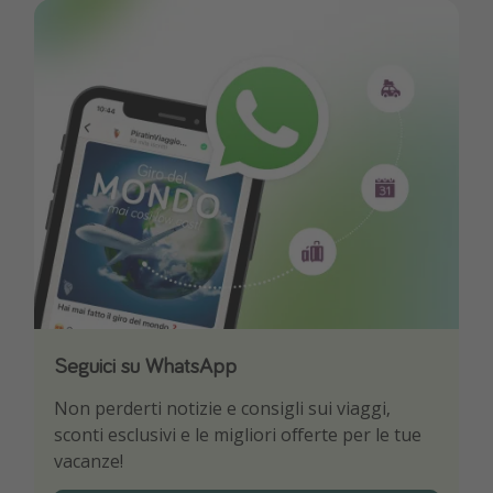
Seguici su WhatsApp
Scarica la nostra App
Non perderti notizie e consigli sui viaggi,
Sii il primo a conoscere le migliori offerte di
sconti esclusivi e le migliori offerte per le tue
viaggio
vacanze!