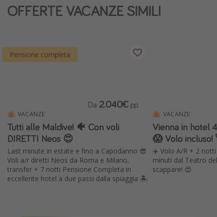
OFFERTE VACANZE SIMILI
Vacanze con bambini
Vacanze al mare
Viaggi per single
Pensione completa
Altri argomenti
Travel magazine
2.040€
Da
pp
Calendario di viaggio
VACANZE
VACANZE
Festività del 2026
Tutti alle Maldive! 🐠 Con voli
Vienna in hotel 
Città più visitate
DIRETTI Neos 😍
😱 Volo incluso!
Last minute in estate e fino a Capodanno 😎
✈️ Volo A/R + 2 notti
Voli a/r diretti Neos da Roma e Milano,
minuti dal Teatro del
transfer + 7 notti Pensione Completa in
scappare! 😍
eccellente hotel a due passi dalla spiaggia 🏝️