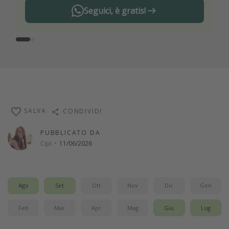
Seguici, è gratis!
SALVA
CONDIVIDI
PUBBLICATO DA
Cipi
·
11/06/2026
Ago
Set
Ott
Nov
Dic
Gen
Feb
Mar
Apr
Mag
Giu
Lug