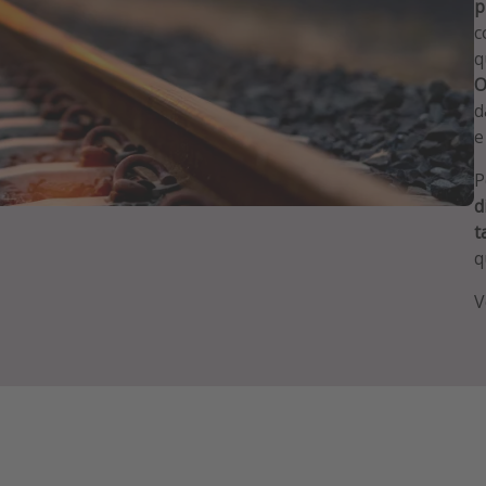
p
c
q
O
d
e
P
d
t
q
V