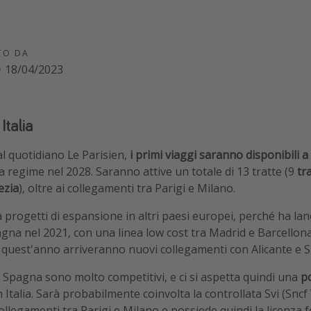
TO DA
·
18/04/2023
Italia
l quotidiano Le Parisien,
i primi viaggi saranno disponibili a
 a regime nel 2028. Saranno attive un totale di 13 tratte (9
tr
ezia
), oltre ai collegamenti tra Parigi e Milano.
progetti di espansione in altri paesi europei, perché ha lanc
agna nel 2021, con una linea low cost tra Madrid e Barcellon
 quest'anno arriveranno nuovi collegamenti con Alicante e Si
in Spagna sono molto competitivi, e ci si aspetta quindi una
po
 Italia. Sarà probabilmente coinvolta la controllata Svi (Sncf 
collegamenti tra Parigi e Milano e possiede quindi la licenza f