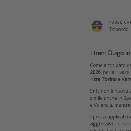
PUBBLICA
Tribordo
I treni Ouigo in 
Come anticipato da
2026
, per arrivare
4
tra Torino e Ven
Snfc non è nuova a 
simile anche in Sp
e Valencia, mentre
I prezzi applicati 
aggressivi
anche in
che già gestisce i 