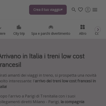
Crea il tuo viaggio
Crea il tuo viaggio
iere
iere
City trip
City trip
Spa e parchi divertimento
Spa e parchi divertimento
Altro
Altro
Codici
Codici
rrivano in Italia i treni low cost
francesi!
irati amanti dei viaggi in treno, si prospetta una novità
olto interessante: l'
arrivo dei treni low cost francesi in
talia
!
opo l'arrivo a Parigi di Trenitalia con i suoi
ollegamenti diretti Milano - Parigi,
la compagnia