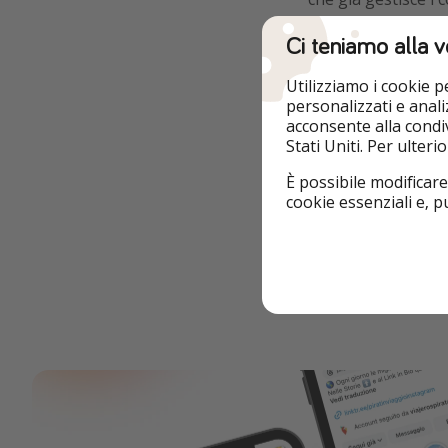
necessaria per ope
Ci teniamo alla v
L'idea è
ispirarsi a
Utilizziamo i cookie 
biglietti essenzial
personalizzati e analiz
acconsente alla condiv
Che ne pensate, Pi
Stati Uniti. Per ulter
È possibile modificare
cookie essenziali e, 
Segnala un probl