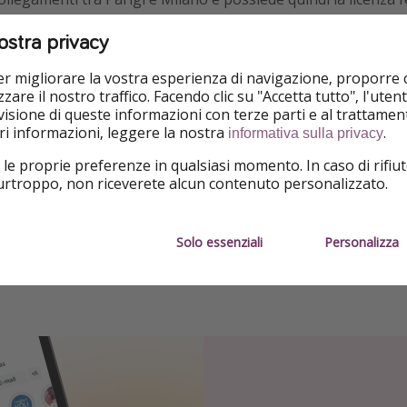
rare nel nostro paese.
ostra privacy
l modello aereo low cost
, con alta frequenza e treni pieni, co
per migliorare la vostra esperienza di navigazione, proporre
mente digitale, con solo pochi punti vendita fisici in posizioni
zare il nostro traffico. Facendo clic su "Accetta tutto", l'ute
isione di queste informazioni con terze parti e al trattament
rati?
iori informazioni, leggere la nostra
.
informativa sulla privacy
 le proprie preferenze in qualsiasi momento. In caso di rifiut
purtroppo, non riceverete alcun contenuto personalizzato.
ema legale
Solo essenziali
Personalizza