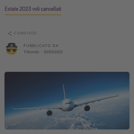
Vacanze con bambini
Estate 2023 voli cancellati
Vacanze al mare
Viaggi per single
CONDIVIDI
Altri argomenti
PUBBLICATO DA
Tribordo
·
03/03/2023
Travel magazine
Calendario di viaggio
Festività del 2026
Città più visitate