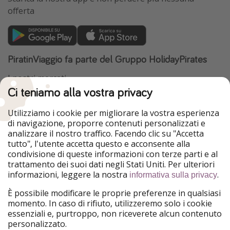
offerta
PiratinViaggio fa parte del Gruppo HolidayPirates
I nostri mercati
Ci teniamo alla vostra privacy
HolidayPirates
VakantiePiraten
WakacyjniPiraci
VoyagesPirates
Utilizziamo i cookie per migliorare la vostra esperienza
Ferienpiraten
Urlaubspiraten
di navigazione, proporre contenuti personalizzati e
Urlaubspiraten
ViajerosPiratas
analizzare il nostro traffico. Facendo clic su "Accetta
TravelPirates
tutto", l'utente accetta questo e acconsente alla
condivisione di queste informazioni con terze parti e al
Il nostro gruppo
trattamento dei suoi dati negli Stati Uniti. Per ulteriori
HolidayPirates Group
informazioni, leggere la nostra
.
informativa sulla privacy
Conoscici meglio
Informazioni legali
È possibile modificare le proprie preferenze in qualsiasi
momento. In caso di rifiuto, utilizzeremo solo i cookie
Chi siamo
Termini d' Uso
essenziali e, purtroppo, non riceverete alcun contenuto
personalizzato.
Lavora con noi
Informativa sulla privacy