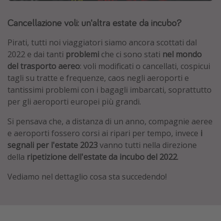
Grecia
Cancellazione voli: un'altra estate da incubo?
Baleari
Pirati, tutti noi viaggiatori siamo ancora scottati dal
Egitto
2022 e dai tanti
problemi
che ci sono stati
nel mondo
Tunisia
del trasporto aereo
: voli modificati o cancellati, cospicui
Malta
tagli su tratte e frequenze, caos negli aeroporti e
tantissimi problemi con i bagagli imbarcati, soprattutto
Canarie
per gli aeroporti europei più grandi.
Capo Verde
Si pensava che, a distanza di un anno, compagnie aeree
e aeroporti fossero corsi ai ripari per tempo, invece
i
Tipo di vacanza
segnali per l'estate 2023
vanno tutti nella direzione
Vacanze last minute
della
ripetizione dell'estate da incubo del 2022
.
Vacanze all inclusive
Vediamo nel dettaglio cosa sta succedendo!
Vacanze estate 2026
Vacanze di Pasqua 2026
Last minute capodanno