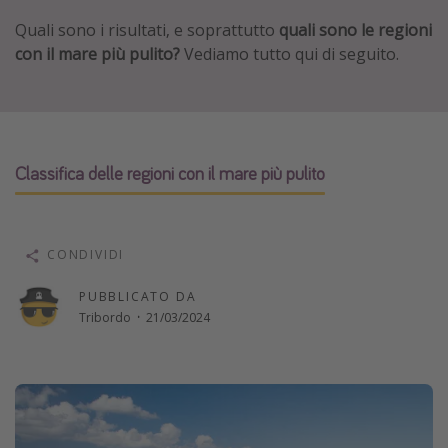
Vacanze con bambini
Quali sono i risultati, e soprattutto
quali sono le regioni
con il mare più pulito?
Vediamo tutto qui di seguito.
Vacanze al mare
Viaggi per single
Altri argomenti
Classifica delle regioni con il mare più pulito
Travel magazine
Calendario di viaggio
Festività del 2026
CONDIVIDI
Città più visitate
PUBBLICATO DA
Tribordo
·
21/03/2024