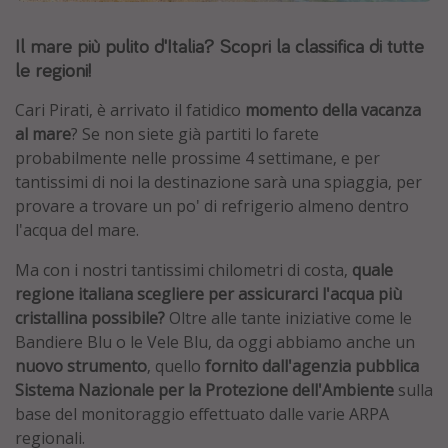
Grecia
Il mare più pulito d'Italia? Scopri la classifica di tutte
Baleari
le regioni!
Egitto
Cari Pirati, è arrivato il fatidico
momento della vacanza
Tunisia
al mare
? Se non siete già partiti lo farete
Malta
probabilmente nelle prossime 4 settimane, e per
tantissimi di noi la destinazione sarà una spiaggia, per
Canarie
provare a trovare un po' di refrigerio almeno dentro
Capo Verde
l'acqua del mare.
Ma con i nostri tantissimi chilometri di costa,
quale
Tipo di vacanza
regione italiana scegliere per assicurarci l'acqua più
Vacanze last minute
cristallina possibile?
Oltre alle tante iniziative come le
Bandiere Blu o le Vele Blu, da oggi abbiamo anche un
Vacanze all inclusive
nuovo strumento
, quello
fornito dall'agenzia pubblica
Vacanze estate 2026
Sistema Nazionale per la Protezione dell'Ambiente
sulla
Vacanze di Pasqua 2026
base del monitoraggio effettuato dalle varie ARPA
regionali.
Last minute capodanno