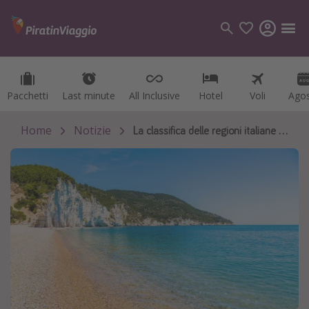
Pacchetti
Pacchetti
Last minute
Last minute
All Inclusive
All Inclusive
Hotel
Hotel
Voli
Voli
Ago
Ago
Categorie
Voli
Home
Notizie
La classifica delle regioni italiane con il mare più pulito
Hotel
Vacanze
Crociere
Destinazioni
Tutte le destinazioni
Italia
Albania