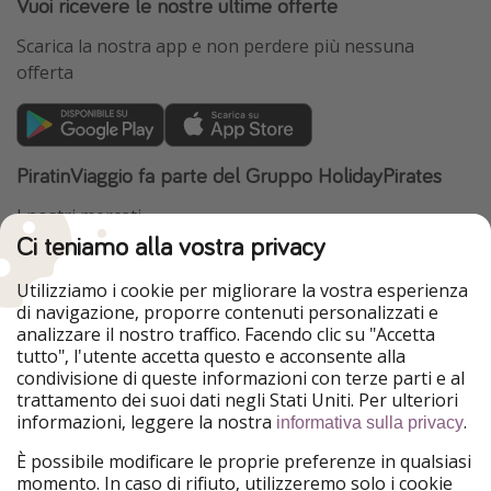
Vuoi ricevere le nostre ultime offerte
Scarica la nostra app e non perdere più nessuna
offerta
PiratinViaggio fa parte del Gruppo HolidayPirates
I nostri mercati
Ci teniamo alla vostra privacy
HolidayPirates
VakantiePiraten
WakacyjniPiraci
VoyagesPirates
Utilizziamo i cookie per migliorare la vostra esperienza
Ferienpiraten
Urlaubspiraten
di navigazione, proporre contenuti personalizzati e
Urlaubspiraten
ViajerosPiratas
analizzare il nostro traffico. Facendo clic su "Accetta
TravelPirates
tutto", l'utente accetta questo e acconsente alla
condivisione di queste informazioni con terze parti e al
Il nostro gruppo
trattamento dei suoi dati negli Stati Uniti. Per ulteriori
HolidayPirates Group
informazioni, leggere la nostra
.
informativa sulla privacy
Conoscici meglio
Informazioni legali
È possibile modificare le proprie preferenze in qualsiasi
momento. In caso di rifiuto, utilizzeremo solo i cookie