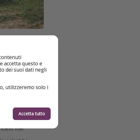
 contenuti
re uno shooting
nte accetta questo e
 lingua, puoi
o dei suoi dati negli
i locali o oggetti
e a scoprire che
o, utilizzeremo solo i
Accetta tutto
ancano mai.