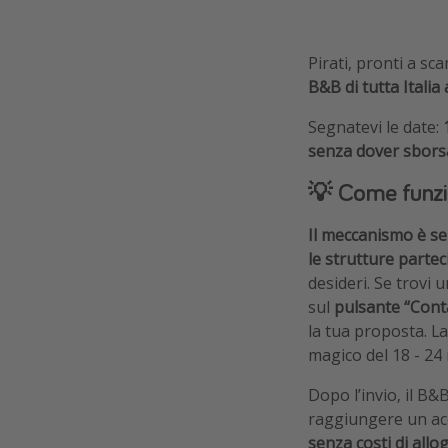
Pirati, pronti a s
B&B di tutta Italia
Segnatevi le date:
senza dover sborsar
💡 Come funz
Il meccanismo è sem
le strutture partec
desideri. Se trovi 
sul
pulsante “Cont
la tua proposta. L
magico del 18 - 2
Dopo l’invio, il B&
raggiungere un ac
senza costi di allo