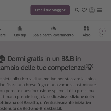
Crea il tuo viaggio
Crea il tuo viaggio
iere
iere
City trip
City trip
Spa e parchi divertimento
Spa e parchi divertimento
Altro
Altro
Codici
Codici
🏠 Dormi gratis in un B&B in
cambio delle tue competenze!💡
e siete alla ricerca di un motivo per staccare la spina,
ianificare una breve fuga o una vacanza last-minute,
on perdete quest'occasione splendida! La prossima
ettimana prende luogo la
sedicesima edizione della
ettimana del Baratto, un'entusiasmante iniziativa
ostenuta da Bed-and-Breakfast.it.