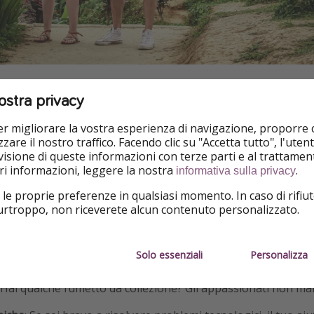
ostra privacy
ffrire in cambio?
per migliorare la vostra esperienza di navigazione, proporre
infinite!
Se sei appassionato di fotografia, potresti propor
zare il nostro traffico. Facendo clic su "Accetta tutto", l'ute
ambio del soggiorno. Se parli fluentemente inglese o un’altra
isione di queste informazioni con terze parti e al trattament
iori informazioni, leggere la nostra
.
ate. Altri B&B sono interessati a beni materiali, come libri, vin
informativa sulla privacy
,
questa esperienza invita ad attingere alla propria fantasia 
 le proprie preferenze in qualsiasi momento. In caso di rifiut
etto può trasformarsi in una moneta di scambio.
purtroppo, non riceverete alcun contenuto personalizzato.
rre? Ecco alcune idee originali:
Solo essenziali
Personalizza
o pasticceria
: Insegna i segreti della tua specialità!
: Hai qualche fumetto da collezione? Gli appassionati non m