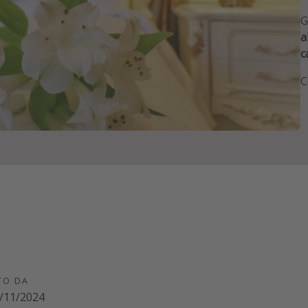
G
a
c
C
TO DA
/11/2024