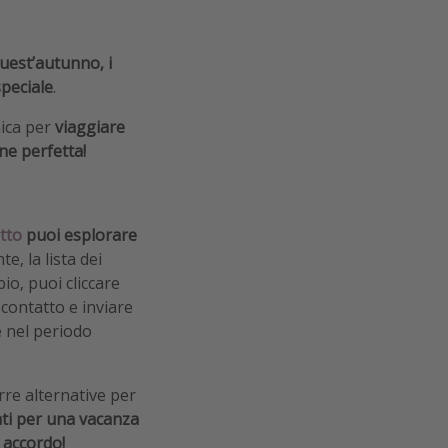
uest’autunno, i
speciale
.
nica per
viaggiare
ne perfetta!
tto
puoi esplorare
e, la lista dei
bio,
puoi cliccare
contatto e inviare
e nel periodo
orre alternative per
ati per una vacanza
 accordo!