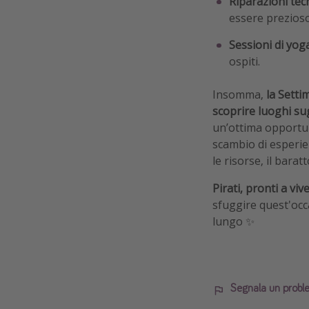
Riparazioni tec
essere prezioso
Sessioni di yoga
ospiti.
Insomma,
la Setti
scoprire luoghi sug
un’ottima opportun
scambio di esperien
le risorse, il bara
Pirati, pronti a v
sfuggire quest'occ
lungo ✨
Segnala un probl