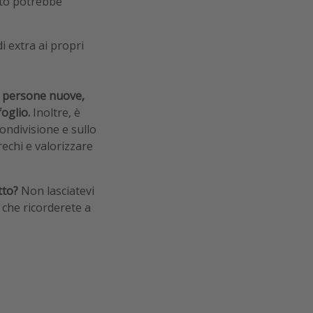
iuto potrebbe
i extra ai propri
 persone nuove,
oglio.
Inoltre, è
ondivisione e sullo
rechi e valorizzare
tto?
Non lasciatevi
 che ricorderete a