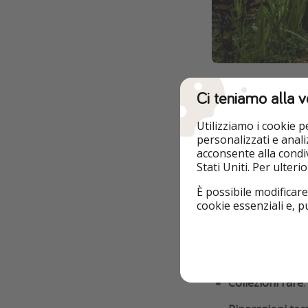
Ci teniamo alla v
💡 Cosa puoi o
Utilizziamo i cookie 
Le possibilità sono 
personalizzati e analiz
professionale in c
acconsente alla condiv
Stati Uniti. Per ulter
offrire lezioni priv
vintage. Insomma
È possibile modificare
ogni abilità o ogg
cookie essenziali e, 
Non sai cosa propo
Corsi di cucina 
Collezioni rare