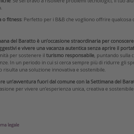
niche
: Se sei bravo a risolvere problemi tecnologici, il tuo a
.
 o fitness
: Perfetto per i B&B che vogliono offrire qualcosa d
mana del Baratto è un’occasione straordinaria per
conoscere
gestivi e vivere una vacanza autentica senza aprire il portaf
ità per sostenere il
turismo responsabile
, puntando sulla c
ze. In un periodo in cui si cerca sempre più di ridurre gli sp
tto risulta una soluzione innovativa e sostenibile.
ivere un’avventura fuori dal comune con la Settimana del Bara
asione per vivere un’esperienza unica, creativa e sostenibile
ema legale