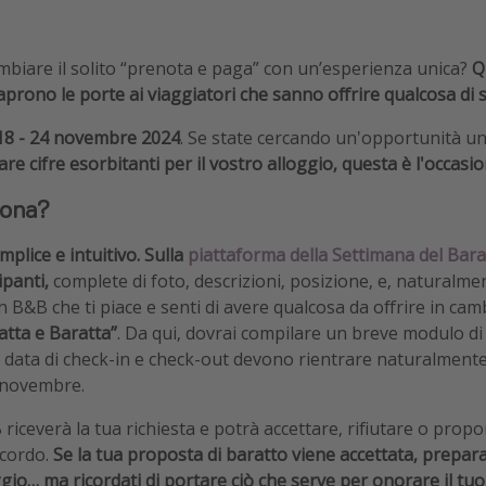
cambiare il solito “prenota e paga” con un’esperienza unica?
Q
 aprono le porte ai viaggiatori che sanno offrire qualcosa di 
18 - 24 novembre 2024
. Se state cercando un'opportunità u
e cifre esorbitanti per il vostro alloggio, questa è l'occasio
iona?
plice e intuitivo.
Sulla
piattaforma della Settimana del Bara
ipanti,
complete di foto, descrizioni, posizione, e, naturalment
un B&B che ti piace e senti di avere qualcosa da offrire in cam
atta e Baratta”
. Da qui, dovrai compilare un breve modulo di 
a data di check-in e check-out devono rientrare naturalment
4 novembre.
B riceverà la tua richiesta e potrà accettare, rifiutare o prop
cordo.
Se la tua proposta di baratto viene accettata, prepar
ggio… ma ricordati di portare ciò che serve per onorare il tuo