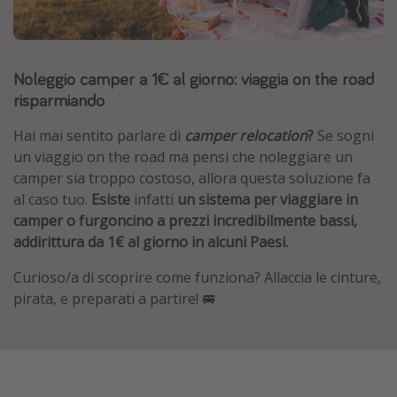
Grecia
Baleari
Noleggio camper a 1€ al giorno: viaggia on the road
Egitto
risparmiando
Tunisia
Malta
Hai mai sentito parlare di
camper relocation
?
Se sogni
un viaggio on the road ma pensi che noleggiare un
Canarie
camper sia troppo costoso, allora questa soluzione fa
Capo Verde
al caso tuo.
Esiste
infatti
un sistema per viaggiare in
camper o furgoncino a prezzi incredibilmente bassi,
addirittura da 1€ al giorno in alcuni Paesi.
Tipo di vacanza
Curioso/a di scoprire come funziona? Allaccia le cinture,
Vacanze last minute
pirata, e preparati a partire! 🚐
Vacanze all inclusive
Vacanze estate 2026
Vacanze di Pasqua 2026
Last minute capodanno