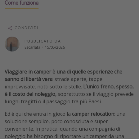
Come funziona
Vacanze con bambini
Vacanze al mare
Viaggi per single
CONDIVIDI
PUBBLICATO DA
Altri argomenti
Escarlata
·
15/05/2026
Travel magazine
Calendario di viaggio
Viaggiare in camper è una di quelle esperienze che
Festività del 2026
sanno di libertà vera
: strade aperte, tappe
improvvisate, notti sotto le stelle.
L’unico freno, spesso,
Città più visitate
è il costo del noleggio,
soprattutto se il viaggio prevede
lunghi tragitti o il passaggio tra più Paesi.
Ed è qui che entra in gioco la
camper relocation:
una
soluzione semplice, poco conosciuta e super
conveniente. In pratica, quando una compagnia di
noleggio ha bisogno di riportare un camper da una