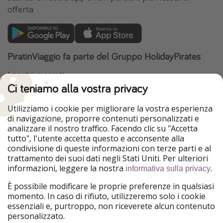
offerta
PiratinViaggio fa parte del Gruppo HolidayPirates
I nostri mercati
Ci teniamo alla vostra privacy
HolidayPirates
VakantiePiraten
WakacyjniPiraci
VoyagesPirates
Utilizziamo i cookie per migliorare la vostra esperienza
Ferienpiraten
Urlaubspiraten
di navigazione, proporre contenuti personalizzati e
Urlaubspiraten
ViajerosPiratas
analizzare il nostro traffico. Facendo clic su "Accetta
TravelPirates
tutto", l'utente accetta questo e acconsente alla
condivisione di queste informazioni con terze parti e al
Il nostro gruppo
trattamento dei suoi dati negli Stati Uniti. Per ulteriori
HolidayPirates Group
informazioni, leggere la nostra
.
informativa sulla privacy
Conoscici meglio
Informazioni legali
È possibile modificare le proprie preferenze in qualsiasi
momento. In caso di rifiuto, utilizzeremo solo i cookie
Chi siamo
Termini d' Uso
essenziali e, purtroppo, non riceverete alcun contenuto
personalizzato.
Lavora con noi
Informativa sulla privacy