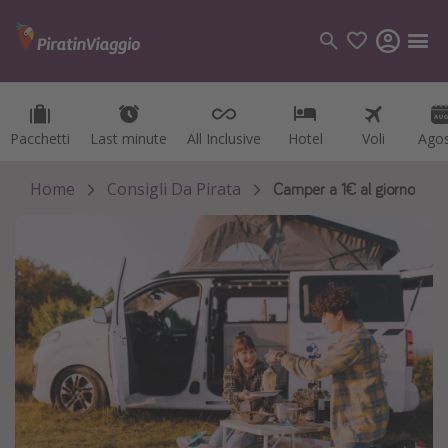
Pacchetti
Pacchetti
Last minute
Last minute
All Inclusive
All Inclusive
Hotel
Hotel
Voli
Voli
Ago
Ago
Categorie
Voli
Home
Consigli Da Pirata
Camper a 1€ al giorno
Hotel
Vacanze
Crociere
Destinazioni
Tutte le destinazioni
Italia
Albania