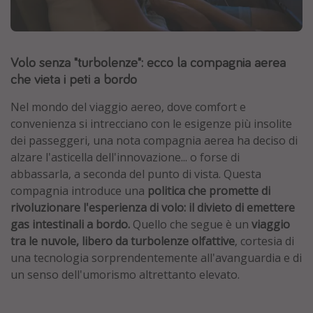
Grecia
Baleari
Volo senza "turbolenze": ecco la compagnia aerea
Egitto
che vieta i peti a bordo
Tunisia
Malta
Nel mondo del viaggio aereo, dove comfort e
convenienza si intrecciano con le esigenze più insolite
Canarie
dei passeggeri, una nota compagnia aerea ha deciso di
Capo Verde
alzare l'asticella dell'innovazione... o forse di
abbassarla, a seconda del punto di vista. Questa
compagnia introduce una
politica che promette di
Tipo di vacanza
rivoluzionare l'esperienza di volo: il divieto di emettere
Vacanze last minute
gas intestinali a bordo.
Quello che segue è un
viaggio
tra le nuvole, libero da turbolenze olfattive
, cortesia di
Vacanze all inclusive
una tecnologia sorprendentemente all'avanguardia e di
Vacanze estate 2026
un senso dell'umorismo altrettanto elevato.
Vacanze di Pasqua 2026
Last minute capodanno