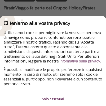
PiratinViaggio fa parte del Gruppo HolidayPirates
I nostri mercati
Ci teniamo alla vostra privacy
HolidayPirates
VakantiePiraten
WakacyjniPiraci
VoyagesPirates
Utilizziamo i cookie per migliorare la vostra esperienza
Ferienpiraten
Urlaubspiraten
di navigazione, proporre contenuti personalizzati e
Urlaubspiraten
ViajerosPiratas
analizzare il nostro traffico. Facendo clic su "Accetta
TravelPirates
tutto", l'utente accetta questo e acconsente alla
condivisione di queste informazioni con terze parti e al
Il nostro gruppo
trattamento dei suoi dati negli Stati Uniti. Per ulteriori
HolidayPirates Group
informazioni, leggere la nostra
.
informativa sulla privacy
Conoscici meglio
Informazioni legali
È possibile modificare le proprie preferenze in qualsiasi
momento. In caso di rifiuto, utilizzeremo solo i cookie
Chi siamo
Termini d' Uso
essenziali e, purtroppo, non riceverete alcun contenuto
personalizzato.
Lavora con noi
Informativa sulla privacy
Stampa
Note legali
Solo essenziali
Partner
Gestione dei servizi