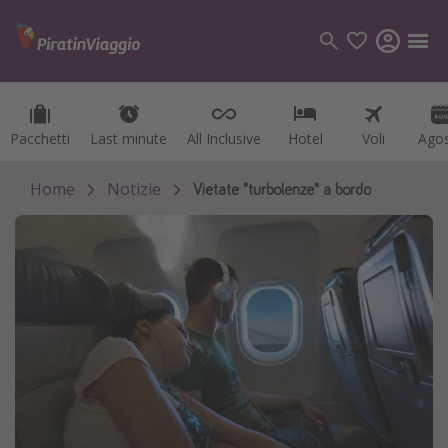
Pacchetti
Pacchetti
Last minute
Last minute
All Inclusive
All Inclusive
Hotel
Hotel
Voli
Voli
Ago
Ago
Categorie
Voli
Home
Notizie
Vietate "turbolenze" a bordo
Hotel
Vacanze
Crociere
Destinazioni
Tutte le destinazioni
Italia
Albania