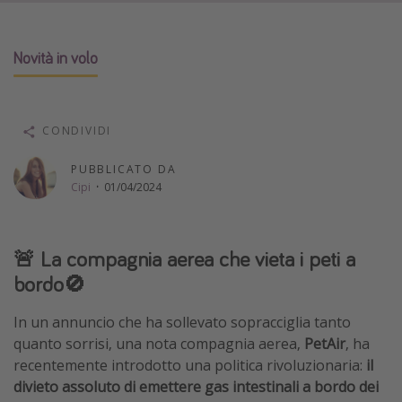
Vacanze con bambini
Vacanze al mare
Novità in volo
Viaggi per single
CONDIVIDI
Altri argomenti
Travel magazine
PUBBLICATO DA
Cipi
·
01/04/2024
Calendario di viaggio
Festività del 2026
Città più visitate
🚨 La compagnia aerea che vieta i peti a
bordo🚫
In un annuncio che ha sollevato sopracciglia tanto
quanto sorrisi, una nota compagnia aerea,
PetAir
, ha
recentemente introdotto una politica rivoluzionaria:
il
divieto assoluto di emettere gas intestinali a bordo dei