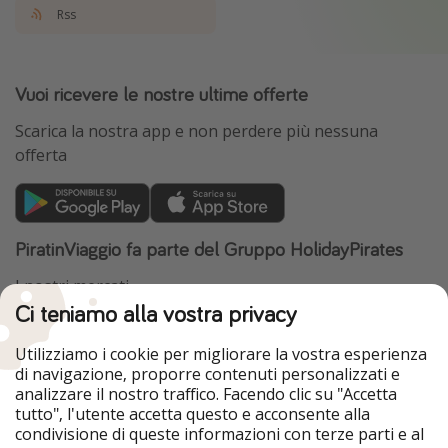
Rss
Vuoi ricevere le nostre ultime offerte
Scarica la nostra app e non perdere più nessuna
offerta
PiratinViaggio fa parte del Gruppo HolidayPirates
I nostri mercati
Ci teniamo alla vostra privacy
HolidayPirates
VakantiePiraten
WakacyjniPiraci
VoyagesPirates
Utilizziamo i cookie per migliorare la vostra esperienza
Ferienpiraten
Urlaubspiraten
di navigazione, proporre contenuti personalizzati e
Urlaubspiraten
ViajerosPiratas
analizzare il nostro traffico. Facendo clic su "Accetta
TravelPirates
tutto", l'utente accetta questo e acconsente alla
condivisione di queste informazioni con terze parti e al
Il nostro gruppo