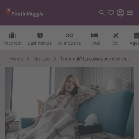
Pacchetti
Pacchetti
Last minute
Last minute
All Inclusive
All Inclusive
Hotel
Hotel
Voli
Voli
Ago
Ago
Categorie
Voli
Home
Notizie
Ti ammali? La cassazione dice che il viaggio va rimborsato
Hotel
Vacanze
Crociere
Destinazioni
Tutte le destinazioni
Italia
Albania