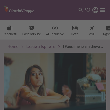
Pacchetti
Pacchetti
Last minute
Last minute
All Inclusive
All Inclusive
Hotel
Hotel
Voli
Voli
Ago
Ago
Categorie
Voli
Home
Lasciati Ispirare
I Paesi meno amichevoli al mondo
Hotel
Vacanze
Crociere
Destinazioni
Tutte le destinazioni
Italia
Albania