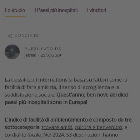
Vacanze con bambini
Lo studio
I Paesi più inospitali
I vincitori
Vacanze al mare
Viaggi per single
CONDIVIDI
Altri argomenti
PUBBLICATO DA
Jasmin
·
25/07/2024
Travel magazine
Calendario di viaggio
Festività del 2026
La classifica di Internations si basa su fattori come la
facilità di fare amicizia, il senso di accoglienza e la
Città più visitate
soddisfazione sociale.
Quest'anno, ben nove dei dieci
paesi più inospitali sono in Europa!
L'indice di facilità di ambientamento è composto da tre
sottocategorie
:
trovare amici
,
cultura e benvenuto
, e
cordialità locale
. Nel 2024, 53 destinazioni hanno