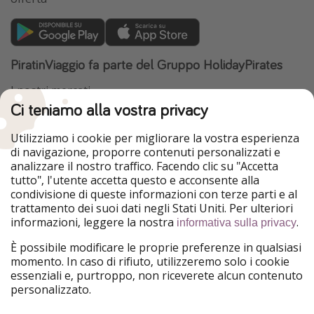
PiratinViaggio fa parte del Gruppo HolidayPirates
I nostri mercati
Ci teniamo alla vostra privacy
HolidayPirates
VakantiePiraten
WakacyjniPiraci
VoyagesPirates
Utilizziamo i cookie per migliorare la vostra esperienza
Ferienpiraten
Urlaubspiraten
di navigazione, proporre contenuti personalizzati e
Urlaubspiraten
ViajerosPiratas
analizzare il nostro traffico. Facendo clic su "Accetta
TravelPirates
tutto", l'utente accetta questo e acconsente alla
condivisione di queste informazioni con terze parti e al
Il nostro gruppo
trattamento dei suoi dati negli Stati Uniti. Per ulteriori
HolidayPirates Group
informazioni, leggere la nostra
.
informativa sulla privacy
Conoscici meglio
Informazioni legali
È possibile modificare le proprie preferenze in qualsiasi
momento. In caso di rifiuto, utilizzeremo solo i cookie
Chi siamo
Termini d' Uso
essenziali e, purtroppo, non riceverete alcun contenuto
personalizzato.
Lavora con noi
Informativa sulla privacy