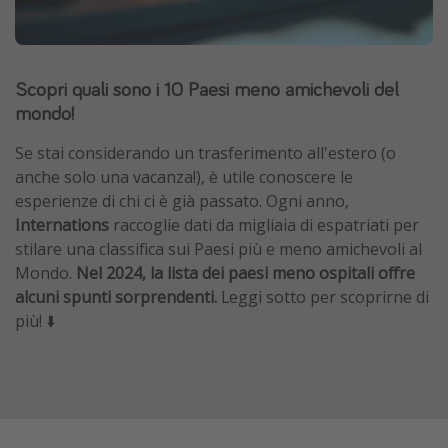
Grecia
Baleari
Scopri quali sono i 10 Paesi meno amichevoli del
Egitto
mondo!
Tunisia
Malta
Se stai considerando un trasferimento all'estero (o
anche solo una vacanza!), è utile conoscere le
Canarie
esperienze di chi ci è già passato. Ogni anno,
Capo Verde
Internations
raccoglie dati da migliaia di espatriati per
stilare una classifica sui Paesi più e meno amichevoli al
Mondo.
Nel 2024, la lista dei paesi meno ospitali offre
Tipo di vacanza
alcuni spunti sorprendenti.
Leggi sotto per scoprirne di
Vacanze last minute
più! ⬇️
Vacanze all inclusive
Vacanze estate 2026
Vacanze di Pasqua 2026
Last minute capodanno