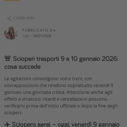
Vacanze con bambini
Vacanze al mare
CONDIVIDI
Viaggi per single
PUBBLICATO DA
Cipi
·
09/01/2026
Altri argomenti
Travel magazine
🚨 Scioperi trasporti 9 e 10 gennaio 2026:
Calendario di viaggio
cosa succede
Festività del 2026
Le agitazioni coinvolgono voli e treni, con
Città più visitate
sovrapposizioni che rendono soprattutto venerdì 9
gennaio una giornata critica. Attenzione anche agli
effetti a strascico: ritardi e cancellazioni possono
verificarsi prima dell’inizio ufficiale e dopo la fine degli
scioperi.
✈️ Sciopero aerei – oggi, venerdì 9 gennaio