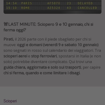
Grecia
Baleari
Egitto
🚨LAST MINUTE: Sciopero 9 e 10 gennaio, chi si
Tunisia
ferma oggi?
Malta
Pirati,
il 2026 parte con il piede sbagliato per chi si
Canarie
muove:
oggi e domani (venerdì 9 e sabato 10 gennaio)
sono segnati in rosso sul calendario dei viaggiatori. Tra
Capo Verde
scioperi aerei
e
stop ferroviari
, spostarsi in Italia (e non
solo) potrebbe diventare complicato. Qui trovi una
Tipo di vacanza
guida chiara, aggiornata e solo sui trasporti
, per capire
chi si ferma, quando e come limitare i disagi
.
Vacanze last minute
Vacanze all inclusive
Vacanze estate 2026
Vacanze di Pasqua 2026
Scioperi
Last minute capodanno