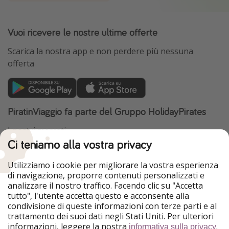
Vuoi ricevere le nostre ultime offerte
Scarica la nostra app e non perdere più nessuna
offerta
PiratinViaggio fa parte del Gruppo HolidayPirates
I nostri mercati
Ci teniamo alla vostra privacy
HolidayPirates
VakantiePiraten
WakacyjniPiraci
VoyagesPirates
Utilizziamo i cookie per migliorare la vostra esperienza
Ferienpiraten
Urlaubspiraten
di navigazione, proporre contenuti personalizzati e
Urlaubspiraten
ViajerosPiratas
analizzare il nostro traffico. Facendo clic su "Accetta
TravelPirates
tutto", l'utente accetta questo e acconsente alla
condivisione di queste informazioni con terze parti e al
Il nostro gruppo
trattamento dei suoi dati negli Stati Uniti. Per ulteriori
HolidayPirates Group
informazioni, leggere la nostra
.
informativa sulla privacy