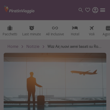
Pacchetti
Pacchetti
Last minute
Last minute
All Inclusive
All Inclusive
Hotel
Hotel
Voli
Voli
Ago
Ago
Categorie
Voli
Home
Notizie
Wizz Air, nuovi aerei basati su Roma e Milano e 12 nuove tratte
Hotel
Vacanze
Crociere
Destinazioni
Tutte le destinazioni
Italia
Albania