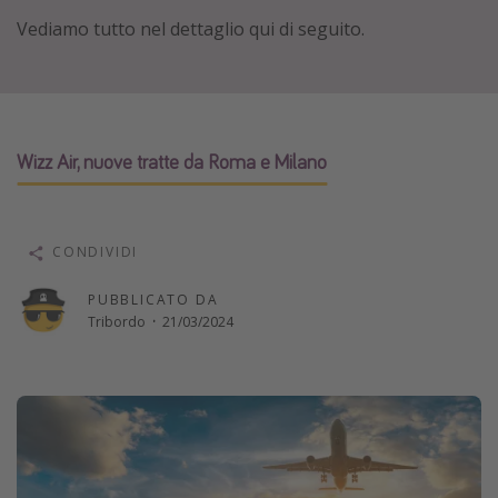
Vacanze con bambini
Vediamo tutto nel dettaglio qui di seguito.
Vacanze al mare
Viaggi per single
Wizz Air, nuove tratte da Roma e Milano
Altri argomenti
Travel magazine
Calendario di viaggio
CONDIVIDI
Festività del 2026
PUBBLICATO DA
Città più visitate
Tribordo
·
21/03/2024