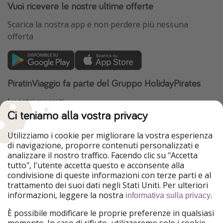
Vuoi ricevere le nostre ultime offerte
Scarica la nostra app e non perdere più nessuna
offerta
PiratinViaggio fa parte del Gruppo HolidayPirates
I nostri mercati
Ci teniamo alla vostra privacy
HolidayPirates
VakantiePiraten
WakacyjniPiraci
VoyagesPirates
Utilizziamo i cookie per migliorare la vostra esperienza
Ferienpiraten
Urlaubspiraten
di navigazione, proporre contenuti personalizzati e
Urlaubspiraten
ViajerosPiratas
analizzare il nostro traffico. Facendo clic su "Accetta
TravelPirates
tutto", l'utente accetta questo e acconsente alla
condivisione di queste informazioni con terze parti e al
Il nostro gruppo
trattamento dei suoi dati negli Stati Uniti. Per ulteriori
HolidayPirates Group
informazioni, leggere la nostra
.
informativa sulla privacy
Conoscici meglio
Informazioni legali
È possibile modificare le proprie preferenze in qualsiasi
momento. In caso di rifiuto, utilizzeremo solo i cookie