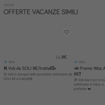
TROVA
OFFERTE VACANZE SIMILI
8€
Da
VOLI
VOLI
❌ Voli da SOLI 8€/tratta❗️🥳
📣 Promo Wizz Ai
8€❗️
🚀 Voli in Europa nelle prossime settimane da
SOLI 8€ a tratta!!😋
👒 Voli low cost in 
settimane e mesi, ci
preferite ❤️