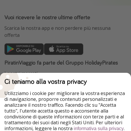
Vuoi ricevere le nostre ultime offerte
Scarica la nostra app e non perdere più nessuna
offerta
PiratinViaggio fa parte del Gruppo HolidayPirates
I nostri mercati
Ci teniamo alla vostra privacy
HolidayPirates
VakantiePiraten
WakacyjniPiraci
VoyagesPirates
Utilizziamo i cookie per migliorare la vostra esperienza
Ferienpiraten
Urlaubspiraten
di navigazione, proporre contenuti personalizzati e
Urlaubspiraten
ViajerosPiratas
analizzare il nostro traffico. Facendo clic su "Accetta
TravelPirates
tutto", l'utente accetta questo e acconsente alla
condivisione di queste informazioni con terze parti e al
Il nostro gruppo
trattamento dei suoi dati negli Stati Uniti. Per ulteriori
HolidayPirates Group
informazioni, leggere la nostra
.
informativa sulla privacy