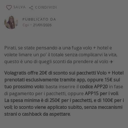
Vacanze con bambini
SALVA
CONDIVIDI
Vacanze al mare
PUBBLICATO DA
Viaggi per single
Cipi
·
21/01/2026
Altri argomenti
Pirati, se state pensando a una fuga volo + hotel e
Travel magazine
volete limare un po’ il totale senza complicarvi la vita,
questo è uno di quegli sconti da prendere al volo ✈️
Calendario di viaggio
Festività del 2026
Volagratis offre 20€ di sconto sui pacchetti Volo + Hotel
prenotati esclusivamente tramite app, oppure 15€ sul
Città più visitate
tuo prossimo volo:
basta inserire il
codice APP20
in fase
di pagamento per i pacchetti, oppure
APP15 per i voli
.
La spesa minima è di 250€ per i pacchetti, e di 100€ per i
voli; lo sconto viene applicato subito, senza meccanismi
strani o cashback da aspettare
.