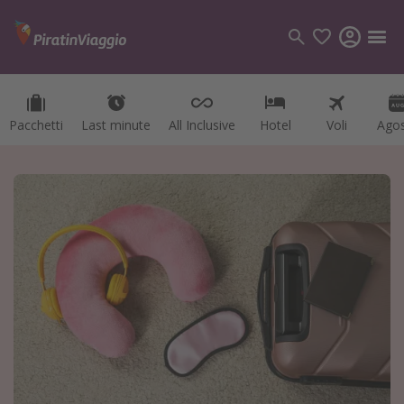
Pacchetti
Last minute
All Inclusive
Hotel
Voli
Ago
Categorie
Voli
Hotel
Vacanze
Crociere
Destinazioni
Tutte le destinazioni
Italia
Albania