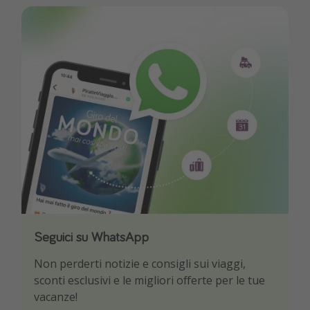
Seguici su WhatsApp
Scarica la nostra App
Non perderti notizie e consigli sui viaggi,
Sii il primo a conoscere le migliori offerte di
sconti esclusivi e le migliori offerte per le tue
viaggio
vacanze!