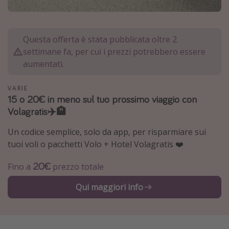
Grecia
Baleari
Questa offerta è stata pubblicata oltre 2
Egitto
settimane fa, per cui i prezzi potrebbero essere
Tunisia
aumentati.
Malta
VARIE
Canarie
15 o 20€ in meno sul tuo prossimo viaggio con
Volagratis✈️🏨
Capo Verde
Un codice semplice, solo da app, per risparmiare sui
Tipo di vacanza
tuoi voli o pacchetti Volo + Hotel Volagratis ❤️
Vacanze last minute
20€
Fino a
prezzo totale
Vacanze all inclusive
Qui maggiori info
Vacanze estate 2026
Vacanze di Pasqua 2026
Last minute capodanno