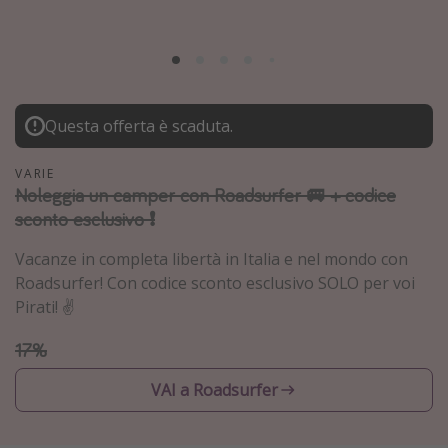
Vacanze con bambini
Vacanze al mare
Viaggi per single
Questa offerta è scaduta.
Altri argomenti
VARIE
Travel magazine
Noleggia un camper con Roadsurfer 🚐 + codice
sconto esclusivo ❗️
Calendario di viaggio
Festività del 2026
Vacanze in completa libertà in Italia e nel mondo con
Roadsurfer! Con codice sconto esclusivo SOLO per voi
Città più visitate
Pirati! ✌️
17%
VAI a Roadsurfer