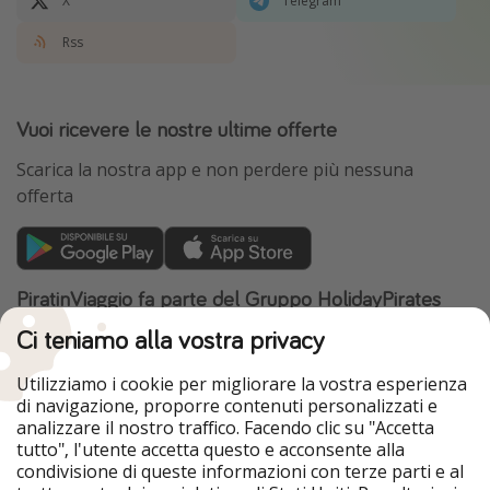
X
Telegram
Rss
Vuoi ricevere le nostre ultime offerte
Scarica la nostra app e non perdere più nessuna
offerta
PiratinViaggio fa parte del Gruppo HolidayPirates
Ci teniamo alla vostra privacy
I nostri mercati
HolidayPirates
VakantiePiraten
Utilizziamo i cookie per migliorare la vostra esperienza
WakacyjniPiraci
VoyagesPirates
di navigazione, proporre contenuti personalizzati e
Ferienpiraten
Urlaubspiraten
analizzare il nostro traffico. Facendo clic su "Accetta
Urlaubspiraten
ViajerosPiratas
tutto", l'utente accetta questo e acconsente alla
TravelPirates
condivisione di queste informazioni con terze parti e al