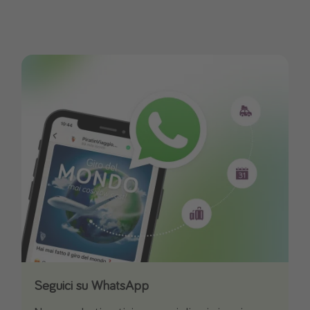
Seguici su WhatsApp
Scarica la nostra App