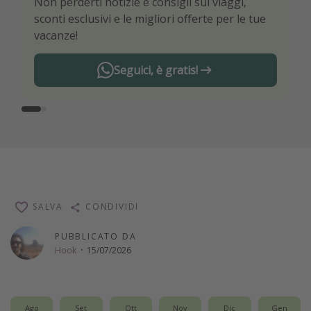
Non perderti notizie e consigli sui viaggi,
Sii il primo a conoscere le migliori offerte di
sconti esclusivi e le migliori offerte per le tue
viaggio
vacanze!
Seguici, è gratis!
SALVA
CONDIVIDI
PUBBLICATO DA
Hook
·
15/07/2026
Ago
Set
Ott
Nov
Dic
Gen