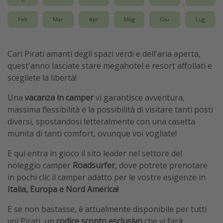
Feb
Mar
Apr
Mag
Giu
Lug
Cari Pirati amanti degli spazi verdi e dell'aria aperta,
quest'anno lasciate stare megahotel e resort affollati e
scegliete la libertà!
Una
vacanza in camper
vi garantisce avventura,
massima flessibilità e la possibilità di visitare tanti posti
diversi, spostandosi letteralmente con una casetta
munita di tanti comfort, ovunque voi vogliate!
E qui entra in gioco il sito leader nel settore del
noleggio camper
Roadsurfer
, dove potrete prenotare
in pochi clic il camper adatto per le vostre esigenze in
Italia, Europa e Nord America!
E se non bastasse, è attualmente disponibile per tutti
voi Pirati, un
codice sconto esclusivo
che vi farà