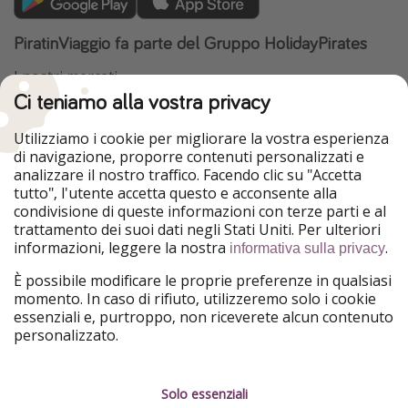
PiratinViaggio fa parte del Gruppo HolidayPirates
I nostri mercati
Ci teniamo alla vostra privacy
HolidayPirates
VakantiePiraten
WakacyjniPiraci
VoyagesPirates
Utilizziamo i cookie per migliorare la vostra esperienza
Ferienpiraten
Urlaubspiraten
di navigazione, proporre contenuti personalizzati e
Urlaubspiraten
ViajerosPiratas
analizzare il nostro traffico. Facendo clic su "Accetta
TravelPirates
tutto", l'utente accetta questo e acconsente alla
condivisione di queste informazioni con terze parti e al
Il nostro gruppo
trattamento dei suoi dati negli Stati Uniti. Per ulteriori
HolidayPirates Group
informazioni, leggere la nostra
.
informativa sulla privacy
Conoscici meglio
Informazioni legali
È possibile modificare le proprie preferenze in qualsiasi
momento. In caso di rifiuto, utilizzeremo solo i cookie
Chi siamo
Termini d' Uso
essenziali e, purtroppo, non riceverete alcun contenuto
personalizzato.
Lavora con noi
Informativa sulla privacy
Stampa
Note legali
Solo essenziali