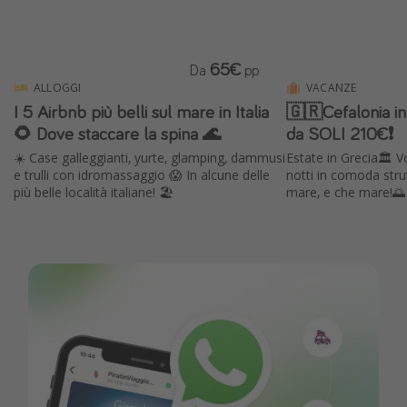
65€
Da
pp
ALLOGGI
VACANZE
I 5 Airbnb più belli sul mare in Italia
🇬🇷Cefalonia in
🌻 Dove staccare la spina 🌊
da SOLI 210€❗️
☀️ Case galleggianti, yurte, glamping, dammusi
Estate in Grecia🏛️ 
e trulli con idromassaggio 😱 In alcune delle
notti in comoda strut
più belle località italiane! 🏖️
mare, e che mare!🌅