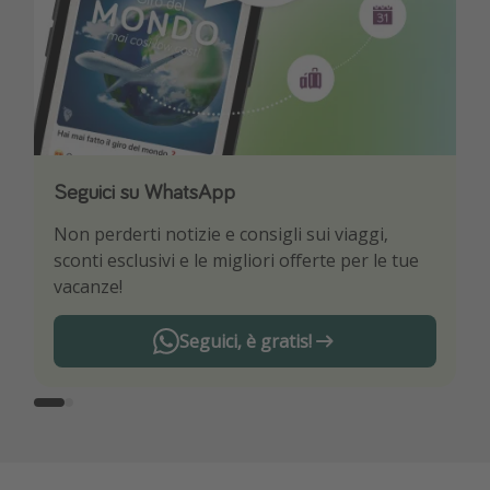
Seguici su WhatsApp
Scarica la nostra App
Non perderti notizie e consigli sui viaggi,
Sii il primo a conoscere le migliori offerte di
sconti esclusivi e le migliori offerte per le tue
viaggio
vacanze!
Seguici, è gratis!