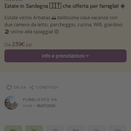
Estate in Sardegna 🇮🇹 che offerta per famiglie! ☀️
Vacanze con bambini
Vacanze al mare
Estate vicino Arbatax 🌅 bellissima casa vacanze con
due camere da letto, parcheggio, cucina, Wifi, giardino
Viaggi per single
🏖️ vicino alla spiaggia! 😍
239€
Altri argomenti
Da
pp
Travel magazine
Info e prenotazioni
Calendario di viaggio
Festività del 2026
Città più visitate
SALVA
CONDIVIDI
PUBBLICATO DA
Hook
·
08/07/2026
Ago
Set
Ott
Nov
Dic
Gen