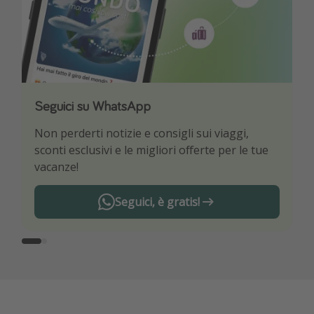
Seguici su WhatsApp
Scarica la nostra App
Non perderti notizie e consigli sui viaggi,
Sii il primo a conoscere le migliori offerte di
sconti esclusivi e le migliori offerte per le tue
viaggio
vacanze!
Seguici, è gratis!