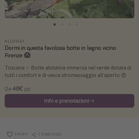
Grecia
Baleari
Egitto
Tunisia
ALLOGGI
Dormi in questa favolosa botte in legno vicino
Malta
Firenze 😱
Canarie
Capo Verde
Toscana ✨ Botte abitativa immersa nel verde dotata di
tutti i comfort e di vasca idromassaggio all'aperto 😍
Tipo di vacanza
48€
Da
pp
Vacanze last minute
Info e prenotazioni
Vacanze all inclusive
Vacanze estate 2026
Vacanze di Pasqua 2026
SALVA
CONDIVIDI
Last minute capodanno