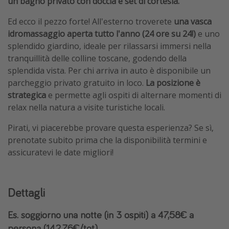
un bagno privato con doccia e set di cortesia.
Ed ecco il pezzo forte! All'esterno troverete
una vasca
idromassaggio aperta tutto l'anno (24 ore su 24!)
e uno
splendido giardino, ideale per rilassarsi immersi nella
tranquillità delle colline toscane, godendo della
splendida vista. Per chi arriva in auto è disponibile un
parcheggio privato gratuito in loco.
La posizione è
strategica
e permette agli ospiti di alternare momenti di
relax nella natura a visite turistiche locali.
Pirati, vi piacerebbe provare questa esperienza? Se sì,
prenotate subito prima che la disponibilità termini e
assicuratevi le date migliori!
Dettagli
Es. soggiorno una notte (in 3 ospiti) a 47,58€ a
persona (142,76€/tot)