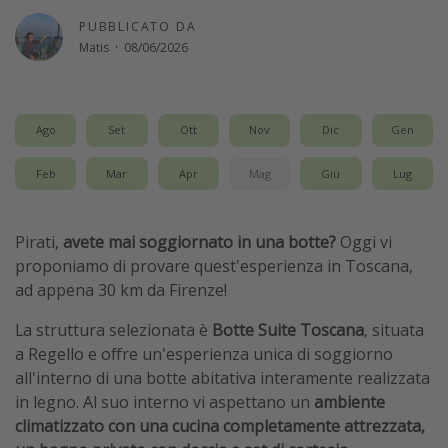
Vacanze con bambini
PUBBLICATO DA
Matis
·
08/06/2026
Vacanze al mare
Viaggi per single
Ago
Set
Ott
Nov
Dic
Gen
Altri argomenti
Feb
Mar
Apr
Mag
Giu
Lug
Travel magazine
Calendario di viaggio
Pirati,
avete mai soggiornato in una botte?
Oggi vi
Festività del 2026
proponiamo di provare quest'esperienza in Toscana,
Città più visitate
ad appena 30 km da Firenze!
La struttura selezionata è
Botte Suite Toscana
, situata
a Regello e offre un'esperienza unica di soggiorno
all'interno di una botte abitativa interamente realizzata
in legno. Al suo interno vi aspettano un
ambiente
climatizzato con una cucina completamente attrezzata,