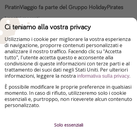
PiratinViaggio fa parte del Gruppo HolidayPirates
I nostri mercati
Ci teniamo alla vostra privacy
HolidayPirates
VakantiePiraten
WakacyjniPiraci
VoyagesPirates
Utilizziamo i cookie per migliorare la vostra esperienza
Ferienpiraten
Urlaubspiraten
di navigazione, proporre contenuti personalizzati e
Urlaubspiraten
ViajerosPiratas
analizzare il nostro traffico. Facendo clic su "Accetta
TravelPirates
tutto", l'utente accetta questo e acconsente alla
condivisione di queste informazioni con terze parti e al
Il nostro gruppo
trattamento dei suoi dati negli Stati Uniti. Per ulteriori
HolidayPirates Group
informazioni, leggere la nostra
.
informativa sulla privacy
Conoscici meglio
Informazioni legali
È possibile modificare le proprie preferenze in qualsiasi
momento. In caso di rifiuto, utilizzeremo solo i cookie
Chi siamo
Termini d' Uso
essenziali e, purtroppo, non riceverete alcun contenuto
personalizzato.
Lavora con noi
Informativa sulla privacy
Stampa
Note legali
Solo essenziali
Partner
Gestione dei servizi