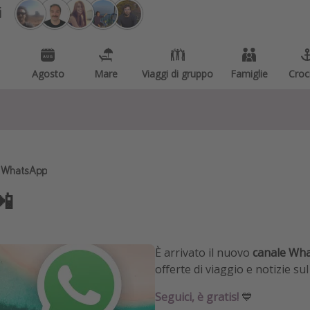
i
Agosto
Mare
Viaggi di gruppo
Famiglie
Croc
e WhatsApp
📲
È arrivato il nuovo
canale Wha
offerte di viaggio e notizie sul
Seguici, è gratis!
💙