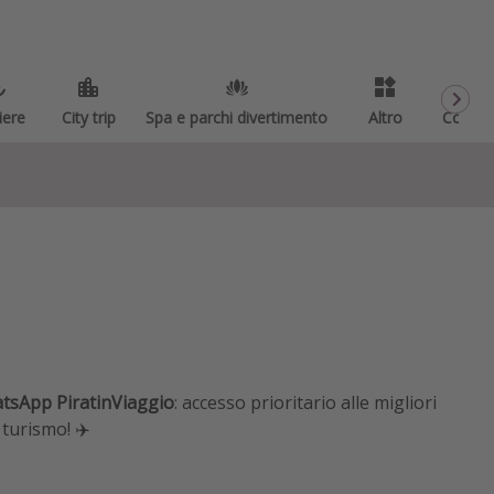
iere
City trip
Spa e parchi divertimento
Altro
Codici
tsApp PiratinViaggio
: accesso prioritario alle migliori
 turismo! ✈️