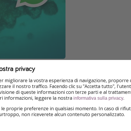
ostra privacy
 🌎
per migliorare la vostra esperienza di navigazione, proporre
ura incredibile ricca di consigli di viaggio, destinazioni mozz
zare il nostro traffico. Facendo clic su "Accetta tutto", l'ute
isione di queste informazioni con terze parti e al trattament
iori informazioni, leggere la nostra
.
informativa sulla privacy
 le proprie preferenze in qualsiasi momento. In caso di rifiut
team di viaggiatori esperti
purtroppo, non riceverete alcun contenuto personalizzato.
 le nuove tendenze in tempo reale