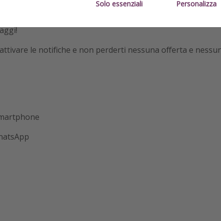
Solo essenziali
Personalizza
iaggi!
er attivare le notifiche e non perderti nessuna offerta e nessun
 smartphone
WhatsApp