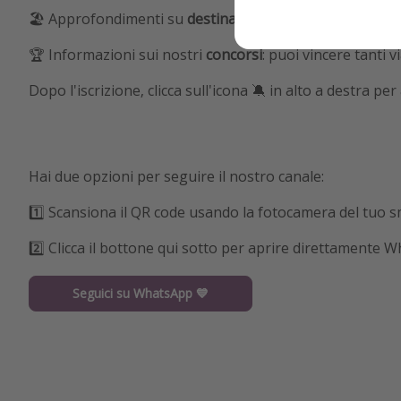
🏖️ Approfondimenti su
destinazioni
straordinarie
🏆 Informazioni sui nostri
concorsi
: puoi vincere tanti v
Dopo l'iscrizione, clicca sull'icona 🔕 in alto a destra p
Hai due opzioni per seguire il nostro canale:
1️⃣ Scansiona il QR code usando la fotocamera del tuo
2️⃣ Clicca il bottone qui sotto per aprire direttamente 
Seguici su WhatsApp 💙