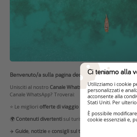
Ci teniamo alla v
Benvenuto/a sulla pagina dedicata a chi ama i viaggi!
Utilizziamo i cookie 
Unisciti al nostro
Canale WhatsApp
e parti per un'avvent
personalizzati e analiz
Canale WhatsApp? Troverai:
acconsente alla condiv
Stati Uniti. Per ulter
⭐️ Le migliori
offerte di viaggio
per tutte le tasche
È possibile modificare
🌍
Contenuti divertenti
sul turismo e
consigli
del nostro 
cookie essenziali e, 
✈️
Guide
,
notizie
e
consigli
sul tema vacanze
, con tutte