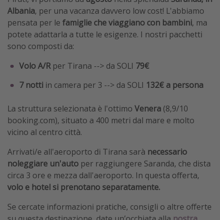
Albania
, per una vacanza davvero low cost! L'abbiamo
pensata per le
famiglie che viaggiano con bambini
, ma
potete adattarla a tutte le esigenze. I nostri pacchetti
sono composti da:
Volo A/R
per Tirana --> da SOLI
79€
7 notti
in camera per 3 --> da SOLI
132€ a persona
La struttura selezionata è l'ottimo
Venera
(8,9/10
booking.com), situato a 400 metri dal mare e molto
vicino al centro città.
Arrivati/e all'aeroporto di Tirana sarà
necessario
noleggiare un'auto
per raggiungere Saranda, che dista
circa 3 ore e mezza dall'aeroporto. In questa offerta,
volo e hotel si prenotano separatamente.
Se cercate informazioni pratiche, consigli o altre offerte
su questa destinazione, date un’occhiata alla
nostra