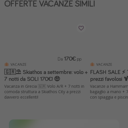
OFFERTE VACANZE SIMILI
Vacanze con bambini
Vacanze al mare
Viaggi per single
Altri argomenti
Travel magazine
170€
Da
pp
Calendario di viaggio
VACANZE
VACANZE
🇬🇷⛱️ Skiathos a settembre: volo +
FLASH SALE ⚡️ Tu
Festività del 2026
7 notti da SOLI 170€! 🤑
prezzi favolosi 
Città più visitate
Vacanza in Grecia 🇬🇷 Volo A/R + 7 notti in
Vacanze a Hammamet 
comoda struttura a Skiathos City a prezzi
bagaglio a mano + 7
davvero eccellenti!
con spiaggia e pisci