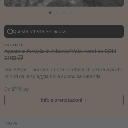
Grecia
Baleari
Egitto
Questa offerta è scaduta.
Tunisia
Malta
VACANZE
Agosto in famiglia in Albania⚡️Volo+hotel da SOLI
Canarie
211€! 🙀
Capo Verde
Voli A/R per Tirana + 7 notti in ottima struttura a pochi
minuti dalla spiaggia nella splendida Saranda
Tipo di vacanza
211€
Da
pp
Vacanze last minute
Vacanze all inclusive
Info e prenotazioni
Vacanze estate 2026
Vacanze di Pasqua 2026
TROVA
Last minute capodanno