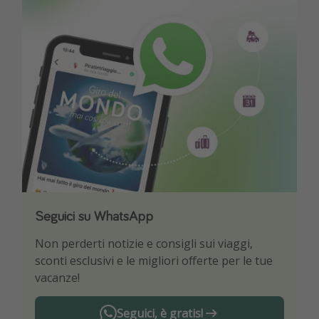
Seguici su WhatsApp
Scarica la nostra App
Non perderti notizie e consigli sui viaggi,
Sii il primo a conoscere le migliori offerte di
sconti esclusivi e le migliori offerte per le tue
viaggio
vacanze!
Seguici, è gratis!