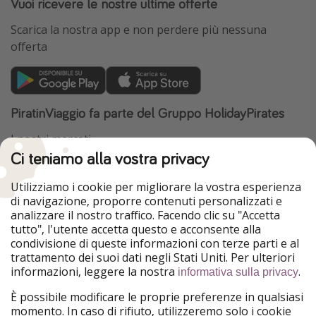
Vuoi ricevere le nostre ultime offerte
Scarica la nostra app e non perdere più nessuna
offerta
PiratinViaggio fa parte del Gruppo HolidayPirates
I nostri mercati
Ci teniamo alla vostra privacy
HolidayPirates
VakantiePiraten
WakacyjniPiraci
VoyagesPirates
Utilizziamo i cookie per migliorare la vostra esperienza
Ferienpiraten
Urlaubspiraten
di navigazione, proporre contenuti personalizzati e
Urlaubspiraten
ViajerosPiratas
analizzare il nostro traffico. Facendo clic su "Accetta
TravelPirates
tutto", l'utente accetta questo e acconsente alla
condivisione di queste informazioni con terze parti e al
Il nostro gruppo
trattamento dei suoi dati negli Stati Uniti. Per ulteriori
HolidayPirates Group
informazioni, leggere la nostra
.
informativa sulla privacy
Conoscici meglio
Informazioni legali
È possibile modificare le proprie preferenze in qualsiasi
momento. In caso di rifiuto, utilizzeremo solo i cookie