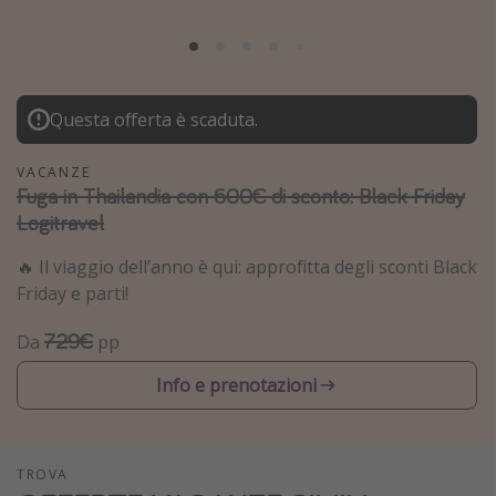
Grecia
Baleari
Egitto
Questa offerta è scaduta.
Tunisia
Malta
VACANZE
Fuga in Thailandia con 600€ di sconto: Black Friday
Canarie
Logitravel
Capo Verde
🔥 Il viaggio dell’anno è qui: approfitta degli sconti Black
Friday e parti!
Tipo di vacanza
729€
Da
pp
Vacanze last minute
Vacanze all inclusive
Info e prenotazioni
Vacanze estate 2026
Vacanze di Pasqua 2026
TROVA
Last minute capodanno