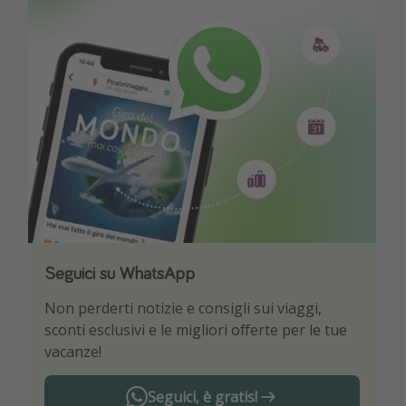
Seguici su WhatsApp
Scarica la nostra App
Non perderti notizie e consigli sui viaggi,
Sii il primo a conoscere le migliori offerte di
sconti esclusivi e le migliori offerte per le tue
viaggio
vacanze!
Seguici, è gratis!