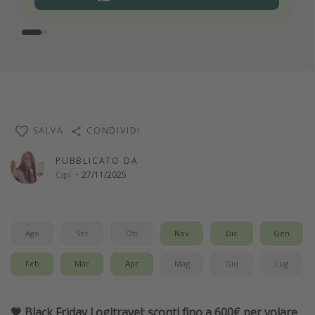
SALVA
CONDIVIDI
PUBBLICATO DA
Cipi
·
27/11/2025
Ago
Set
Ott
Nov
Dic
Gen
Feb
Mar
Apr
Mag
Giu
Lug
🖤 Black Friday Logitravel: sconti fino a 600€ per volare