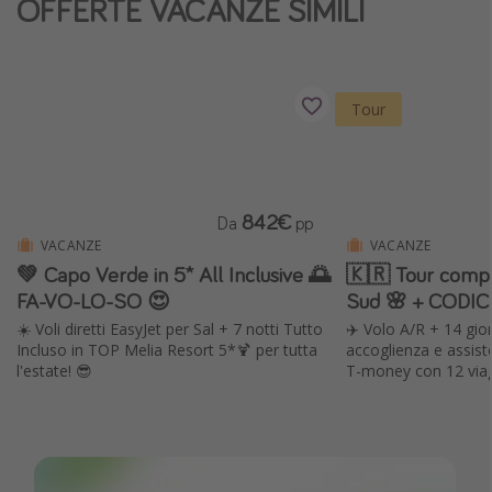
OFFERTE VACANZE SIMILI
Vacanze con bambini
Vacanze al mare
Viaggi per single
Tour
Altri argomenti
Travel magazine
842€
Da
pp
Calendario di viaggio
VACANZE
VACANZE
💚 Capo Verde in 5* All Inclusive 🌅
🇰🇷 Tour compl
Festività del 2026
FA-VO-LO-SO 😍
Sud 🌸 + CODI
Città più visitate
☀️ Voli diretti EasyJet per Sal + 7 notti Tutto
✈️ Volo A/R + 14 gior
Incluso in TOP Melia Resort 5*🍹 per tutta
accoglienza e assist
l'estate! 😎
T-money con 12 viagg