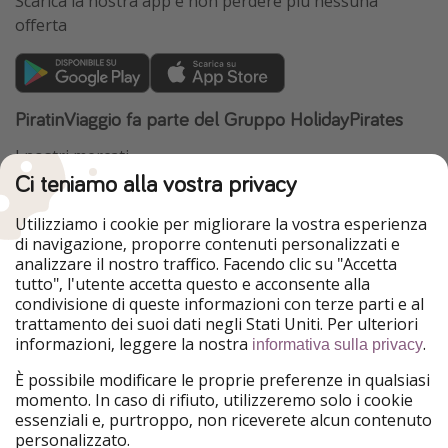
Scarica la nostra app e non perdere più nessuna
offerta
PiratinViaggio fa parte del Gruppo HolidayPirates
I nostri mercati
Ci teniamo alla vostra privacy
HolidayPirates
VakantiePiraten
WakacyjniPiraci
VoyagesPirates
Utilizziamo i cookie per migliorare la vostra esperienza
Ferienpiraten
Urlaubspiraten
di navigazione, proporre contenuti personalizzati e
Urlaubspiraten
ViajerosPiratas
analizzare il nostro traffico. Facendo clic su "Accetta
TravelPirates
tutto", l'utente accetta questo e acconsente alla
condivisione di queste informazioni con terze parti e al
Il nostro gruppo
trattamento dei suoi dati negli Stati Uniti. Per ulteriori
HolidayPirates Group
informazioni, leggere la nostra
.
informativa sulla privacy
Conoscici meglio
Informazioni legali
È possibile modificare le proprie preferenze in qualsiasi
momento. In caso di rifiuto, utilizzeremo solo i cookie
Chi siamo
Termini d' Uso
essenziali e, purtroppo, non riceverete alcun contenuto
personalizzato.