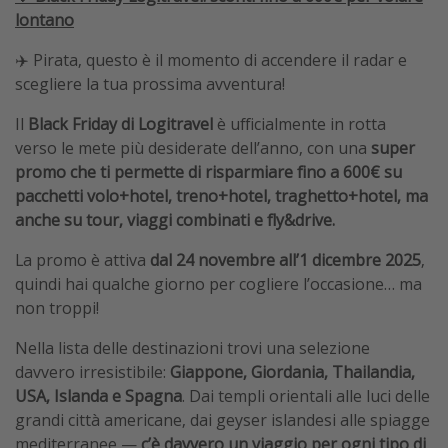
lontano
✈️ Pirata, questo è il momento di accendere il radar e
scegliere la tua prossima avventura!
Il
Black Friday di Logitravel
è ufficialmente in rotta
verso le mete più desiderate dell’anno, con una
super
promo che ti permette di risparmiare fino a 600€ su
pacchetti volo+hotel, treno+hotel, traghetto+hotel, ma
anche su tour, viaggi combinati e fly&drive.
La promo è attiva
dal 24 novembre all’1 dicembre 2025
,
quindi hai qualche giorno per cogliere l’occasione… ma
non troppi!
Nella lista delle destinazioni trovi una selezione
davvero irresistibile:
Giappone, Giordania, Thailandia,
USA, Islanda e Spagna
. Dai templi orientali alle luci delle
grandi città americane, dai geyser islandesi alle spiagge
mediterranee —
c’è davvero un viaggio per ogni tipo di