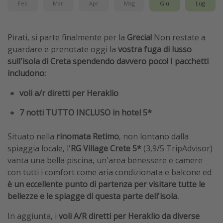
Feb
Mar
Apr
Mag
Giu
Lug
Pirati, si parte finalmente per la
Grecia!
Non restate a
guardare e prenotate oggi la
vostra fuga di lusso
sull'isola di Creta spendendo davvero poco! I pacchetti
includono:
voli a/r diretti per Heraklio
7 notti TUTTO INCLUSO in hotel 5*
Situato nella
rinomata Retimo
, non lontano dalla
spiaggia locale, l'
RG Village Crete 5*
(3,9/5 TripAdvisor)
vanta una bella piscina, un'area benessere e camere
con tutti i comfort come aria condizionata e balcone ed
è un eccellente punto di partenza per visitare tutte le
bellezze e le spiagge di questa parte dell'isola.
In aggiunta, i
voli A/R diretti per Heraklio
da diverse