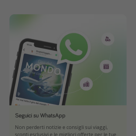
Seguici su WhatsApp
Scarica la nostra App
Non perderti notizie e consigli sui viaggi,
Sii il primo a conoscere le migliori offerte di
sconti esclusivi e le migliori offerte per le tue
viaggio