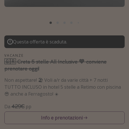
Grecia
Baleari
Egitto
Tunisia
Questa offerta è scaduta.
Malta
Canarie
VACANZE
🇬🇷 Creta 5 stelle All Inclusive 💙 conviene
Capo Verde
prenotare oggi!
Tipo di vacanza
Non aspettare! 🏖️ Voli a/r da varie città + 7 notti
TUTTO INCLUSO in hotel 5 stelle a Retimo con piscina
Vacanze last minute
😎 anche a Ferragosto! ☀️
Vacanze all inclusive
429€
Da
pp
Vacanze estate 2026
Info e prenotazioni
Vacanze di Pasqua 2026
Last minute capodanno