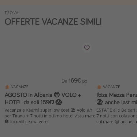
Vacanze con bambini
TROVA
Vacanze al mare
OFFERTE VACANZE SIMILI
Viaggi per single
Altri argomenti
Travel magazine
Calendario di viaggio
Festività del 2026
169€
Da
pp
Città più visitate
VACANZE
VACANZE
AGOSTO in Albania 😎 VOLO +
Ibiza Mezza Pens
HOTEL da soli 169€! 😱
🏖️ anche last m
Vacanza a Ksamil super low cost 🏖️ Volo a/r
ESTATE alle Baleari 
per Tirana + 7 notti in ottimo hotel vista mare
7 notti con colazion
🏨 Incredibile ma vero!
sul mare 😍 anche la