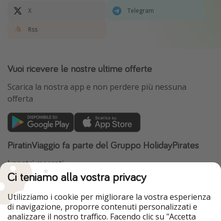
X
Telegram
Rss
Vuoi ricevere le nostre ultime offerte
Scarica la nostra app e non perdere più nessuna
offerta
PiratinViaggio fa parte del Gruppo HolidayPirates
I nostri mercati
Ci teniamo alla vostra privacy
HolidayPirates
VakantiePiraten
WakacyjniPiraci
VoyagesPirates
Utilizziamo i cookie per migliorare la vostra esperienza
Ferienpiraten
Urlaubspiraten
di navigazione, proporre contenuti personalizzati e
Urlaubspiraten
ViajerosPiratas
analizzare il nostro traffico. Facendo clic su "Accetta
TravelPirates