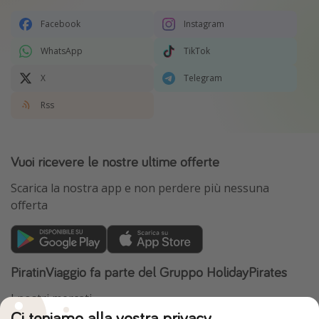
Facebook
Instagram
WhatsApp
TikTok
X
Telegram
Rss
Vuoi ricevere le nostre ultime offerte
Scarica la nostra app e non perdere più nessuna
offerta
PiratinViaggio fa parte del Gruppo HolidayPirates
I nostri mercati
Ci teniamo alla vostra privacy