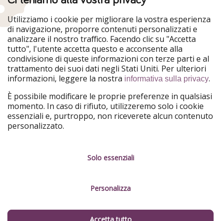
HolidayPirates
VakantiePiraten
WakacyjniPiraci
VoyagesPirates
Utilizziamo i cookie per migliorare la vostra esperienza
Ferienpiraten
Urlaubspiraten
di navigazione, proporre contenuti personalizzati e
Urlaubspiraten
ViajerosPiratas
analizzare il nostro traffico. Facendo clic su "Accetta
TravelPirates
tutto", l'utente accetta questo e acconsente alla
condivisione di queste informazioni con terze parti e al
Il nostro gruppo
trattamento dei suoi dati negli Stati Uniti. Per ulteriori
HolidayPirates Group
informazioni, leggere la nostra
.
informativa sulla privacy
Conoscici meglio
Informazioni legali
È possibile modificare le proprie preferenze in qualsiasi
momento. In caso di rifiuto, utilizzeremo solo i cookie
Chi siamo
Termini d' Uso
essenziali e, purtroppo, non riceverete alcun contenuto
personalizzato.
Lavora con noi
Informativa sulla privacy
Stampa
Note legali
Solo essenziali
Partner
Gestione dei servizi
Personalizza
Sostenibilità
Cosa dicono di noi
Accetta tutto