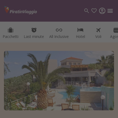
Pacchetti
Last minute
All Inclusive
Hotel
Voli
Ago
Categorie
Voli
Hotel
Vacanze
Crociere
Destinazioni
Tutte le destinazioni
Italia
Albania