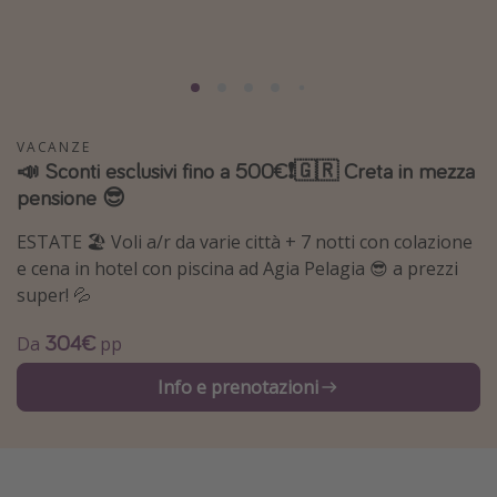
Grecia
Baleari
Egitto
Tunisia
VACANZE
📣 Sconti esclusivi fino a 500€❗️🇬🇷 Creta in mezza
Malta
pensione 😎
Canarie
Capo Verde
ESTATE 🏖️ Voli a/r da varie città + 7 notti con colazione
e cena in hotel con piscina ad Agia Pelagia 😎 a prezzi
super! 💦
Tipo di vacanza
304€
Da
pp
Vacanze last minute
Vacanze all inclusive
Info e prenotazioni
Vacanze estate 2026
Vacanze di Pasqua 2026
Last minute capodanno