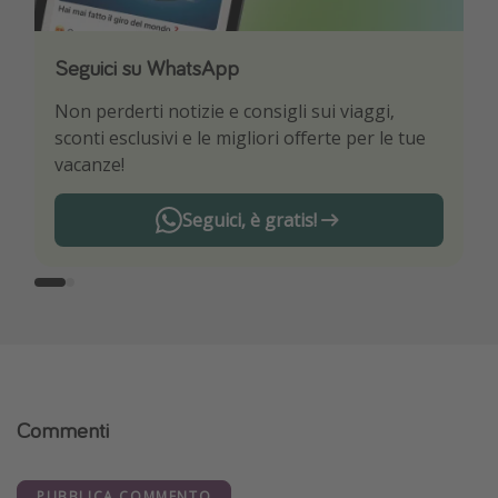
Seguici su WhatsApp
Scarica la nostra App
Non perderti notizie e consigli sui viaggi,
Sii il primo a conoscere le migliori offerte di
sconti esclusivi e le migliori offerte per le tue
viaggio
vacanze!
Seguici, è gratis!
Commenti
PUBBLICA COMMENTO