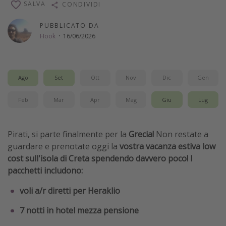
SALVA
CONDIVIDI
Vacanze con bambini
PUBBLICATO DA
Vacanze al mare
Hook
·
16/06/2026
Viaggi per single
Altri argomenti
Ago
Set
Ott
Nov
Dic
Gen
Travel magazine
Feb
Mar
Apr
Mag
Giu
Lug
Calendario di viaggio
Festività del 2026
Pirati, si parte finalmente per la
Grecia!
Non restate a
Città più visitate
guardare e prenotate oggi la
vostra vacanza estiva low
cost sull'isola di Creta spendendo davvero poco! I
pacchetti includono:
voli a/r diretti per Heraklio
7 notti in hotel mezza pensione