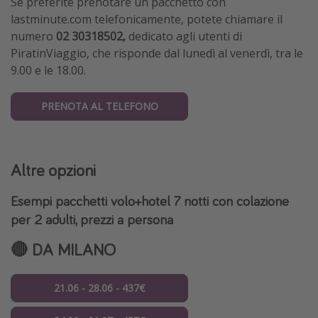
Se preferite prenotare un pacchetto con
lastminute.com telefonicamente, potete chiamare il
numero
02 30318502,
dedicato agli utenti di
PiratinViaggio,
che risponde dal lunedì al venerdì, tra le
9.00 e le 18.00.
PRENOTA AL TELEFONO
Altre opzioni
Esempi pacchetti volo+hotel 7 notti con colazione
per 2 adulti, prezzi a persona
🔴 DA MILANO
21.06 - 28.06 - 437€