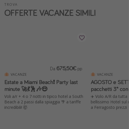
TROVA
Vacanze con bambini
OFFERTE VACANZE SIMILI
Vacanze al mare
Viaggi per single
Altri argomenti
Travel magazine
Calendario di viaggio
675,50€
Da
pp
Festività del 2026
VACANZE
VACANZE
Estate a Miami Beach❗️ Party last
AGOSTO e SETT
Città più visitate
minute 🚀💃🕺🎶😎
pacchetti 3* con
Voli a/r + 4 o 7 notti in tipico hotel a South
✈️ Volo A/R da tutta I
Beach a 2 passi dalla spiaggia 🌴 a tariffe
bellissimo Hotel sul
incredibili! 🤯
a Ferragosto prezzi 