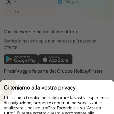
X
Telegram
Rss
Vuoi ricevere le nostre ultime offerte
Scarica la nostra app e non perdere più nessuna
offerta
PiratinViaggio fa parte del Gruppo HolidayPirates
I nostri mercati
Ci teniamo alla vostra privacy
HolidayPirates
VakantiePiraten
WakacyjniPiraci
VoyagesPirates
Utilizziamo i cookie per migliorare la vostra esperienza
Ferienpiraten
Urlaubspiraten
di navigazione, proporre contenuti personalizzati e
Urlaubspiraten
ViajerosPiratas
analizzare il nostro traffico. Facendo clic su "Accetta
TravelPirates
tutto", l'utente accetta questo e acconsente alla