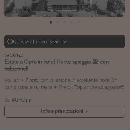
Grecia
Baleari
Egitto
Tunisia
Questa offerta è scaduta.
Malta
Canarie
VACANZE
Estate a Cipro in hotel fronte spiaggia 🏖️ con
Capo Verde
colazione❗️
Tipo di vacanza
Voli a/r + 7 notti con colazione in eccellente hotel 3*
con piscina e sul mare 🐠 Prezzi Top anche ad agosto😎
Vacanze last minute
407€
Da
pp
Vacanze all inclusive
Vacanze estate 2026
Info e prenotazioni
Vacanze di Pasqua 2026
Last minute capodanno