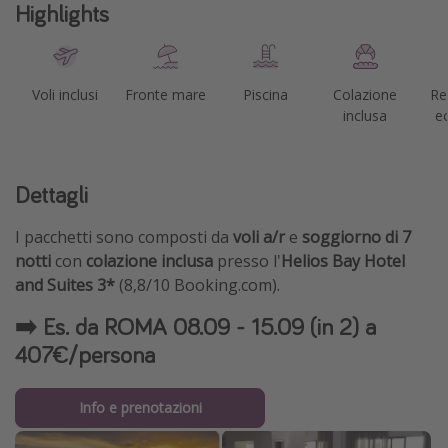
Highlights
Voli inclusi
Fronte mare
Piscina
Colazione
Re
inclusa
ec
Dettagli
I pacchetti sono composti da
voli a/r
e
soggiorno di 7
notti
con
colazione inclusa
presso l'
Helios Bay Hotel
and Suites 3*
(8,8/10 Booking.com).
➡️ Es. da ROMA 08.09 - 15.09 (in 2) a
407€/persona
Info e prenotazioni