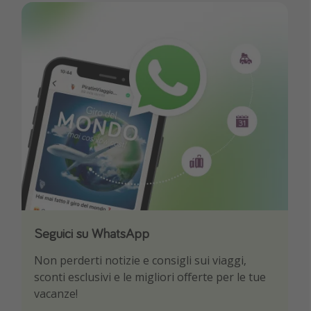
Seguici su WhatsApp
Scarica la nostra App
Non perderti notizie e consigli sui viaggi,
Sii il primo a conoscere le migliori offerte di
sconti esclusivi e le migliori offerte per le tue
viaggio
vacanze!