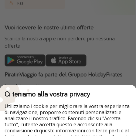
Rss
Vuoi ricevere le nostre ultime offerte
Scarica la nostra app e non perdere più nessuna
offerta
PiratinViaggio fa parte del Gruppo HolidayPirates
I nostri mercati
Ci teniamo alla vostra privacy
HolidayPirates
VakantiePiraten
WakacyjniPiraci
VoyagesPirates
Utilizziamo i cookie per migliorare la vostra esperienza
Ferienpiraten
Urlaubspiraten
di navigazione, proporre contenuti personalizzati e
Urlaubspiraten
ViajerosPiratas
analizzare il nostro traffico. Facendo clic su "Accetta
TravelPirates
tutto", l'utente accetta questo e acconsente alla
condivisione di queste informazioni con terze parti e al
Il nostro gruppo