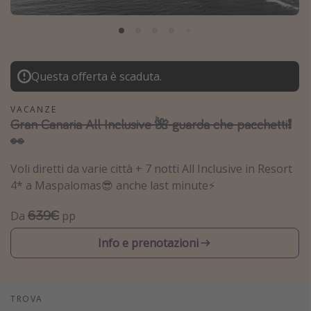
Grecia
Baleari
Egitto
Questa offerta è scaduta.
Tunisia
Malta
VACANZE
Gran Canaria All Inclusive 🌺 guarda che pacchetti❗️
Canarie
👀
Capo Verde
Voli diretti da varie città + 7 notti All Inclusive in Resort
4* a Maspalomas😎 anche last minute⚡️
Tipo di vacanza
639€
Da
pp
Vacanze last minute
Vacanze all inclusive
Info e prenotazioni
Vacanze estate 2026
Vacanze di Pasqua 2026
TROVA
Last minute capodanno