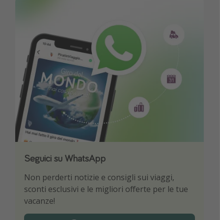
Seguici su WhatsApp
Scarica la nostra App
Non perderti notizie e consigli sui viaggi,
Sii il primo a conoscere le migliori offerte di
sconti esclusivi e le migliori offerte per le tue
viaggio
vacanze!