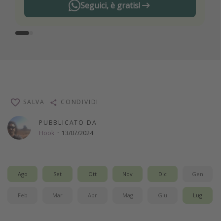
Seguici, è gratis!
SALVA
CONDIVIDI
PUBBLICATO DA
Hook
·
13/07/2024
Ago
Set
Ott
Nov
Dic
Gen
Feb
Mar
Apr
Mag
Giu
Lug