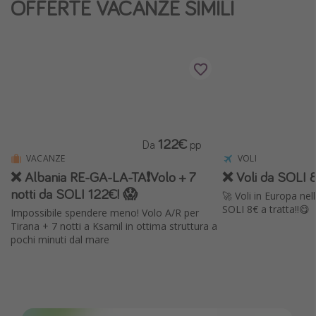
OFFERTE VACANZE SIMILI
Vacanze con bambini
Vacanze al mare
Viaggi per single
Altri argomenti
Travel magazine
122€
Da
pp
Calendario di viaggio
VACANZE
VOLI
❌ Albania RE-GA-LA-TA❗️Volo + 7
❌ Voli da SOLI 8
Festività del 2026
notti da SOLI 122€! 😱
🚀 Voli in Europa ne
Città più visitate
SOLI 8€ a tratta!!😋
Impossibile spendere meno! Volo A/R per
Tirana + 7 notti a Ksamil in ottima struttura a
pochi minuti dal mare