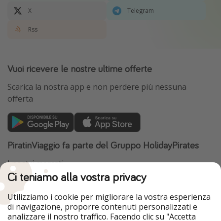
X
Telegram
Rss
Vuoi ricevere le nostre ultime offerte
Scarica la nostra app e non perdere più nessuna
offerta
PiratinViaggio fa parte del Gruppo HolidayPirates
I nostri mercati
Ci teniamo alla vostra privacy
HolidayPirates
VakantiePiraten
WakacyjniPiraci
VoyagesPirates
Utilizziamo i cookie per migliorare la vostra esperienza
Ferienpiraten
Urlaubspiraten
di navigazione, proporre contenuti personalizzati e
Urlaubspiraten
ViajerosPiratas
analizzare il nostro traffico. Facendo clic su "Accetta
TravelPirates