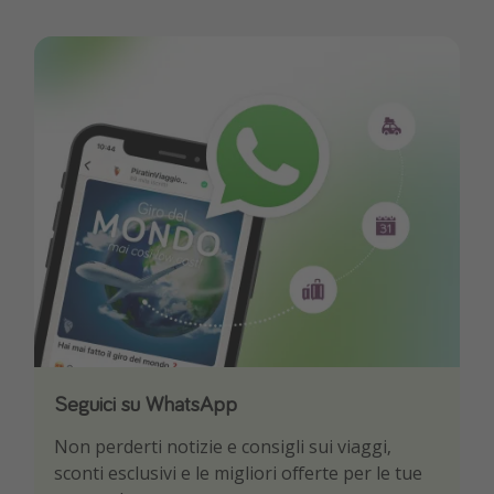
Seguici su WhatsApp
Scarica la nostra App
Non perderti notizie e consigli sui viaggi,
Sii il primo a conoscere le migliori offerte di
sconti esclusivi e le migliori offerte per le tue
viaggio