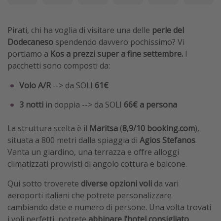
Pirati, chi ha voglia di visitare una delle
perle del
Dodecaneso
spendendo davvero pochissimo? Vi
portiamo a
Kos a prezzi super a fine settembre.
I
pacchetti sono composti da:
Volo A/R
--> da SOLI
61€
3 notti
in doppia
-->
da SOLI
66€ a persona
La struttura scelta è il
Maritsa
(
8,9/10 booking.com
),
situata a 800 metri dalla spiaggia di
Agios Stefanos
.
Vanta un giardino, una terrazza e offre alloggi
climatizzati provvisti di angolo cottura e balcone.
Qui sotto troverete
diverse opzioni voli
da vari
aeroporti italiani che potrete personalizzare
cambiando date e numero di persone. Una volta trovati
i voli perfetti, potrete
abbinare l’hotel consigliato