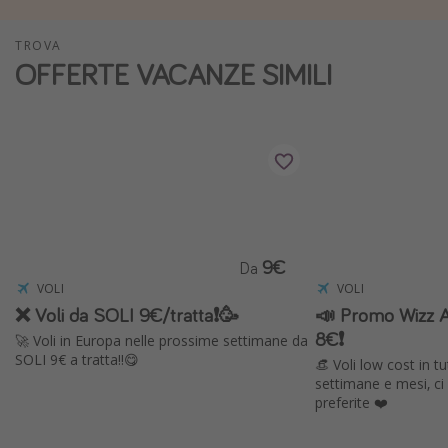
Vacanze con bambini
TROVA
Vacanze al mare
OFFERTE VACANZE SIMILI
Viaggi per single
Altri argomenti
Travel magazine
Calendario di viaggio
Festività del 2026
9€
Da
Città più visitate
VOLI
VOLI
❌ Voli da SOLI 9€/tratta❗️🥳
📣 Promo Wizz Ai
8€❗️
🚀 Voli in Europa nelle prossime settimane da
SOLI 9€ a tratta!!😋
👒 Voli low cost in 
settimane e mesi, ci
preferite ❤️