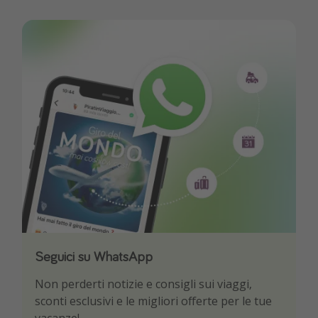
Seguici su WhatsApp
Scarica la nostra App
Non perderti notizie e consigli sui viaggi,
Sii il primo a conoscere le migliori offerte di
sconti esclusivi e le migliori offerte per le tue
viaggio