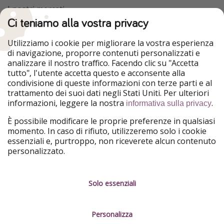
I nostri mercati
Ci teniamo alla vostra privacy
HolidayPirates
VakantiePiraten
WakacyjniPiraci
VoyagesPirates
Utilizziamo i cookie per migliorare la vostra esperienza
Ferienpiraten
Urlaubspiraten
di navigazione, proporre contenuti personalizzati e
Urlaubspiraten
ViajerosPiratas
analizzare il nostro traffico. Facendo clic su "Accetta
TravelPirates
tutto", l'utente accetta questo e acconsente alla
condivisione di queste informazioni con terze parti e al
Il nostro gruppo
trattamento dei suoi dati negli Stati Uniti. Per ulteriori
HolidayPirates Group
informazioni, leggere la nostra
.
informativa sulla privacy
Conoscici meglio
Informazioni legali
È possibile modificare le proprie preferenze in qualsiasi
momento. In caso di rifiuto, utilizzeremo solo i cookie
Chi siamo
Termini d' Uso
essenziali e, purtroppo, non riceverete alcun contenuto
personalizzato.
Lavora con noi
Informativa sulla privacy
Stampa
Note legali
Solo essenziali
Partner
Gestione dei servizi
Personalizza
Sostenibilità