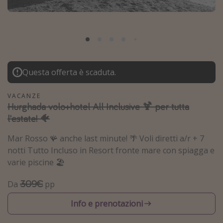
Grecia
Baleari
Egitto
Tunisia
Questa offerta è scaduta.
Malta
Canarie
VACANZE
Hurghada volo+hotel All Inclusive 🍹 per tutta
Capo Verde
l'estate! 🐠
Tipo di vacanza
Mar Rosso 🪸 anche last minute! 🌴 Voli diretti a/r + 7
notti Tutto Incluso in Resort fronte mare con spiagga e
Vacanze last minute
varie piscine 🏖️
Vacanze all inclusive
309€
Da
pp
Vacanze estate 2026
Info e prenotazioni
Vacanze di Pasqua 2026
Last minute capodanno