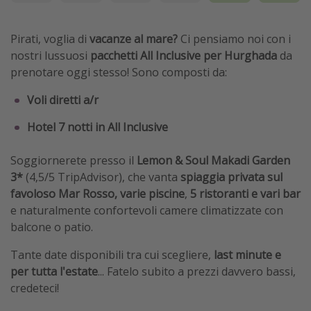
Pirati, voglia di
vacanze al mare?
Ci pensiamo noi con i
nostri lussuosi
pacchetti All Inclusive per Hurghada
da
prenotare oggi stesso! Sono composti da:
Voli diretti a/r
Hotel 7 notti in All Inclusive
Soggiornerete presso il
Lemon & Soul Makadi Garden
3*
(4,5/5 TripAdvisor), che
vanta
spiaggia privata sul
favoloso Mar Rosso,
varie piscine
,
5 ristoranti e vari bar
e naturalmente confortevoli camere climatizzate con
balcone o patio.
Tante date disponibili tra cui scegliere,
last minute e
per tutta l'estate
... Fatelo subito a prezzi davvero bassi,
credeteci!