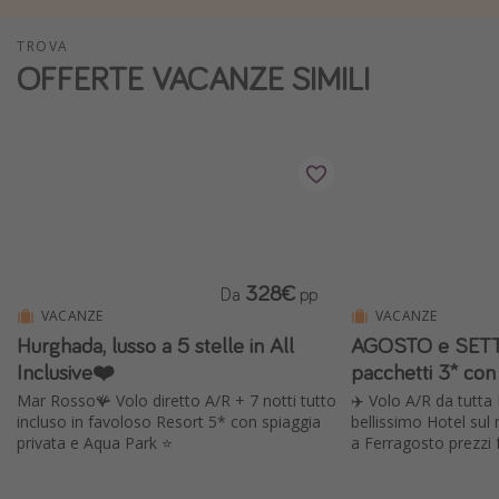
Vacanze con bambini
TROVA
Vacanze al mare
OFFERTE VACANZE SIMILI
Viaggi per single
Altri argomenti
Travel magazine
Calendario di viaggio
Festività del 2026
328€
Da
pp
Città più visitate
VACANZE
VACANZE
Hurghada, lusso a 5 stelle in All
AGOSTO e SETT
Inclusive❤️
pacchetti 3* con
Mar Rosso🪸 Volo diretto A/R + 7 notti tutto
✈️ Volo A/R da tutta I
incluso in favoloso Resort 5* con spiaggia
bellissimo Hotel sul
privata e Aqua Park ⭐️
a Ferragosto prezzi 