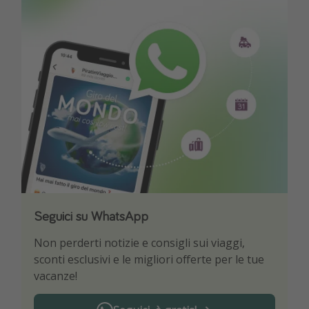
Seguici su WhatsApp
Scarica la nostra App
Non perderti notizie e consigli sui viaggi,
Sii il primo a conoscere le migliori offerte di
sconti esclusivi e le migliori offerte per le tue
viaggio
vacanze!