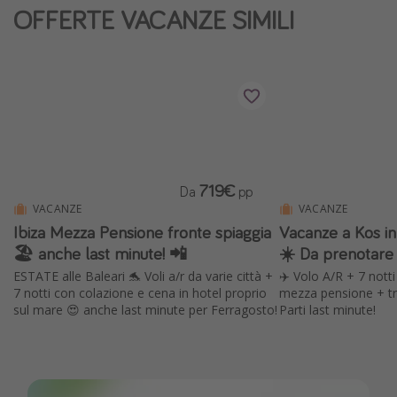
OFFERTE VACANZE SIMILI
Vacanze con bambini
Vacanze al mare
Viaggi per single
Altri argomenti
Travel magazine
719€
Da
pp
Calendario di viaggio
VACANZE
VACANZE
Festività del 2026
Ibiza Mezza Pensione fronte spiaggia
Vacanze a Kos i
Città più visitate
🏖️ anche last minute! 📲
☀️ Da prenotare
ESTATE alle Baleari 🐬 Voli a/r da varie città +
✈️ Volo A/R + 7 nott
7 notti con colazione e cena in hotel proprio
mezza pensione + tr
sul mare 😍 anche last minute per Ferragosto!
Parti last minute!