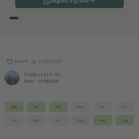
Seguici, è gratis!
SALVA
CONDIVIDI
PUBBLICATO DA
Matis
·
01/06/2026
Ago
Set
Ott
Nov
Dic
Gen
Feb
Mar
Apr
Mag
Giu
Lug