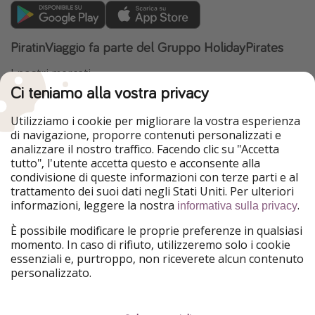
PiratinViaggio fa parte del Gruppo HolidayPirates
I nostri mercati
Ci teniamo alla vostra privacy
HolidayPirates
VakantiePiraten
WakacyjniPiraci
VoyagesPirates
Utilizziamo i cookie per migliorare la vostra esperienza
Ferienpiraten
Urlaubspiraten
di navigazione, proporre contenuti personalizzati e
Urlaubspiraten
ViajerosPiratas
analizzare il nostro traffico. Facendo clic su "Accetta
TravelPirates
tutto", l'utente accetta questo e acconsente alla
condivisione di queste informazioni con terze parti e al
Il nostro gruppo
trattamento dei suoi dati negli Stati Uniti. Per ulteriori
HolidayPirates Group
informazioni, leggere la nostra
.
informativa sulla privacy
Conoscici meglio
Informazioni legali
È possibile modificare le proprie preferenze in qualsiasi
momento. In caso di rifiuto, utilizzeremo solo i cookie
Chi siamo
Termini d' Uso
essenziali e, purtroppo, non riceverete alcun contenuto
personalizzato.
Lavora con noi
Informativa sulla privacy
Stampa
Note legali