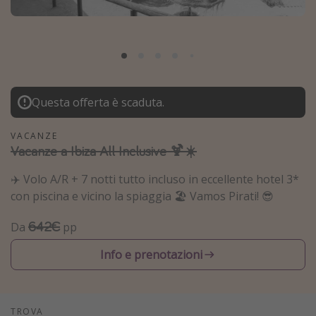
Grecia
Baleari
Egitto
Tunisia
Questa offerta è scaduta.
Malta
Canarie
VACANZE
Vacanze a Ibiza All Inclusive 🍹☀️
Capo Verde
✈️ Volo A/R + 7 notti tutto incluso in eccellente hotel 3*
Tipo di vacanza
con piscina e vicino la spiaggia 🏖️ Vamos Pirati! 😎
Vacanze last minute
642€
Da
pp
Vacanze all inclusive
Info e prenotazioni
Vacanze estate 2026
Vacanze di Pasqua 2026
Last minute capodanno
TROVA